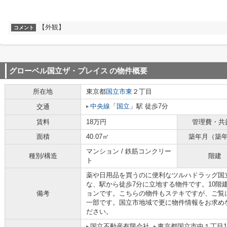
【外観】
コメント
グローベル国立ザ・プレイス
の物件概要
所在地
東京都
国立市
東
２丁目
中央線
「
国立
」駅 徒歩7分
交通
賃料
18万円
管理費・共
面積
40.07㎡
築年月（築
マンション / 鉄筋コンクリー
種別/構造
階建
ト
薬や日用品を買うのに便利なツルハドラッグ国立
な、駅から徒歩7分に立地する物件です。10階
備考
ョンです。こちらの物件もステキですが、ご覧
一部です。国立市地域で更に物件情報をお求めなら、inf
ださい。
国立不動産有限会社
東京都国立市中１丁目10