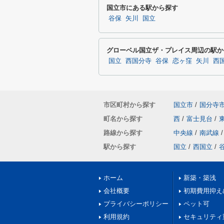
国立市にある駅から探す
谷保
矢川
国立
グローベル国立ザ・プレイス周辺の駅か
国立
西国分寺
谷保
恋ヶ窪
矢川
西
市区町村から探す
国立市
/
国分寺
町名から探す
西
/
富士見台
/
路線から探す
中央線
/
南武線
/
駅から探す
国立
/
西国立
/
ホーム
新築・築浅
会社概要
初期費用抑え
プライバシーポリシー
ペット可
利用規約
セキュリティ