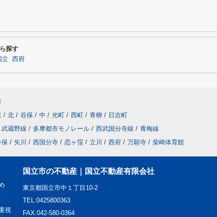
ら探す
国立
西府
市
東
/
北
/
谷保
/
中
/
光町
/
西町
/
青柳
/
日吉町
武蔵野線
/
多摩都市モノレール
/
西武国分寺線
/
青梅線
谷保
/
矢川
/
西国分寺
/
恋ヶ窪
/
立川
/
西府
/
万願寺
/
柴崎体育館
国立市の不動産｜国立不動産有限会社
め
東京都国立市中１丁目10-2
TEL:0425800363
重視
FAX:042-580-0364