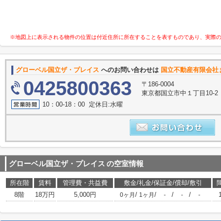
※地図上に表示される物件の位置は付近住所に所在することを表すものであり、実際
グローベル国立ザ・プレイス
へのお問い合わせは
国立不動産有限会社
0425800363
〒186-0004
東京都国立市中１丁目10-2
10：00-18：00 定休日:水曜
グローベル国立ザ・プレイス
の空室情報
所在階
賃料
管理費・共益費
敷金/礼金/保証金/償却/敷引
8階
18万円
5,000円
/
/
/
/
0ヶ月
1ヶ月
-
-
-