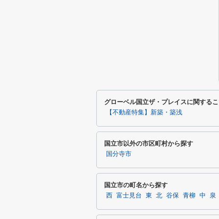
グローベル国立ザ・プレイスに関するこ
【不動産特集】新築・築浅
国立市以外の市区町村から探す
国分寺市
国立市の町名から探す
西
富士見台
東
北
谷保
青柳
中
泉