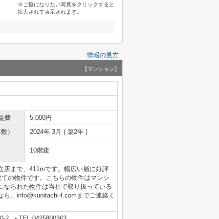
※ご覧になりたい写真をクリックすると
拡大されて表示されます。
情報の見方
【マンション】
益費
5,000円
年数）
2024年 3月 ( 築2年 )
10階建
店まで、411mです。幅広い層に好評
建ての物件です。こちらの物件はマンシ
になられた物件は当社で取り扱っている
o@kunitachi-f.comまでご連絡く
-2
TEL:0425800363