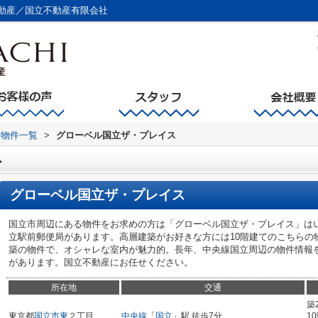
動産／国立不動産有限会社
物件一覧
>
グローベル国立ザ・プレイス
ス
グローベル国立ザ・プレイス
国立市周辺にある物件をお求めの方は「グローベル国立ザ・プレイス」は
立駅前郵便局があります。高層建築がお好きな方には10階建てのこちらの
築の物件で、オシャレな室内が魅力的。長年、中央線国立周辺の物件情報
があります。国立不動産にお任せください。
所在地
交通
築
東京都
国立市
東
２丁目
中央線
「
国立
」駅 徒歩7分
1