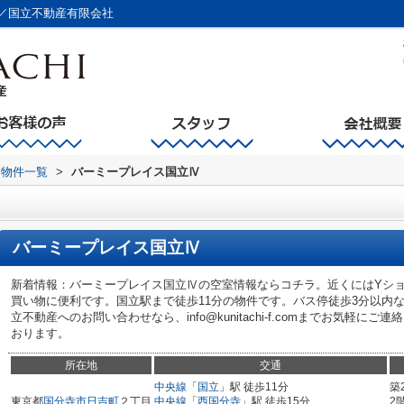
／国立不動産有限会社
物件一覧
>
バーミープレイス国立Ⅳ
バーミープレイス国立Ⅳ
新着情報：バーミープレイス国立Ⅳの空室情報ならコチラ。近くにはYショ
買い物に便利です。国立駅まで徒歩11分の物件です。バス停徒歩3分以内
立不動産へのお問い合わせなら、info@kunitachi-f.comまでお気軽
おります。
所在地
交通
中央線
「
国立
」駅 徒歩11分
築
東京都
国分寺市
日吉町
２丁目
中央線
「
西国分寺
」駅 徒歩15分
2