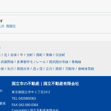
す
矢川
西国立
市
東
/
北
/
谷保
/
中
/
光町
/
西町
/
青柳
/
日吉町
武蔵野線
/
多摩都市モノレール
/
西武国分寺線
/
青梅線
谷保
/
矢川
/
西国分寺
/
恋ヶ窪
/
立川
/
西府
/
万願寺
/
柴崎体育館
国立市の不動産｜国立不動産有限会社
め
東京都国立市中１丁目10-2
TEL:0425800363
重視
FAX:042-580-0364
Copyright(c) 国立不動産有限会社