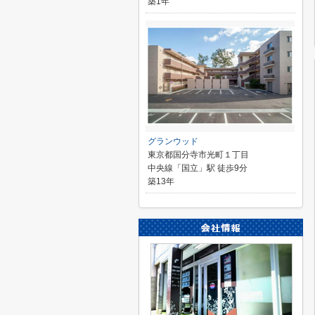
築1年
グランウッド
東京都国分寺市光町１丁目
中央線「国立」駅 徒歩9分
築13年