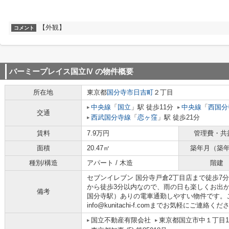
【外観】
コメント
バーミープレイス国立Ⅳ
の物件概要
所在地
東京都
国分寺市
日吉町
２丁目
中央線
「
国立
」駅 徒歩11分
中央線
「
西国分
交通
西武国分寺線
「
恋ヶ窪
」駅 徒歩21分
賃料
7.9万円
管理費・共
面積
20.47㎡
築年月（築
種別/構造
アパート / 木造
階建
セブンイレブン 国分寺戸倉2丁目店まで徒歩7
から徒歩3分以内なので、雨の日も楽しくお出
備考
国分寺駅）ありの電車通勤しやすい物件です。
info@kunitachi-f.comまでお気軽にご連絡く
国立不動産有限会社
東京都国立市中１丁目10