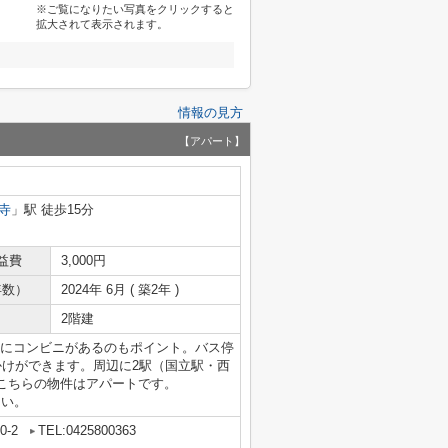
※ご覧になりたい写真をクリックすると
拡大されて表示されます。
情報の見方
【アパート】
寺
」駅 徒歩15分
益費
3,000円
年数）
2024年 6月 ( 築2年 )
2階建
分にコンビニがあるのもポイント。バス停
かけができます。周辺に2駅（国立駅・西
こちらの物件はアパートです。
ださい。
-2
TEL:0425800363