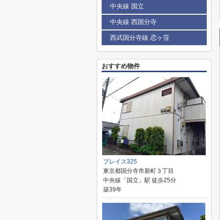
中央線 国立
中央線 西国分寺
西武国分寺線 恋ヶ窪
おすすめ物件
プレイス325
東京都国分寺市新町３丁目
中央線「国立」駅 徒歩25分
築39年