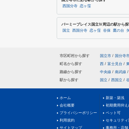
西国分寺
恋ヶ窪
バーミープレイス国立Ⅳ周辺の駅から探
国立
西国分寺
恋ヶ窪
谷保
鷹の台
市区町村から探す
国立市
/
国分寺
町名から探す
西
/
富士見台
/
路線から探す
中央線
/
南武線
/
駅から探す
国立
/
西国立
/
ホーム
新築・築浅
会社概要
初期費用抑え
プライバシーポリシー
ペット可
利用規約
セキュリティ
サイトマップ
事務所・店舗