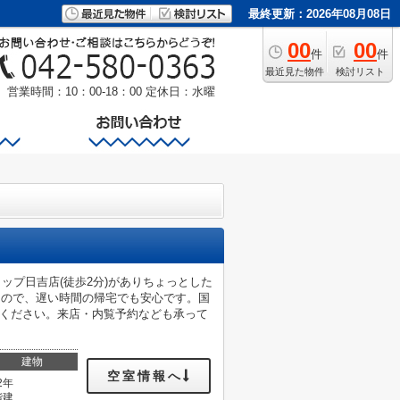
最終更新：2026年08月08日
00
00
件
件
最近見た物件
検討リスト
営業時間：10：00-18：00
定休日：水曜
ップ日吉店(徒歩2分)がありちょっとした
なので、遅い時間の帰宅でも安心です。国
にご連絡ください。来店・内覧予約なども承って
建物
空室情報へ
2年
階建