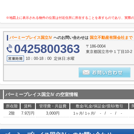
※地図上に表示される物件の位置は付近住所に所在することを表すものであり、実際
バーミープレイス国立Ⅳ
へのお問い合わせは
国立不動産有限会社まで
0425800363
〒186-0004
東京都国立市中１丁目10-2
10：00-18：00 定休日:水曜
バーミープレイス国立Ⅳ
の空室情報
所在階
賃料
管理費・共益費
敷金/礼金/保証金/償却/敷引
2階
7.9万円
3,000円
/
/
/
/
1ヶ月
1ヶ月
-
-
-