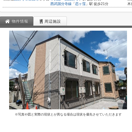
西武国分寺線
「
恋ヶ窪
」駅 徒歩21分
木
物件情報
周辺施設
※写真や図と実際の現状とが異なる場合は現状を優先させていただきます