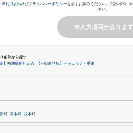
※
利用規約
及び
プライバシーポリシー
を必ずお読みください。左記内容に同
さい。
未入力項目がありま
り条件から探す
集】初期費用抑えめ
【不動産特集】セキュリティ重視
新町
高木町
並木町