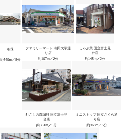
ファミリーマート 海田大学通
しゃぶ葉 国立富士見
谷保
り店
台店
約107m／2分
約145m／2分
約640m／8分
むさしの森珈琲 国立富士見
ミニストップ 国立さくら通
台店
り店
約361m／5分
約368m／5分