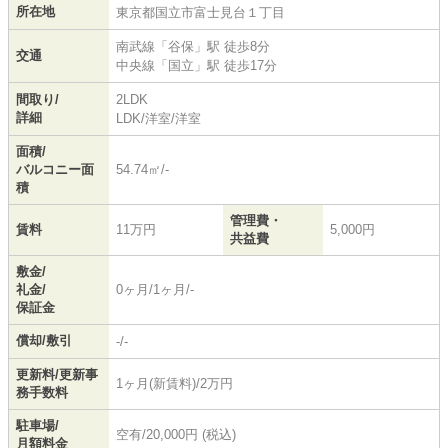
所在地
東京都
国立市
富士見台
１丁目
南武線
「
谷保
」駅 徒歩8分
交通
中央線
「
国立
」駅 徒歩17分
間取り/
2LDK
詳細
LDK
/
洋室
/
洋室
面積/
バルコニー面
54.74㎡/-
積
管理費・
賃料
11万円
5,000円
共益費
敷金/
礼金/
0ヶ月/1ヶ月/-
保証金
償却/敷引
-/-
更新料/更新事
1ヶ月(新賃料)/2万円
務手数料
駐車場/
空有/20,000円 (税込)
月額料金