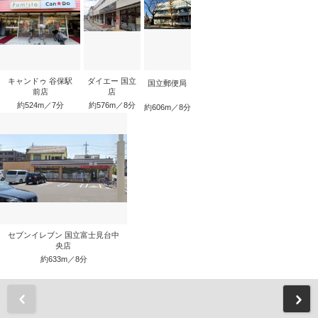
キャンドゥ 谷保駅
ダイエー 国立
国立郵便局
前店
店
約524m／7分
約576m／8分
約606m／8分
セブンイレブン 国立富士見台中
央店
約633m／8分
前