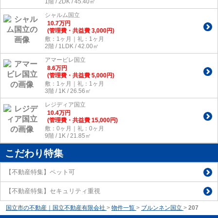
1階 / 2DK / 45.40㎡
シャルム国立
10.7
万
円
(管理費・共益費 3,000円)
敷：1ヶ月｜礼：1ヶ月
2階 / 1LDK / 42.00㎡
アマービレ国立
8.6
万
円
(管理費・共益費 5,000円)
敷：1ヶ月｜礼：1ヶ月
3階 / 1K / 26.56㎡
レジディア国立
10.4
万
円
(管理費・共益費 15,000円)
敷：0ヶ月｜礼：0ヶ月
9階 / 1K / 21.85㎡
こだわり特集
【不動産特集】ペット可
【不動産特集】セキュリティ重視
国立市の不動産｜国立不動産有限会社
>
物件一覧
>
ブルンネン国立
>
207