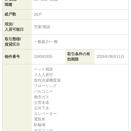
階建
総戸数
20戸
現況/
空家/相談
入居可能日
取引態様/
一般媒介/一般
賃貸区分
取引条件の有
物件番号
104591855
2026年08月11日
効期限
ペット相談
２人入居可
室内洗濯機置場
フローリング
バルコニー
都市ガス
公営水道
公共下水
エレベーター
電気有
駐輪場
ガスコンロ