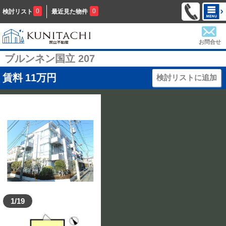
0
0
検討リスト
最近見た物件
お問合せ
ブルンネン国立 207
賃料
11
万円
検討リストに追加
1/19