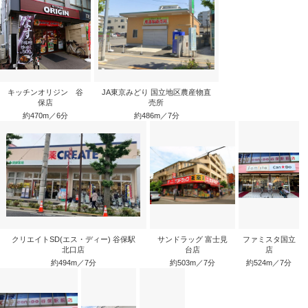
キッチンオリジン 谷
JA東京みどり 国立地区農産物直
保店
売所
約470m／6分
約486m／7分
クリエイトSD(エス・ディー) 谷保駅
サンドラッグ 富士見
ファミスタ国立
北口店
台店
店
約494m／7分
約503m／7分
約524m／7分