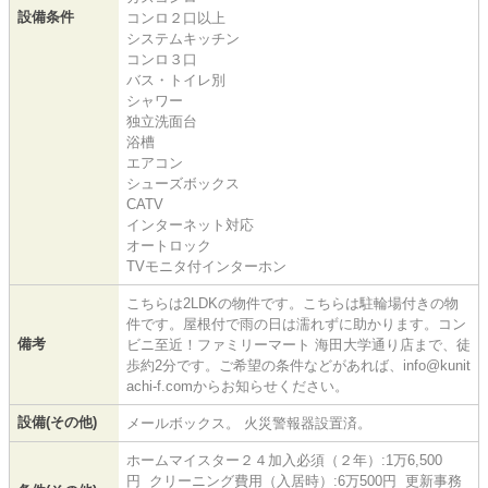
設備条件
コンロ２口以上
システムキッチン
コンロ３口
バス・トイレ別
シャワー
独立洗面台
浴槽
エアコン
シューズボックス
CATV
インターネット対応
オートロック
TVモニタ付インターホン
こちらは2LDKの物件です。こちらは駐輪場付きの物
件です。屋根付で雨の日は濡れずに助かります。コン
備考
ビニ至近！ファミリーマート 海田大学通り店まで、徒
歩約2分です。ご希望の条件などがあれば、info@kunit
achi-f.comからお知らせください。
設備(その他)
メールボックス。 火災警報器設置済。
ホームマイスター２４加入必須（２年）:1万6,500
円 クリーニング費用（入居時）:6万500円 更新事務