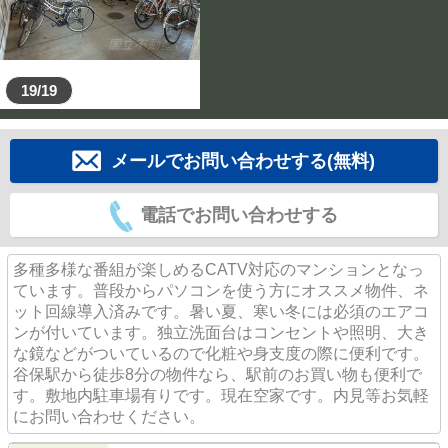
19/19
メールでお問い合わせする(無料)
電話でお問い合わせする
多種多様な番組が楽しめるCATV対応のマンションとなっ
ています。普段からパソコンを使う方にオススメ物件、ネ
ット回線導入済みです。暑い夏、寒い冬には必須のエアコ
ンが付いています。独立洗面台はコンセントや照明、大き
な鏡などがついているので化粧や身支度の際に便利です。
谷保駅から徒歩8分の物件なら、駅前のお買い物も便利で
す。敷地内駐車場有りです。現在空家です。内見等お気軽
にお問い合わせください。