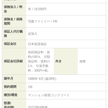
保険加入 / 料
有 / 19,000円
金
保険名 / 保険
宅建ファミリー / 2年
期間
保証人代行義
必加入
務
保証会社
日本賃貸保証
初回保証料：賃
料の50％、月額
保証会社詳細
向き
保証料：賃料の
南東
1％、引落手数
料：300円+税。
築年月
1988年 8月 (築38年)
契約期間
2年
種別/構造
マンション/鉄筋コンクリート
部屋/
所在階/
207/2階/4階建