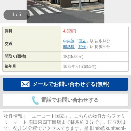
1 / 5
賃料
4.3万円
中央線
「
国立
」駅 徒歩14分
交通
南武線
「
谷保
」駅 徒歩20分
間取り(面積)
1K(15.00㎡)
築年月
1973年 6月(築53年)
メールでお問い合わせする(無料)
電話でお問い合わせする
物件情報：「ユーコート国立」。こちらの物件からファミ
リーマート 海田東四丁目店まで徒歩約３分です。国立駅ま
で、徒歩14分程でアクセスできます。是非info@kunitachi-