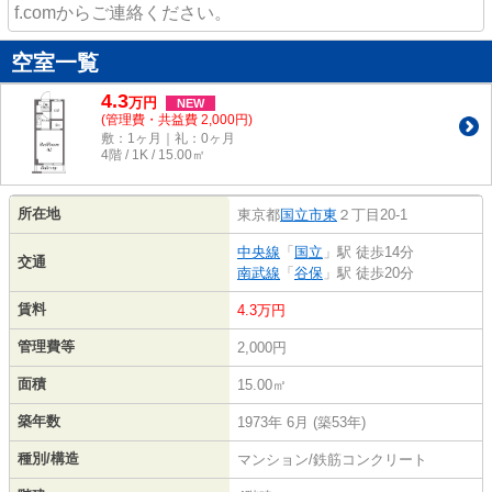
f.comからご連絡ください。
空室一覧
4.3
万
円
NEW
(管理費・共益費 2,000円)
敷：1ヶ月｜礼：0ヶ月
4階 / 1K / 15.00㎡
所在地
東京都
国立市
東
２丁目20-1
中央線
「
国立
」駅 徒歩14分
交通
南武線
「
谷保
」駅 徒歩20分
賃料
4.3万円
管理費等
2,000円
面積
15.00㎡
築年数
1973年 6月 (築53年)
種別/構造
マンション/鉄筋コンクリート