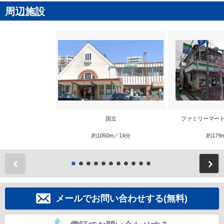
周辺施設
国立
ファミリーマート
約1050m／14分
約179
前
メールでお問い合わせする(無料)