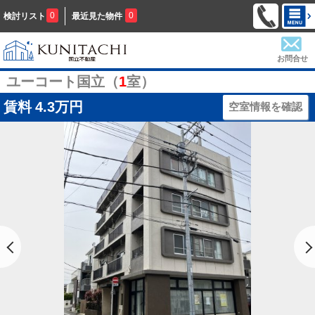
0
0
検討リスト
最近見た物件
お問合せ
ユーコート国立（
1
室）
賃料
4.3万円
空室情報を確認