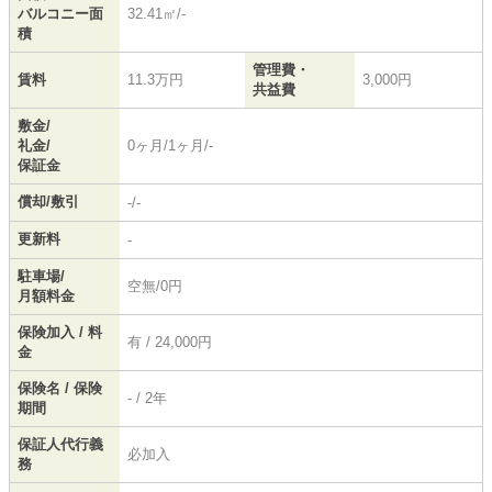
バルコニー面
32.41㎡/-
積
管理費・
賃料
11.3万円
3,000円
共益費
敷金/
礼金/
0ヶ月/1ヶ月/-
保証金
償却/敷引
-/-
更新料
-
駐車場/
空無/0円
月額料金
保険加入 / 料
有 / 24,000円
金
保険名 / 保険
- / 2年
期間
保証人代行義
必加入
務