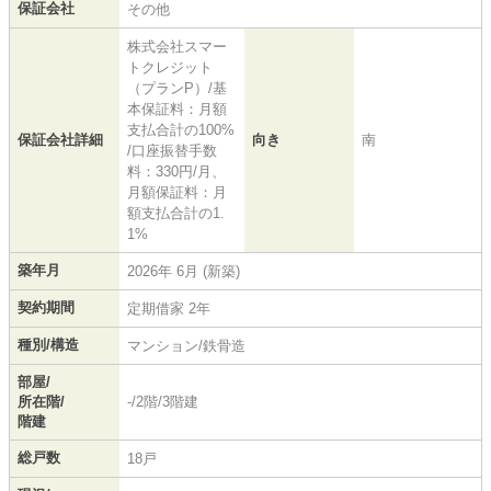
保証会社
その他
株式会社スマー
トクレジット
（プランP）/基
本保証料：月額
支払合計の100%
保証会社詳細
向き
南
/口座振替手数
料：330円/月、
月額保証料：月
額支払合計の1.
1%
築年月
2026年 6月 (新築)
契約期間
定期借家 2年
種別/構造
マンション/鉄骨造
部屋/
所在階/
-/2階/3階建
階建
総戸数
18戸