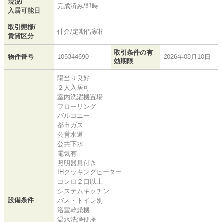
現況/
完成済み/即時
入居可能日
取引態様/
仲介/定期借家権
賃貸区分
取引条件の有
物件番号
105344690
2026年08月10日
効期限
陽当り良好
２人入居可
室内洗濯機置場
フローリング
バルコニー
都市ガス
公営水道
公共下水
電気有
照明器具付き
IHクッキングヒーター
コンロ２口以上
システムキッチン
設備条件
バス・トイレ別
浴室乾燥機
温水洗浄便座