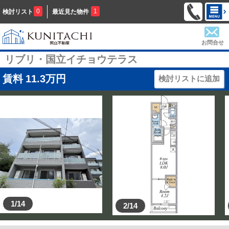
0
1
検討リスト
最近見た物件
お問合せ
リブリ・国立イチョウテラス
賃料
11.3
万円
検討リストに追加
1/14
2/14