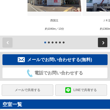
西国立
ＪＲ
約1040m／13分
約1360
前
メールでお問い合わせする(無料)
電話でお問い合わせする
メールで共有する
LINEで共有する
空室一覧