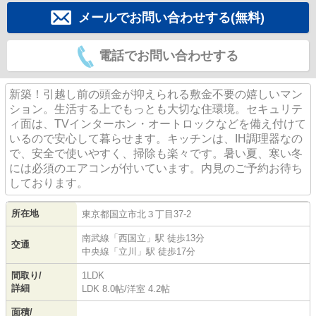
メールでお問い合わせする(無料)
電話でお問い合わせする
新築！引越し前の頭金が抑えられる敷金不要の嬉しいマン
ション。生活する上でもっとも大切な住環境。セキュリテ
ィ面は、TVインターホン・オートロックなどを備え付けて
いるので安心して暮らせます。キッチンは、IH調理器なの
で、安全で使いやすく、掃除も楽々です。暑い夏、寒い冬
には必須のエアコンが付いています。内見のご予約お待ち
しております。
所在地
東京都
国立市
北
３丁目37-2
南武線
「
西国立
」駅 徒歩13分
交通
中央線
「
立川
」駅 徒歩17分
間取り/
1LDK
詳細
LDK 8.0帖
/
洋室 4.2帖
面積/