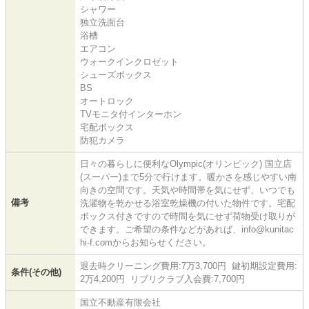
シャワー
独立洗面台
浴槽
エアコン
ウォークインクロゼット
シューズボックス
BS
オートロック
TVモニタ付インターホン
宅配ボックス
防犯カメラ
日々の暮らしに便利なOlympic(オリンピック) 国立店
(スーパー)まで5分で行けます。暖かさを感じやすい南
向きの空間です。天気や時間帯を気にせず、いつでも
備考
洗濯物を乾かせる浴室乾燥機の付いた物件です。宅配
ボックス付きですので時間を気にせず荷物受け取りが
できます。ご希望の条件などがあれば、info@kunitac
hi-f.comからお知らせください。
退去時クリーニング費用:7万3,700円 鍵初期設定費用:
条件(その他)
2万4,200円 リブリクラブ入会費:7,700円
国立不動産有限会社