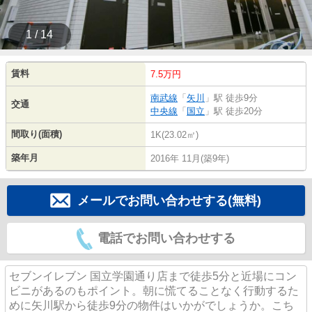
1 / 14
賃料
7.5万円
南武線
「
矢川
」駅 徒歩9分
交通
中央線
「
国立
」駅 徒歩20分
間取り(面積)
1K(23.02㎡)
築年月
2016年 11月(築9年)
メールでお問い合わせする(無料)
電話でお問い合わせする
セブンイレブン 国立学園通り店まで徒歩5分と近場にコン
ビニがあるのもポイント。朝に慌てることなく行動するた
めに矢川駅から徒歩9分の物件はいかがでしょうか。こち