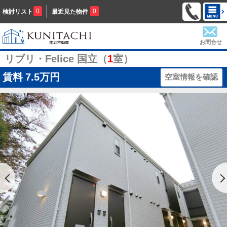
0
0
検討リスト
最近見た物件
お問合せ
リブリ・Felice 国立（
1
室）
賃料
7.5万円
空室情報を確認