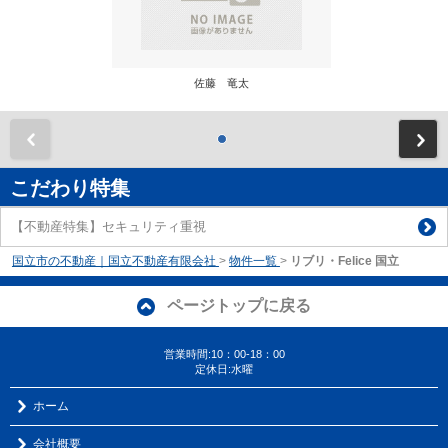
佐藤 竜太
前
こだわり特集
【不動産特集】セキュリティ重視
国立市の不動産｜国立不動産有限会社
>
物件一覧
>
リブリ・Felice 国立
ページトップに戻る
営業時間:10：00-18：00
定休日:水曜
ホーム
会社概要