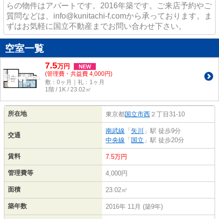
らの物件はアパートです。2016年築です。ご来店予約やご
質問などは、info@kunitachi-f.comから承っております。ま
ずはお気軽に国立不動産までお問い合わせ下さい。
空室一覧
7.5
万
円
NEW
(管理費・共益費 4,000円)
敷：0ヶ月｜礼：1ヶ月
1階 / 1K / 23.02㎡
所在地
東京都
国立市
西
２丁目31-10
南武線
「
矢川
」駅 徒歩9分
交通
中央線
「
国立
」駅 徒歩20分
賃料
7.5万円
管理費等
4,000円
面積
23.02㎡
築年数
2016年 11月 (築9年)