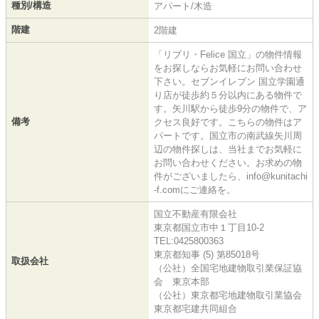
種別/構造
アパート/木造
階建
2階建
「リブリ・Felice 国立」の物件情報
をお探しならお気軽にお問い合わせ
下さい。セブンイレブン 国立学園通
り店が徒歩約５分以内にある物件で
す。矢川駅から徒歩9分の物件で、ア
備考
クセス良好です。こちらの物件はア
パートです。国立市の南武線矢川周
辺の物件探しは、当社までお気軽に
お問い合わせください。お求めの物
件がございましたら、info@kunitachi
-f.comにご連絡を。
国立不動産有限会社
東京都国立市中１丁目10-2
TEL:0425800363
東京都知事 (5) 第85018号
取扱会社
（公社）全国宅地建物取引業保証協
会 東京本部
（公社）東京都宅地建物取引業協会
東京都宅建共同組合