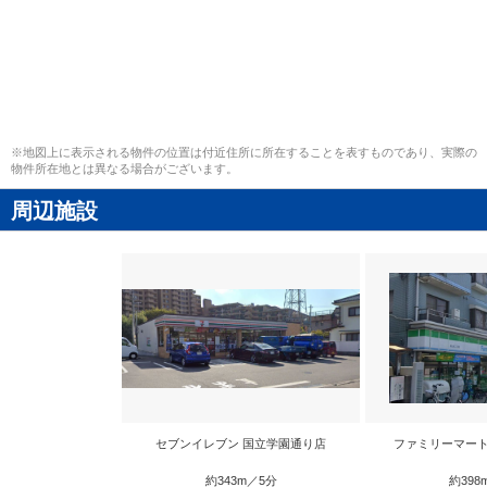
※地図上に表示される物件の位置は付近住所に所在することを表すものであり、実際の
物件所在地とは異なる場合がございます。
周辺施設
セブンイレブン 国立学園通り店
ファミリーマート
約343m／5分
約398