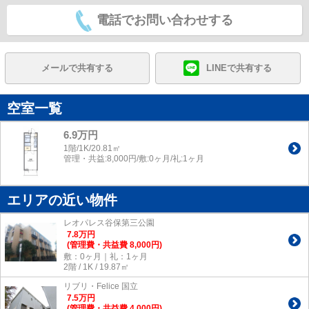
電話でお問い合わせする
メールで共有する
LINEで共有する
空室一覧
6.9万円
1階/1K/20.81㎡
管理・共益:8,000円/敷:0ヶ月/礼:1ヶ月
エリアの近い物件
レオパレス谷保第三公園
7.8
万
円
(管理費・共益費 8,000円)
敷：0ヶ月｜礼：1ヶ月
2階 / 1K / 19.87㎡
リブリ・Felice 国立
7.5
万
円
(管理費・共益費 4,000円)