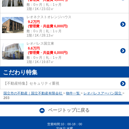
敷：0ヶ月｜礼：1ヶ月
1階 / 1K / 23.02㎡
レオネクストオレンジハウス
9.2
万
円
(管理費・共益費 6,000円)
敷：0ヶ月｜礼：1ヶ月
1階 / 1K / 28.13㎡
レオパレス国立東
6.6
万
円
(管理費・共益費 6,000円)
敷：0ヶ月｜礼：1ヶ月
1階 / 1K / 19.87㎡
こだわり特集
【不動産特集】セキュリティ重視
国立市の不動産｜国立不動産有限会社
>
物件一覧
>
レオパレスアーバン国立
>
203
ページトップに戻る
営業時間:10：00-18：00
定休日:水曜