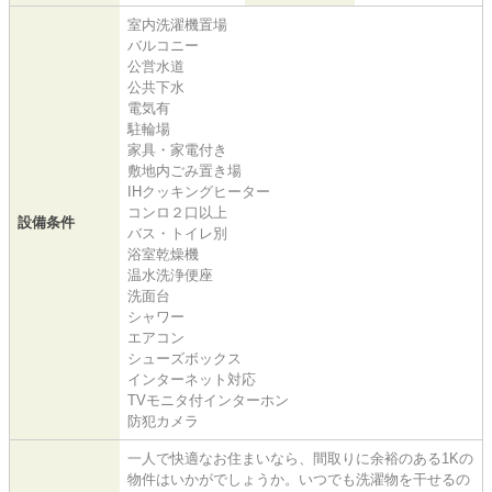
室内洗濯機置場
バルコニー
公営水道
公共下水
電気有
駐輪場
家具・家電付き
敷地内ごみ置き場
IHクッキングヒーター
コンロ２口以上
設備条件
バス・トイレ別
浴室乾燥機
温水洗浄便座
洗面台
シャワー
エアコン
シューズボックス
インターネット対応
TVモニタ付インターホン
防犯カメラ
一人で快適なお住まいなら、間取りに余裕のある1Kの
物件はいかがでしょうか。いつでも洗濯物を干せるの