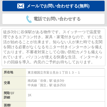
メールでお問い合わせする(無料)
電話でお問い合わせする
徒歩3分に谷保駅がある物件です。スイッチ一つで温度管
理できるエアコン付き。家具・家電付きなので、すぐに生
活が始めることが出来ます。知らない人が来た時でも玄関
を開ける必要がなくなるモニター付きインターホンを備え
ております。不審者対策として心強い防犯カメラも備えら
れています。パソコンが使える快適な生活、インターネッ
トの回線を導入。内見のご予約お待ちしております。
所在地
東京都
国立市
富士見台
１丁目１３－１
南武線
「
谷保
」駅 徒歩3分
交通
中央線
「
国立
」駅 徒歩25分
間取り/
1K
詳細
面積/