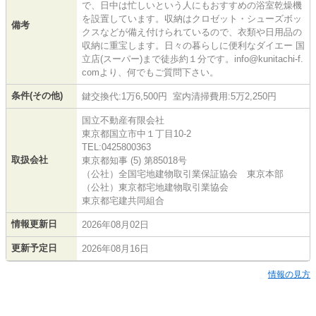
で、日中は忙しいという人にもおすすめの浴室乾燥機
を設置しています。収納はクロゼット・シューズボッ
備考
クスなどが備え付けられているので、衣類や日用品の
収納に重宝します。日々の暮らしに便利なダイエー 国
立店(スーパー)まで徒歩約１分です。info@kunitachi-f.
comより、何でもご質問下さい。
条件(その他)
鍵交換代:1万6,500円 室内清掃費用:5万2,250円
国立不動産有限会社
東京都国立市中１丁目10-2
TEL:0425800363
取扱会社
東京都知事 (5) 第85018号
（公社）全国宅地建物取引業保証協会 東京本部
（公社）東京都宅地建物取引業協会
東京都宅建共同組合
情報更新日
2026年08月02日
更新予定日
2026年08月16日
情報の見方