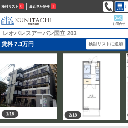
0
1
検討リスト
最近見た物件
お問合せ
レオパレスアーバン国立 203
賃料
7.3
万円
検討リストに追加
1/18
2/18