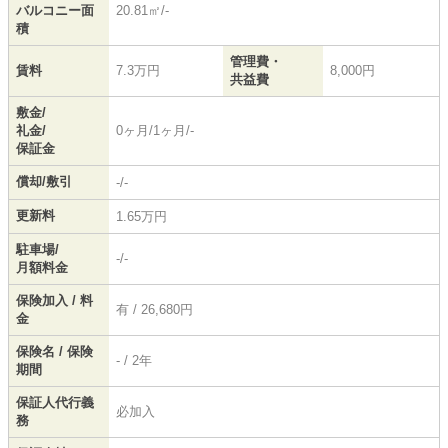
バルコニー面
20.81㎡/-
積
管理費・
賃料
7.3万円
8,000円
共益費
敷金/
礼金/
0ヶ月/1ヶ月/-
保証金
償却/敷引
-/-
更新料
1.65万円
駐車場/
-/-
月額料金
保険加入 / 料
有 / 26,680円
金
保険名 / 保険
- / 2年
期間
保証人代行義
必加入
務