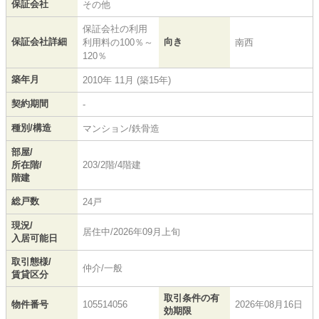
保証会社
その他
保証会社の利用
保証会社詳細
向き
利用料の100％～
南西
120％
築年月
2010年 11月 (築15年)
契約期間
-
種別/構造
マンション/鉄骨造
部屋/
所在階/
203/2階/4階建
階建
総戸数
24戸
現況/
居住中/2026年09月上旬
入居可能日
取引態様/
仲介/一般
賃貸区分
取引条件の有
物件番号
105514056
2026年08月16日
効期限