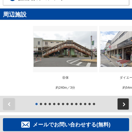
周辺施設
谷保
ダイエー
約240m／3分
約54
前
メールでお問い合わせする(無料)