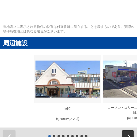
※地図上に表示される物件の位置は付近住所に所在することを表すものであり、実際の
物件所在地とは異なる場合がございます。
周辺施設
ローソン・スリーエ
国立
目
約65
約2080m／26分
前