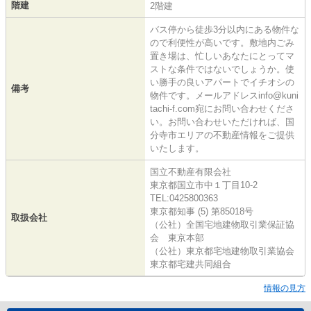
階建
2階建
バス停から徒歩3分以内にある物件な
ので利便性が高いです。敷地内ごみ
置き場は、忙しいあなたにとってマ
ストな条件ではないでしょうか。使
い勝手の良いアパートでイチオシの
備考
物件です。メールアドレスinfo@kuni
tachi-f.com宛にお問い合わせくださ
い。お問い合わせいただければ、国
分寺市エリアの不動産情報をご提供
いたします。
国立不動産有限会社
東京都国立市中１丁目10-2
TEL:0425800363
東京都知事 (5) 第85018号
取扱会社
（公社）全国宅地建物取引業保証協
会 東京本部
（公社）東京都宅地建物取引業協会
東京都宅建共同組合
情報の見方