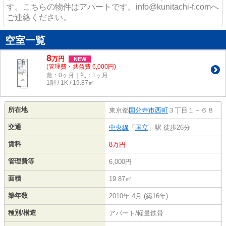
す。こちらの物件はアパートです。info@kunitachi-f.comへ
ご連絡ください。
空室一覧
8
万
円
NEW
(管理費・共益費 6,000円)
敷：0ヶ月｜礼：1ヶ月
1階 / 1K / 19.87㎡
所在地
東京都
国分寺市
西町
３丁目１－６８
交通
中央線
「
国立
」駅 徒歩26分
賃料
8万円
管理費等
6,000円
面積
19.87㎡
築年数
2010年 4月 (築16年)
種別/構造
アパート/軽量鉄骨