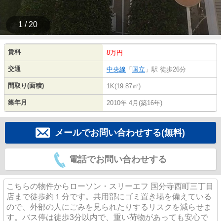
1 / 20
賃料
8万円
交通
中央線
「
国立
」駅 徒歩26分
間取り(面積)
1K(19.87㎡)
築年月
2010年 4月(築16年)
メールでお問い合わせする(無料)
電話でお問い合わせする
こちらの物件からローソン・スリーエフ 国分寺西町三丁目
店まで徒歩約１分です。共用部にゴミ置き場を備えている
ので、外部の人にごみを見られたりするリスクを減らせま
す。バス停は徒歩3分以内で、重い荷物があっても安心で