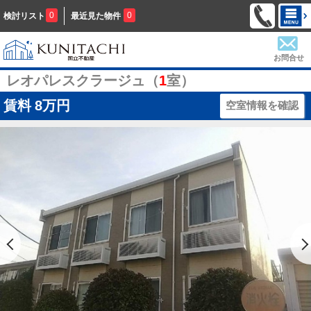
0
0
検討リスト
最近見た物件
お問合せ
レオパレスクラージュ（
1
室）
賃料
8万円
空室情報を確認