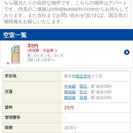
ちら陽当たりの良好な物件です。こちらの物件はアパート
です。内見のご連絡はinfo@kunitachi-f.comからお待ちして
おります。また当社までお問い合わせ頂ければ、国立市の
物情報をお探しいたします。
空室一覧
3
万
円
(管理費・共益費 -)
敷：0ヶ月｜礼：0ヶ月
2階 / 1K / 19.87㎡
所在地
東京都
国立市
中
３丁目
中央線
「
国立
」駅 徒歩18分
交通
南武線
「
矢川
」駅 徒歩14分
南武線
「
谷保
」駅 徒歩14分
賃料
3万円
管理費等
-
面積
19.87㎡