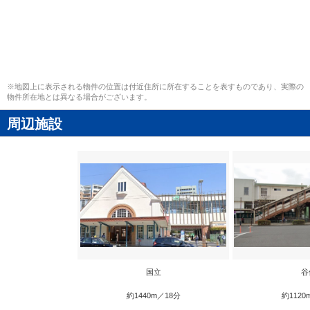
※地図上に表示される物件の位置は付近住所に所在することを表すものであり、実際の
物件所在地とは異なる場合がございます。
周辺施設
国立
谷
約1440m／18分
約1120