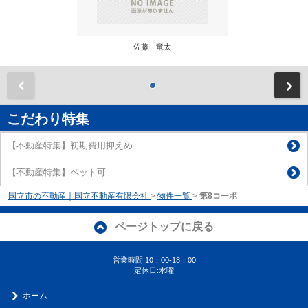
佐藤 竜太
前
こだわり特集
【不動産特集】初期費用抑えめ
【不動産特集】ペット可
国立市の不動産｜国立不動産有限会社
>
物件一覧
>
第8コーポ
ページトップに戻る
営業時間:10：00-18：00
定休日:水曜
ホーム