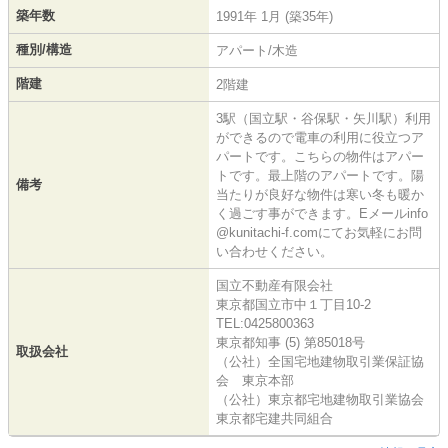
築年数
1991年 1月 (築35年)
種別/構造
アパート/木造
階建
2階建
3駅（国立駅・谷保駅・矢川駅）利用
ができるので電車の利用に役立つア
パートです。こちらの物件はアパー
トです。最上階のアパートです。陽
備考
当たりが良好な物件は寒い冬も暖か
く過ごす事ができます。Eメールinfo
@kunitachi-f.comにてお気軽にお問
い合わせください。
国立不動産有限会社
東京都国立市中１丁目10-2
TEL:0425800363
東京都知事 (5) 第85018号
取扱会社
（公社）全国宅地建物取引業保証協
会 東京本部
（公社）東京都宅地建物取引業協会
東京都宅建共同組合