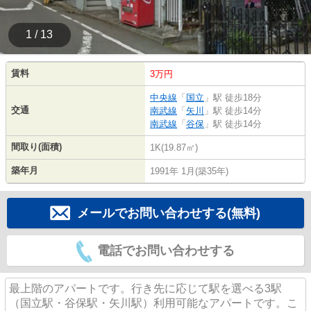
1 / 13
賃料
3万円
中央線
「
国立
」駅 徒歩18分
交通
南武線
「
矢川
」駅 徒歩14分
南武線
「
谷保
」駅 徒歩14分
間取り(面積)
1K(19.87㎡)
築年月
1991年 1月(築35年)
メールでお問い合わせする(無料)
電話でお問い合わせする
最上階のアパートです。行き先に応じて駅を選べる3駅
（国立駅・谷保駅・矢川駅）利用可能なアパートです。こ