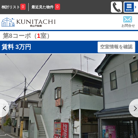
0
0
検討リスト
最近見た物件
お問合せ
第8コーポ（
1
室）
賃料
3万円
空室情報を確認