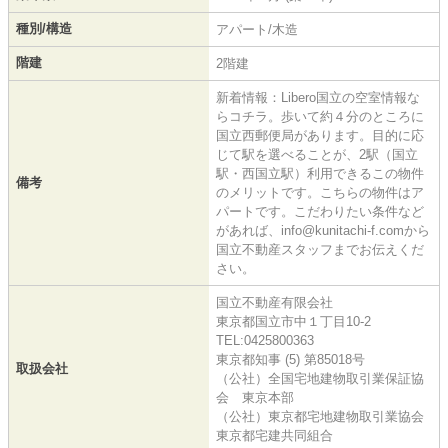
種別/構造
アパート/木造
階建
2階建
新着情報：Libero国立の空室情報な
らコチラ。歩いて約４分のところに
国立西郵便局があります。目的に応
じて駅を選べることが、2駅（国立
駅・西国立駅）利用できるこの物件
備考
のメリットです。こちらの物件はア
パートです。こだわりたい条件など
があれば、info@kunitachi-f.comから
国立不動産スタッフまでお伝えくだ
さい。
国立不動産有限会社
東京都国立市中１丁目10-2
TEL:0425800363
東京都知事 (5) 第85018号
取扱会社
（公社）全国宅地建物取引業保証協
会 東京本部
（公社）東京都宅地建物取引業協会
東京都宅建共同組合