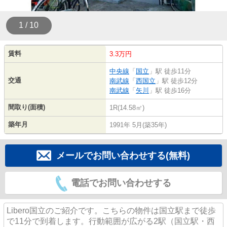
1 / 10
賃料
3.3万円
中央線
「
国立
」駅 徒歩11分
交通
南武線
「
西国立
」駅 徒歩12分
南武線
「
矢川
」駅 徒歩16分
間取り(面積)
1R(14.58㎡)
築年月
1991年 5月(築35年)
メールでお問い合わせする(無料)
電話でお問い合わせする
Libero国立のご紹介です。こちらの物件は国立駅まで徒歩
で11分で到着します。行動範囲が広がる2駅（国立駅・西