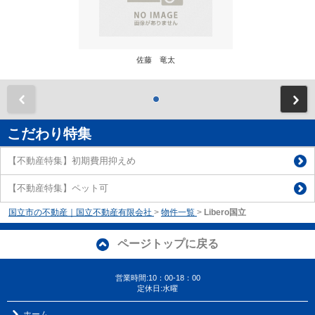
佐藤 竜太
前
こだわり特集
【不動産特集】初期費用抑えめ
【不動産特集】ペット可
国立市の不動産｜国立不動産有限会社
>
物件一覧
>
Libero国立
ページトップに戻る
営業時間:10：00-18：00
定休日:水曜
ホーム