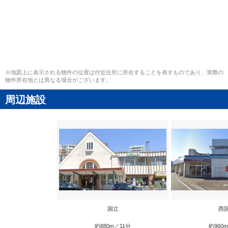
※地図上に表示される物件の位置は付近住所に所在することを表すものであり、実際の
物件所在地とは異なる場合がございます。
周辺施設
国立
西
約880m／11分
約960