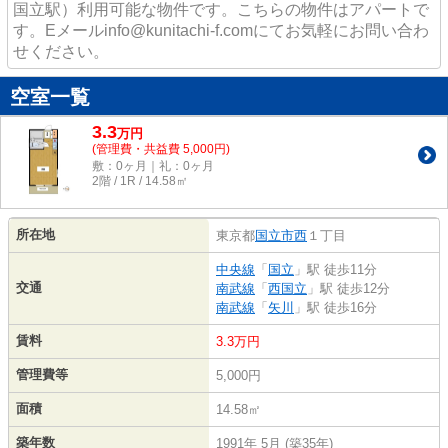
国立駅）利用可能な物件です。こちらの物件はアパートで
す。Eメールinfo@kunitachi-f.comにてお気軽にお問い合わ
せください。
空室一覧
3.3
万
円
(管理費・共益費 5,000円)
敷：0ヶ月｜礼：0ヶ月
2階 / 1R / 14.58㎡
所在地
東京都
国立市
西
１丁目
中央線
「
国立
」駅 徒歩11分
交通
南武線
「
西国立
」駅 徒歩12分
南武線
「
矢川
」駅 徒歩16分
賃料
3.3万円
管理費等
5,000円
面積
14.58㎡
築年数
1991年 5月 (築35年)