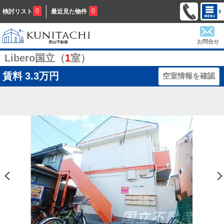
0
0
検討リスト
最近見た物件
お問合せ
Libero国立（
1
室）
賃料
3.3万円
空室情報を確認