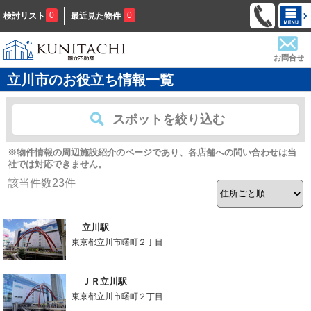
0
0
検討リスト
最近見た物件
お問合せ
立川市のお役立ち情報一覧
スポットを絞り込む
※物件情報の周辺施設紹介のページであり、各店舗への問い合わせは当
社では対応できません。
該当件数
23
件
立川駅
東京都立川市曙町２丁目
-
ＪＲ立川駅
東京都立川市曙町２丁目