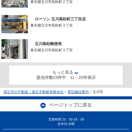
東京都立川市高松町２丁目
-
ローソン 立川高松町三丁目店
東京都立川市高松町３丁目
-
立川高松郵便局
東京都立川市高松町３丁目
-
もっと見る
該当件数23件中
11
－
20
件表示
国立市の不動産｜国立不動産有限会社
>
周辺施設案内
>
立川市
ページトップに戻る
営業時間:10：00-18：00
定休日:水曜