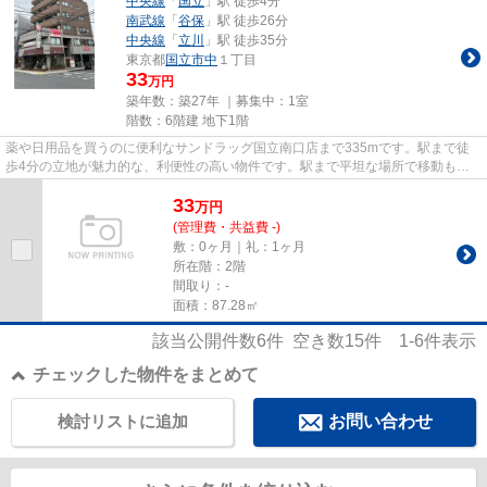
中央線
「
国立
」駅 徒歩4分
南武線
「
谷保
」駅 徒歩26分
中央線
「
立川
」駅 徒歩35分
東京都
国立市
中
１丁目
33
万円
築年数：築27年 ｜募集中：
1室
階数：6階建 地下1階
薬や日用品を買うのに便利なサンドラッグ国立南口店まで335mです。駅まで徒
歩4分の立地が魅力的な、利便性の高い物件です。駅まで平坦な場所で移動もラ
クな物件です。
33
万
円
(管理費・共益費 -)
敷：0ヶ月｜礼：1ヶ月
所在階：2階
間取り：-
面積：87.28㎡
該当公開件数
6
件 空き数
15
件
1-6
件表示
チェックした物件をまとめて
検討リストに追加
お問い合わせ