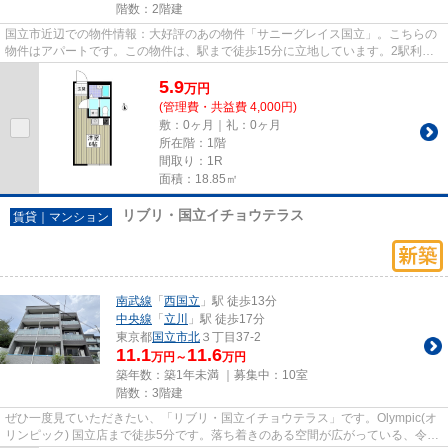
階数：2階建
国立市近辺での物件情報：大好評のあの物件「サニーグレイス国立」。こちらの
物件はアパートです。この物件は、駅まで徒歩15分に立地しています。2駅利用
できる場所にあり、行き先に応...
5.9
万
円
(管理費・共益費 4,000円)
敷：0ヶ月｜礼：0ヶ月
所在階：1階
間取り：1R
面積：18.85㎡
リブリ・国立イチョウテラス
賃貸｜マンション
南武線
「
西国立
」駅 徒歩13分
中央線
「
立川
」駅 徒歩17分
東京都
国立市
北
３丁目37-2
11.1
11.6
万円～
万円
築年数：築1年未満 ｜募集中：
10室
階数：3階建
ぜひ一度見ていただきたい、「リブリ・国立イチョウテラス」です。Olympic(オ
リンピック) 国立店まで徒歩5分です。落ち着きのある空間が広がっている、令和