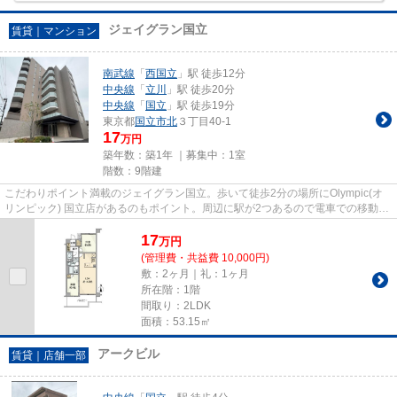
ジェイグラン国立
賃貸｜マンション
南武線
「
西国立
」駅 徒歩12分
中央線
「
立川
」駅 徒歩20分
中央線
「
国立
」駅 徒歩19分
東京都
国立市
北
３丁目40-1
17
万円
築年数：築1年 ｜募集中：
1室
階数：9階建
こだわりポイント満載のジェイグラン国立。歩いて徒歩2分の場所にOlympic(オ
リンピック) 国立店があるのもポイント。周辺に駅が2つあるので電車での移動が
便利です。好評の駅近物件で...
17
万
円
(管理費・共益費 10,000円)
敷：2ヶ月｜礼：1ヶ月
所在階：1階
間取り：2LDK
面積：53.15㎡
アークビル
賃貸｜店舗一部