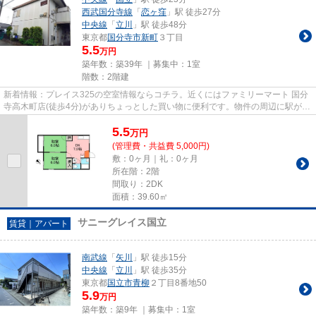
西武国分寺線
「
恋ヶ窪
」駅 徒歩27分
中央線
「
立川
」駅 徒歩48分
東京都
国分寺市
新町
３丁目
5.5
万円
築年数：築39年 ｜募集中：
1室
階数：2階建
新着情報：プレイス325の空室情報ならコチラ。近くにはファミリーマート 国分
寺高木町店(徒歩4分)がありちょっとした買い物に便利です。物件の周辺に駅が2
つ（国立駅・恋ヶ窪駅）ある...
5.5
万
円
(管理費・共益費 5,000円)
敷：0ヶ月｜礼：0ヶ月
所在階：2階
間取り：2DK
面積：39.60㎡
サニーグレイス国立
賃貸｜アパート
南武線
「
矢川
」駅 徒歩15分
中央線
「
立川
」駅 徒歩35分
東京都
国立市
青柳
２丁目8番地50
5.9
万円
築年数：築9年 ｜募集中：
1室