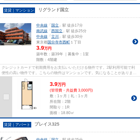
リグランド国立
賃貸｜マンション
中央線
「
国立
」駅 徒歩17分
南武線
「
西国立
」駅 徒歩25分
中央線
「
立川
」駅 徒歩30分
東京都
国分寺市
西町
１丁目
3.9
万円
築年数：築39年 ｜募集中：
1室
階数：4階建
クレジットカードで初期費用をお支払いいただける物件です。2駅利用可能で利
便性の高い物件です。こちらの物件はマンションです。気になることがありまし
たら、info@kunitachi-f.com宛...
3.9
万
円
(管理費・共益費 3,000円)
敷：1ヶ月｜礼：1ヶ月
所在階：2階
間取り：1R
面積：18.80㎡
プレイス325
賃貸｜アパート
中央線
「
国立
」駅 徒歩25分