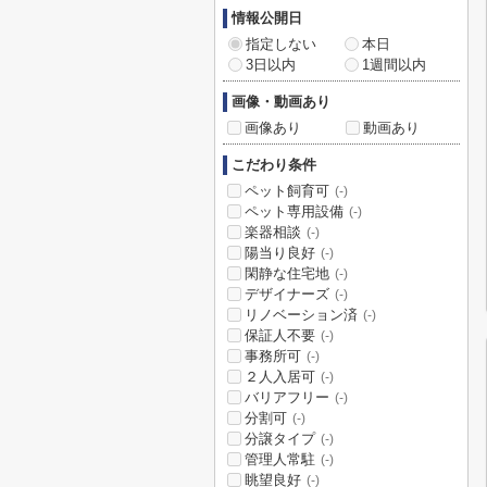
情報公開日
指定しない
本日
3日以内
1週間以内
画像・動画あり
画像あり
動画あり
こだわり条件
ペット飼育可
(-)
ペット専用設備
(-)
楽器相談
(-)
陽当り良好
(-)
閑静な住宅地
(-)
デザイナーズ
(-)
リノベーション済
(-)
保証人不要
(-)
事務所可
(-)
２人入居可
(-)
バリアフリー
(-)
分割可
(-)
分譲タイプ
(-)
管理人常駐
(-)
眺望良好
(-)