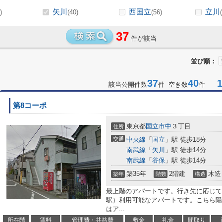
矢川
西国立
立川
)
(40)
(56)
37
件が該当
並び順：
37
40
1-
該当公開件数
件 空き数
件
第8コーポ
東京都
国立市
中
３丁目
住所
交通
中央線
「
国立
」駅 徒歩18分
南武線
「
矢川
」駅 徒歩14分
南武線
「
谷保
」駅 徒歩14分
築35年
2階建
木造
築年
階数
構造
最上階のアパートです。行き先に応じて
駅）利用可能なアパートです。こちら陽
はア...
所在階
賃料
管理費・共益費
敷金
礼金
間取り