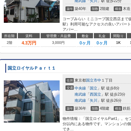
南武線
「
矢川
」駅 徒歩22分
築40年
2階建
木造
築年
階数
構造
コープみらい ミニコープ国立西店まで
駅）利用可能なアクセスの良いアパート
アパー...
所在階
賃料
管理費・共益費
敷金
礼金
間取り
4.3
万円
0ヶ月
0ヶ月
2階
3,000円
1K
国立ロイヤルＰａｒｔ１
東京都
国立市
中
１丁目
住所
交通
中央線
「
国立
」駅 徒歩8分
南武線
「
西国立
」駅 徒歩23分
南武線
「
矢川
」駅 徒歩26分
築36年
4階建
鉄筋
築年
階数
構造
物件情報：「国立ロイヤルPart1」。
分以内にある物件です。マンションの個
でき...