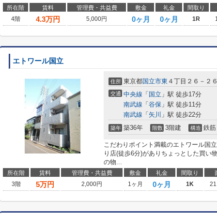
所在階
賃料
管理費・共益費
敷金
礼金
間取り
4.3
万円
0ヶ月
0ヶ月
4階
5,000円
1R
エトワール国立
東京都
国立市
東
４丁目２６－２
住所
交通
中央線
「
国立
」駅 徒歩17分
南武線
「
谷保
」駅 徒歩11分
南武線
「
矢川
」駅 徒歩22分
築36年
3階建
鉄筋
築年
階数
構造
こだわりポイント満載のエトワール国立
り店(徒歩6分)がありちょっとした買
の物...
所在階
賃料
管理費・共益費
敷金
礼金
間取り
5
万円
0ヶ月
3階
2,000円
1ヶ月
1K
21