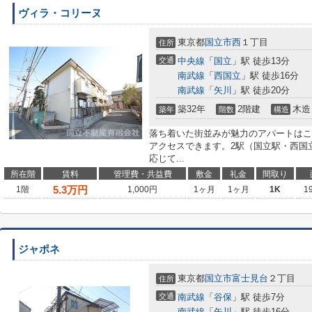
ヴィラ・コリーヌ
東京都
国立市
西
１丁目
住所
交通
中央線
「
国立
」駅 徒歩13分
南武線
「
西国立
」駅 徒歩16分
南武線
「
矢川
」駅 徒歩20分
築32年
2階建
木造
築年
階数
構造
落ち着いた街並みが魅力のアパートはこ
アクセスできます。2駅（国立駅・西国
応じて...
所在階
賃料
管理費・共益費
敷金
礼金
間取り
5.3
万円
1階
1,000円
1ヶ月
1ヶ月
1K
1
ジャポネ
東京都
国立市
富士見台
２丁目
住所
交通
南武線
「
谷保
」駅 徒歩7分
南武線
「
矢川
」駅 徒歩16分