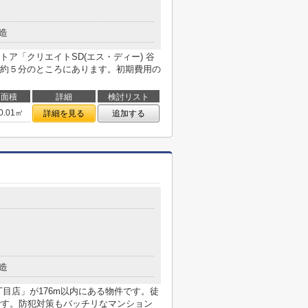
造
ア「クリエイトSD(エス・ディー) 谷
約５分のところにあります。初期費用の
面積
詳細
検討リスト
0.01㎡
詳細を見る
追加する
造
目店」が176m以内にある物件です。徒
です。防犯対策もバッチリなマンション