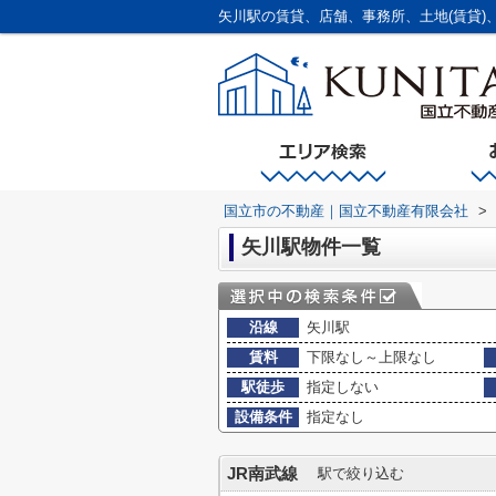
国立市の不動産｜国立不動産有限会社
>
矢川駅物件一覧
沿線
矢川駅
賃料
下限なし～上限なし
駅徒歩
指定しない
設備条件
指定なし
JR南武線
駅で絞り込む