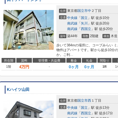
東京都
国立市
中
２丁目
住所
交通
中央線
「
国立
」駅 徒歩10分
南武線
「
矢川
」駅 徒歩20分
南武線
「
西国立
」駅 徒歩20分
築44年
2階建
木造
築年
階数
構造
歩いて384mの場所に、コープみらい 
物件はアパートです。駅から徒歩10分
か。ご利...
所在階
賃料
管理費・共益費
敷金
礼金
間取り
4
万円
0ヶ月
0ヶ月
1階
-
1R
1
Kハイツ山田
東京都
国立市
西
１丁目
住所
交通
中央線
「
国立
」駅 徒歩13分
南武線
「
西国立
」駅 徒歩17分