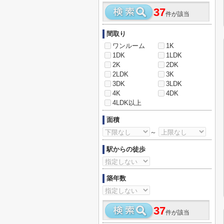
37
件が該当
間取り
ワンルーム
1K
1DK
1LDK
2K
2DK
2LDK
3K
3DK
3LDK
4K
4DK
4LDK以上
面積
～
駅からの徒歩
築年数
37
件が該当