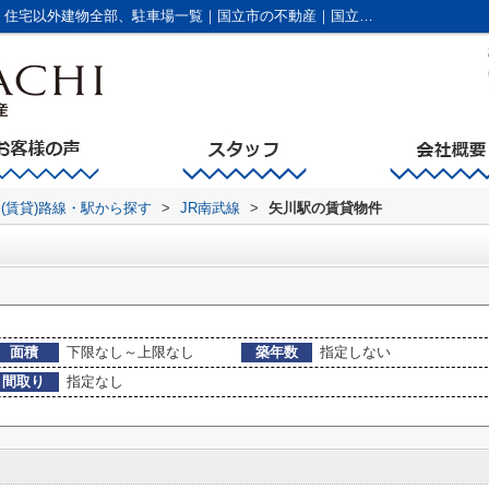
矢川駅の賃貸、店舗、事務所、土地(賃貸)、住宅以外建物全部、駐車場一覧｜国立市の不動産｜国立不動産有限会社
(賃貸)路線・駅から探す
>
JR南武線
>
矢川駅の賃貸物件
面積
下限なし～上限なし
築年数
指定しない
間取り
指定なし