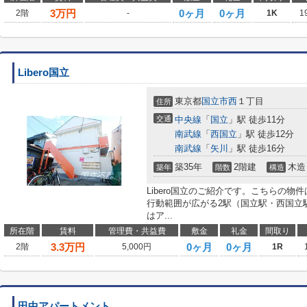
3
万円
0ヶ月
0ヶ月
2階
-
1K
1
Libero国立
東京都
国立市
西
１丁目
住所
交通
中央線
「
国立
」駅 徒歩11分
南武線
「
西国立
」駅 徒歩12分
南武線
「
矢川
」駅 徒歩16分
築35年
2階建
木造
築年
階数
構造
Libero国立のご紹介です。こちらの物
行動範囲が広がる2駅（国立駅・西国立
はア...
所在階
賃料
管理費・共益費
敷金
礼金
間取り
3.3
万円
0ヶ月
0ヶ月
2階
5,000円
1R
田中アパートメント