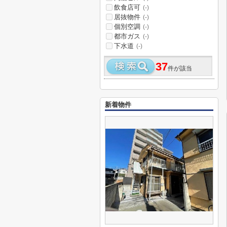
飲食店可
(-)
居抜物件
(-)
個別空調
(-)
都市ガス
(-)
下水道
(-)
37
件が該当
新着物件