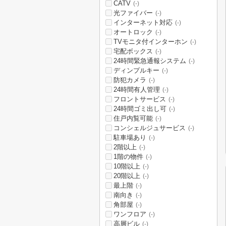
CATV
(-)
光ファイバー
(-)
インターネット対応
(-)
オートロック
(-)
TVモニタ付インターホン
(-)
宅配ボックス
(-)
24時間緊急通報システム
(-)
ディンプルキー
(-)
防犯カメラ
(-)
24時間有人管理
(-)
フロントサービス
(-)
24時間ゴミ出し可
(-)
住戸内覧可能
(-)
コンシェルジュサービス
(-)
駐車場あり
(-)
2階以上
(-)
1階の物件
(-)
10階以上
(-)
20階以上
(-)
最上階
(-)
南向き
(-)
角部屋
(-)
ワンフロア
(-)
高層ビル
(-)