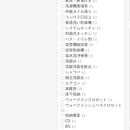
家具・家電付き
(-)
洗濯機置場有
(-)
外観タイル張り
(-)
コンロ２口以上
(-)
食器洗い乾燥機
(-)
システムキッチン
(-)
対面式キッチン
(-)
バス・トイレ別
(-)
追焚機能浴室
(-)
浴室乾燥機
(-)
温水洗浄便座
(-)
洗面台
(-)
洗髪洗面化粧台
(-)
シャワー
(-)
独立洗面台
(-)
エアコン
(-)
床暖房
(-)
床下収納
(-)
ウォークインクロゼット
(-)
ウォークインシューズクロゼット
(-)
収納豊富
(-)
CS
(-)
BS
(-)