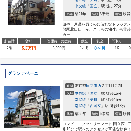
中央線
「
国立
」駅 徒歩27分
築21年
3階建
鉄骨
築年
階数
構造
薬や日用品を買うのに便利なドラッグスト
保駅北口店」が、こちらの物件から徒歩
カー...
所在階
賃料
管理費・共益費
敷金
礼金
間取り
5.3
万円
0ヶ月
2階
3,000円
1ヶ月
1K
2
グランデベーニ
東京都
国立市
西
２丁目12-28
住所
交通
中央線
「
国立
」駅 徒歩15分
南武線
「
矢川
」駅 徒歩15分
南武線
「
西国立
」駅 徒歩16分
築35年
5階建
鉄骨
築年
階数
構造
コンビニ「ファミリーマート 国立西二丁
歩15分で駅へのアクセスが可能な物件