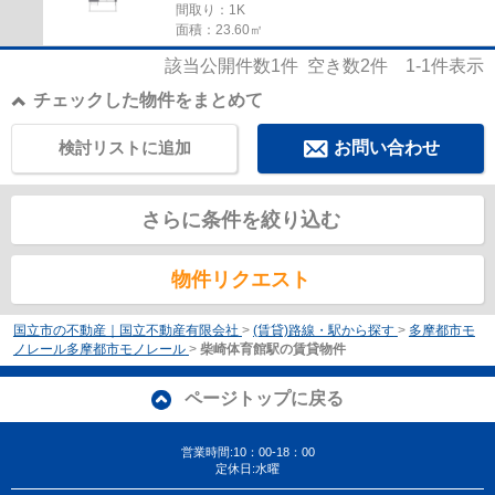
間取り：1K
面積：23.60㎡
該当公開件数
1
件 空き数
2
件
1-1
件表示
チェックした物件をまとめて
検討リストに追加
お問い合わせ
さらに条件を絞り込む
物件リクエスト
国立市の不動産｜国立不動産有限会社
>
(賃貸)路線・駅から探す
>
多摩都市モ
ノレール多摩都市モノレール
>
柴崎体育館駅の賃貸物件
ページトップに戻る
営業時間:10：00-18：00
定休日:水曜