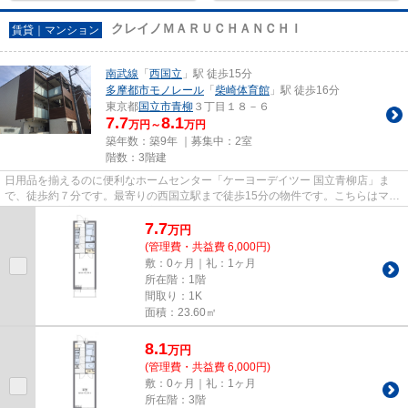
クレイノＭＡＲＵＣＨＡＮＣＨＩ
賃貸｜マンション
南武線
「
西国立
」駅 徒歩15分
多摩都市モノレール
「
柴崎体育館
」駅 徒歩16分
東京都
国立市
青柳
３丁目１８－６
7.7
8.1
万円～
万円
築年数：築9年 ｜募集中：
2室
階数：3階建
日用品を揃えるのに便利なホームセンター「ケーヨーデイツー 国立青柳店」ま
で、徒歩約７分です。最寄りの西国立駅まで徒歩15分の物件です。こちらはマン
ションタイプになります。国立...
7.7
万
円
(管理費・共益費 6,000円)
敷：0ヶ月｜礼：1ヶ月
所在階：1階
間取り：1K
面積：23.60㎡
8.1
万
円
(管理費・共益費 6,000円)
敷：0ヶ月｜礼：1ヶ月
所在階：3階