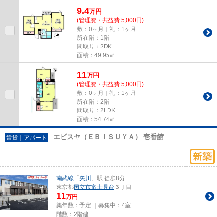
す。是非info@kunitachi-f.comか...
9.4
万
円
(管理費・共益費 5,000円)
敷：0ヶ月｜礼：1ヶ月
所在階：1階
間取り：2DK
面積：49.95㎡
11
万
円
(管理費・共益費 5,000円)
敷：0ヶ月｜礼：1ヶ月
所在階：2階
間取り：2LDK
面積：54.74㎡
エビスヤ（ＥＢＩＳＵＹＡ） 壱番館
賃貸｜アパート
南武線
「
矢川
」駅 徒歩8分
東京都
国立市
富士見台
３丁目
11
万円
築年数：予定 ｜募集中：
4室
階数：2階建