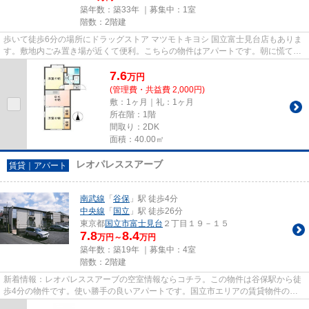
築年数：築33年 ｜募集中：
1室
階数：2階建
歩いて徒歩6分の場所にドラッグストア マツモトキヨシ 国立富士見台店もありま
す。敷地内ごみ置き場が近くて便利。こちらの物件はアパートです。朝に慌てる
ことなく行動するために谷保...
7.6
万
円
(管理費・共益費 2,000円)
敷：1ヶ月｜礼：1ヶ月
所在階：1階
間取り：2DK
面積：40.00㎡
レオパレススアーブ
賃貸｜アパート
南武線
「
谷保
」駅 徒歩4分
中央線
「
国立
」駅 徒歩26分
東京都
国立市
富士見台
２丁目１９－１５
7.8
8.4
万円～
万円
築年数：築19年 ｜募集中：
4室
階数：2階建
新着情報：レオパレススアーブの空室情報ならコチラ。この物件は谷保駅から徒
歩4分の物件です。使い勝手の良いアパートです。国立市エリアの賃貸物件のこ
となら、国立不動産で検索。ご...