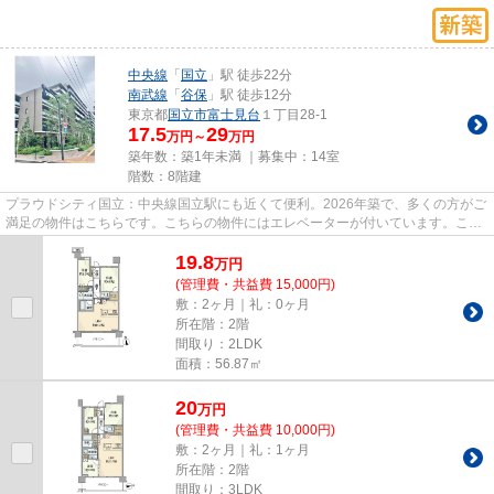
中央線
「
国立
」駅 徒歩22分
南武線
「
谷保
」駅 徒歩12分
東京都
国立市
富士見台
１丁目28-1
17.5
29
万円～
万円
築年数：築1年未満 ｜募集中：
14室
階数：8階建
プラウドシティ国立：中央線国立駅にも近くて便利。2026年築で、多くの方がご
満足の物件はこちらです。こちらの物件にはエレベーターが付いています。こち
らの物件はマンションです。...
19.8
万
円
(管理費・共益費 15,000円)
敷：2ヶ月｜礼：0ヶ月
所在階：2階
間取り：2LDK
面積：56.87㎡
20
万
円
(管理費・共益費 10,000円)
敷：2ヶ月｜礼：1ヶ月
所在階：2階
間取り：3LDK