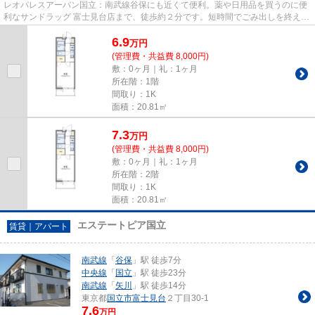
レオパレスアーバン国立：南武線谷保にも近くて便利。薬や日用品を買うのに便
利なサンドラッグ 富士見台店まで、徒歩約２分です。短時間でごみ出しを終えら
れるように、敷地内にゴミ置...
6.9
万
円
(管理費・共益費 8,000円)
敷：0ヶ月｜礼：1ヶ月
所在階：1階
間取り：1K
面積：20.81㎡
7.3
万
円
(管理費・共益費 8,000円)
敷：0ヶ月｜礼：1ヶ月
所在階：2階
間取り：1K
面積：20.81㎡
エステートピア国立
賃貸｜アパート
南武線
「
谷保
」駅 徒歩7分
中央線
「
国立
」駅 徒歩23分
南武線
「
矢川
」駅 徒歩14分
東京都
国立市
富士見台
２丁目30-1
7.6
万円