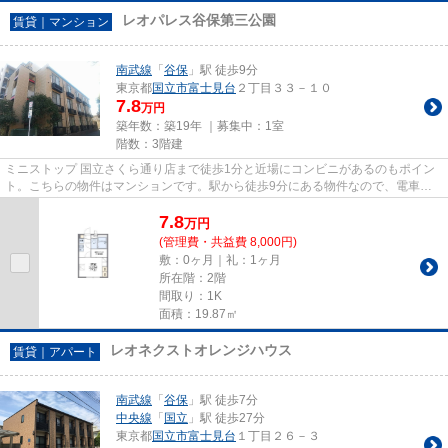
レオパレス谷保第三公園
賃貸｜マンション
南武線
「
谷保
」駅 徒歩9分
東京都
国立市
富士見台
２丁目３３－１０
7.8
万円
築年数：築19年 ｜募集中：
1室
階数：3階建
ミニストップ 国立さくら通り店まで徒歩1分と近場にコンビニがあるのもポイン
ト。こちらの物件はマンションです。駅から徒歩9分にある物件なので、電車利
用が多い方にオススメです。南...
7.8
万
円
(管理費・共益費 8,000円)
敷：0ヶ月｜礼：1ヶ月
所在階：2階
間取り：1K
面積：19.87㎡
レオネクストオレンジハウス
賃貸｜アパート
南武線
「
谷保
」駅 徒歩7分
中央線
「
国立
」駅 徒歩27分
東京都
国立市
富士見台
１丁目２６－３