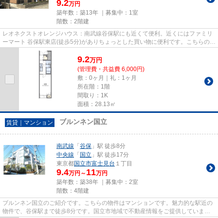
9.2
万円
築年数：築13年 ｜募集中：
1室
階数：2階建
レオネクストオレンジハウス：南武線谷保駅にも近くて便利。近くにはファミリ
ーマート 谷保駅東店(徒歩5分)がありちょっとした買い物に便利です。こちらの物
件はアパートです。根強い...
9.2
万
円
(管理費・共益費 6,000円)
敷：0ヶ月｜礼：1ヶ月
所在階：1階
間取り：1K
面積：28.13㎡
ブルンネン国立
賃貸｜マンション
南武線
「
谷保
」駅 徒歩8分
中央線
「
国立
」駅 徒歩17分
東京都
国立市
富士見台
１丁目
9.4
11
万円～
万円
築年数：築38年 ｜募集中：
2室
階数：4階建
ブルンネン国立のご紹介です。こちらの物件はマンションです。魅力的な駅近の
物件で、谷保駅まで徒歩8分です。国立市地域で不動産情報をご提供していま