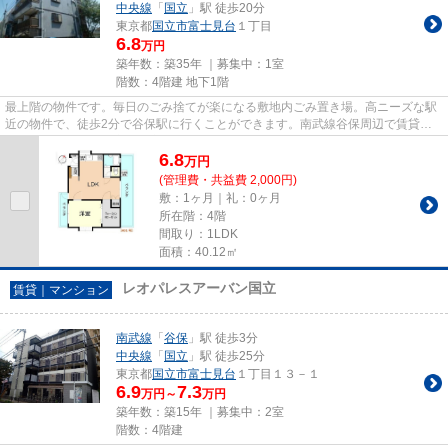
中央線
「
国立
」駅 徒歩20分
東京都
国立市
富士見台
１丁目
6.8
万円
築年数：築35年 ｜募集中：
1室
階数：4階建 地下1階
最上階の物件です。毎日のごみ捨てが楽になる敷地内ごみ置き場。高ニーズな駅
近の物件で、徒歩2分で谷保駅に行くことができます。南武線谷保周辺で賃貸情
報をお求めなら、国立不動産が...
6.8
万
円
(管理費・共益費 2,000円)
敷：1ヶ月｜礼：0ヶ月
所在階：4階
間取り：1LDK
面積：40.12㎡
レオパレスアーバン国立
賃貸｜マンション
南武線
「
谷保
」駅 徒歩3分
中央線
「
国立
」駅 徒歩25分
東京都
国立市
富士見台
１丁目１３－１
6.9
7.3
万円～
万円
築年数：築15年 ｜募集中：
2室
階数：4階建