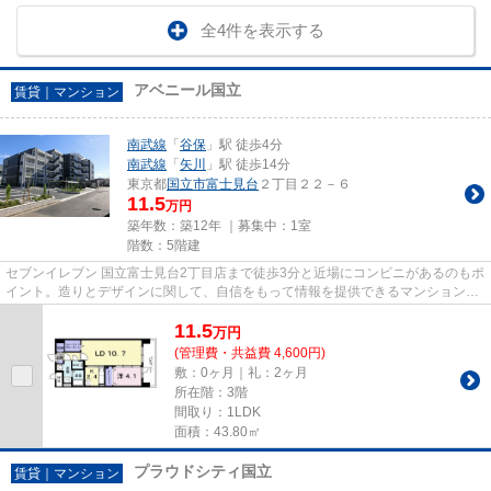
全4件を表示する
アベニール国立
賃貸｜マンション
南武線
「
谷保
」駅 徒歩4分
南武線
「
矢川
」駅 徒歩14分
東京都
国立市
富士見台
２丁目２２－６
11.5
万円
築年数：築12年 ｜募集中：
1室
階数：5階建
セブンイレブン 国立富士見台2丁目店まで徒歩3分と近場にコンビニがあるのもポ
イント。造りとデザインに関して、自信をもって情報を提供できるマンションで
す。駅まで徒歩4分の位置に...
11.5
万
円
(管理費・共益費 4,600円)
敷：0ヶ月｜礼：2ヶ月
所在階：3階
間取り：1LDK
面積：43.80㎡
プラウドシティ国立
賃貸｜マンション