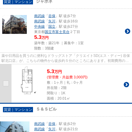
ジャポネ
賃貸｜マンション
南武線
「
谷保
」駅 徒歩7分
南武線
「
矢川
」駅 徒歩16分
中央線
「
国立
」駅 徒歩27分
東京都
国立市
富士見台
２丁目
5.3
万円
築年数：築21年 ｜募集中：
1室
階数：3階建
薬や日用品を買うのに便利なドラッグストア「クリエイトSD(エス・ディー) 谷保
駅北口店」が、こちらの物件から徒歩約５分のところにあります。初期費用のカ
ード決済ができます。こちら...
5.3
万
円
(管理費・共益費 3,000円)
敷：1ヶ月｜礼：0ヶ月
所在階：2階
間取り：1K
面積：20.01㎡
Ｓ＆Ｓビル
賃貸｜マンション
南武線
「
谷保
」駅 徒歩2分
南武線
「
矢川
」駅 徒歩21分