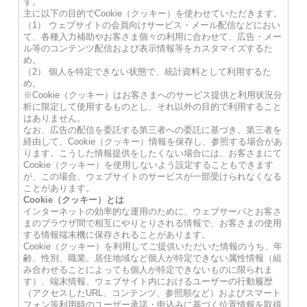
す。
主に以下の目的でCookie（クッキー）を使わせていただきます。
（1） ウェブサイトの会員向けサービス・メール配信などにおい
て、各種入力補助やお客さま個々の利用に合わせて、広告・メー
ル等のコンテンツ配信および表示情報等をカスタマイズするた
め。
（2） 個人を特定できない状態で、統計資料として利用するた
め。
※Cookie（クッキー）はお客さまへのサービス提供と利用状況分
析に限定して使用するものとし、それ以外の目的で利用すること
はありません。
なお、広告の配信を委託する第三者への委託に基づき、第三者を
経由して、Cookie（クッキー）情報を保存し、参照する場合があ
ります。こうした情報提供をしたくない場合には、お客さまにて
Cookie（クッキー）を使用しないよう設定することもできます
が、この場合、ウェブサイトのサービスが一部受けられなくなる
ことがあります。
Cookie（クッキー）とは
インターネットの効率的な運用のために、ウェブサーバとお客さ
まのブラウザ間で相互にやりとりされる情報で、お客さまの使用
する情報端末機に保存されることがあります。
Cookie（クッキー）を利用してご提供いただいた情報のうち、年
齢、性別、職業、居住地域など個人が特定できない属性情報（組
み合わせることによっても個人が特定できないものに限られま
す）、端末情報、ウェブサイト内におけるユーザーの行動履歴
（アクセスしたURL、コンテンツ、参照順など）およびスマート
フォン等利用時のユーザー承諾・申込みに基づく位置情報を取得