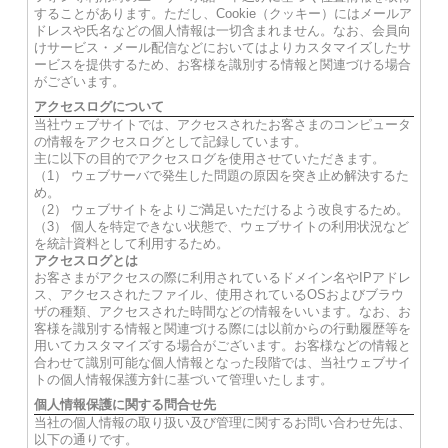
することがあります。ただし、Cookie（クッキー）にはメールア
ドレスや氏名などの個人情報は一切含まれません。なお、会員向
けサービス・メール配信などにおいてはよりカスタマイズしたサ
ービスを提供するため、お客様を識別する情報と関連づける場合
がございます。
アクセスログについて
当社ウェブサイトでは、アクセスされたお客さまのコンピュータ
の情報をアクセスログとして記録しています。
主に以下の目的でアクセスログを使用させていただきます。
（1） ウェブサーバで発生した問題の原因を突き止め解決するた
め。
（2） ウェブサイトをよりご満足いただけるよう改良するため。
（3） 個人を特定できない状態で、ウェブサイトの利用状況など
を統計資料として利用するため。
アクセスログとは
お客さまがアクセスの際に利用されているドメイン名やIPアドレ
ス、アクセスされたファイル、使用されているOSおよびブラウ
ザの種類、アクセスされた時間などの情報をいいます。なお、お
客様を識別する情報と関連づける際には以前からの行動履歴等を
用いてカスタマイズする場合がございます。お客様などの情報と
合わせて識別可能な個人情報となった段階では、当社ウェブサイ
トの個人情報保護方針に基づいて管理いたします。
個人情報保護に関する問合せ先
当社の個人情報の取り扱い及び管理に関するお問い合わせ先は、
以下の通りです。