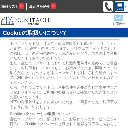
0
0
検討リスト
最近見た物件
お問合せ
Cookieの取扱いについて
本ウェブサイトは、【国立不動産有限会社】(以下「当社」とい
います。)が運営・管理しています。当社ウェブサイトをご利用
の際は、以下の利用条件をよくお読みいただき、同意の上ご利用
いただくようお願いいたします。
また、当社ウェブサイトにおいて別途利用条件を定めている場合
には、各利用条件についてもよくお読みいただき、同意の上ご利
用ください。お客さまが本ウェブサイトを利用された場合、すべ
ての利用条件に同意いただいたものとさせていただきますのでご
了承ください。
なお、当社ウェブサイトは、利用条件を必要に応じて変更するこ
とがありますので、ご利用の都度内容をご確認いただきますよう
お願いいたします。
以下の利用条件をよくお読みいただき、ご同意のうえご利用下さ
るようお願いいたします。
Cookie（クッキー）の取扱いについて
当社ウェブサイトの一部において、お客さまへのサービス提供を
目的に、Cookie（クッキー）と呼ばれる情報を送受信しておりま