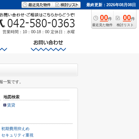
最終更新：2026年08月08日
00
00
件
件
最近見た物件
検討リスト
営業時間：10：00-18：00
定休日：水曜
報一覧です。
地図検索
賃貸
】初期費用抑えめ
】セキュリティ重視