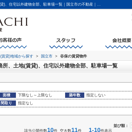
国立市谷保の賃貸、店舗、事務所、土地(賃貸)、住宅以外建物全部、駐車場一覧｜国立市の不動産｜国立不動産有限会社
(賃貸)地域から探す
>
国立市
>
谷保の賃貸物件
務所、土地(賃貸)、住宅以外建物全部、駐車場一覧
面積
下限なし～上限なし
築年数
指定しない
間取り
指定なし
並び順：
10
11
1-10
該当公開件数
件 空き数
件
件表示