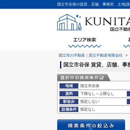
国立市の不動産｜国立不動産有限会社
>
国立市谷保 賃貸、店舗、事
地域
国立市谷保
賃料
下限なし～上限なし
駅徒歩
指定しない
設備条件
指定なし