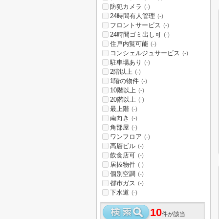
防犯カメラ
(-)
24時間有人管理
(-)
フロントサービス
(-)
24時間ゴミ出し可
(-)
住戸内覧可能
(-)
コンシェルジュサービス
(-)
駐車場あり
(-)
2階以上
(-)
1階の物件
(-)
10階以上
(-)
20階以上
(-)
最上階
(-)
南向き
(-)
角部屋
(-)
ワンフロア
(-)
高層ビル
(-)
飲食店可
(-)
居抜物件
(-)
個別空調
(-)
都市ガス
(-)
下水道
(-)
10
件が該当