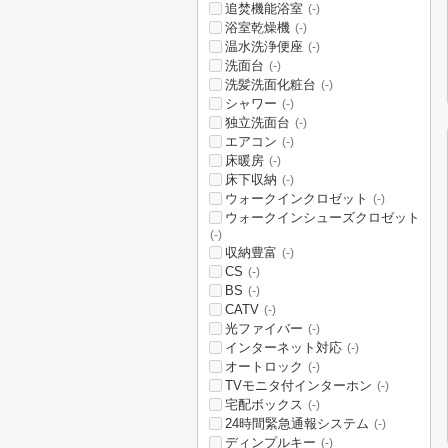
追焚機能浴室
(-)
浴室乾燥機
(-)
温水洗浄便座
(-)
洗面台
(-)
洗髪洗面化粧台
(-)
シャワー
(-)
独立洗面台
(-)
エアコン
(-)
床暖房
(-)
床下収納
(-)
ウォークインクロゼット
(-)
ウォークインシューズクロゼット
(-)
収納豊富
(-)
CS
(-)
BS
(-)
CATV
(-)
光ファイバー
(-)
インターネット対応
(-)
オートロック
(-)
TVモニタ付インターホン
(-)
宅配ボックス
(-)
24時間緊急通報システム
(-)
ディンプルキー
(-)