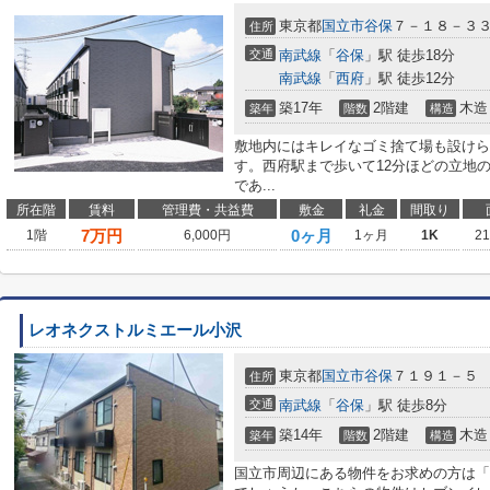
東京都
国立市
谷保
７－１８－３
住所
交通
南武線
「
谷保
」駅 徒歩18分
南武線
「
西府
」駅 徒歩12分
築17年
2階建
木造
築年
階数
構造
敷地内にはキレイなゴミ捨て場も設けら
す。西府駅まで歩いて12分ほどの立地
であ...
所在階
賃料
管理費・共益費
敷金
礼金
間取り
7
万円
0ヶ月
1階
6,000円
1ヶ月
1K
2
レオネクストルミエール小沢
東京都
国立市
谷保
７１９１－５
住所
交通
南武線
「
谷保
」駅 徒歩8分
築14年
2階建
木造
築年
階数
構造
国立市周辺にある物件をお求めの方は「