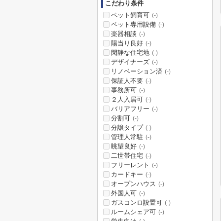
こだわり条件
ペット飼育可
(-)
ペット専用設備
(-)
楽器相談
(-)
陽当り良好
(-)
閑静な住宅地
(-)
デザイナーズ
(-)
リノベーション済
(-)
保証人不要
(-)
事務所可
(-)
２人入居可
(-)
バリアフリー
(-)
分割可
(-)
分譲タイプ
(-)
管理人常駐
(-)
眺望良好
(-)
二世帯住宅
(-)
フリーレント
(-)
カードキー
(-)
オープンハウス
(-)
外国人可
(-)
ガスコンロ設置可
(-)
ルームシェア可
(-)