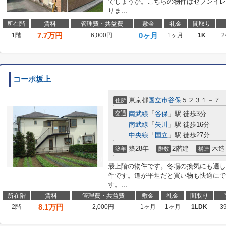
でしょうか。こちらの物件はセブンイレブ
りま...
所在階
賃料
管理費・共益費
敷金
礼金
間取り
7.7
万円
0ヶ月
1階
6,000円
1ヶ月
1K
2
コーポ坂上
東京都
国立市
谷保
５２３１－７
住所
交通
南武線
「
谷保
」駅 徒歩3分
南武線
「
矢川
」駅 徒歩16分
中央線
「
国立
」駅 徒歩27分
築28年
2階建
木造
築年
階数
構造
最上階の物件です。冬場の換気にも適し
件です。道が平坦だと買い物も快適にで
す。...
所在階
賃料
管理費・共益費
敷金
礼金
間取り
8.1
万円
2階
2,000円
1ヶ月
1ヶ月
1LDK
3