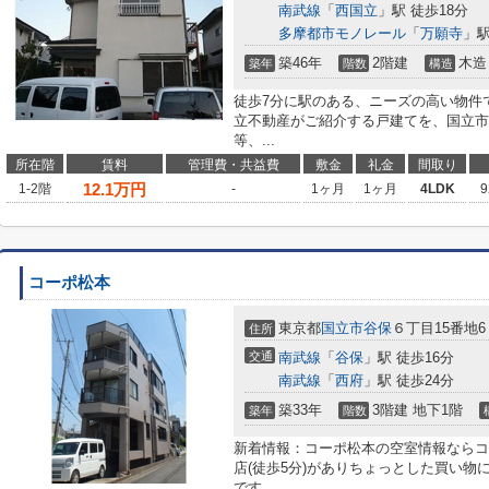
南武線
「
西国立
」駅 徒歩18分
多摩都市モノレール
「
万願寺
」駅
築46年
2階建
木造
築年
階数
構造
徒歩7分に駅のある、ニーズの高い物件
立不動産がご紹介する戸建てを、国立市
等、...
所在階
賃料
管理費・共益費
敷金
礼金
間取り
12.1
万円
1-2階
-
1ヶ月
1ヶ月
4LDK
9
コーポ松本
東京都
国立市
谷保
６丁目15番地6
住所
交通
南武線
「
谷保
」駅 徒歩16分
南武線
「
西府
」駅 徒歩24分
築33年
3階建 地下1階
築年
階数
新着情報：コーポ松本の空室情報ならコ
店(徒歩5分)がありちょっとした買い
です...