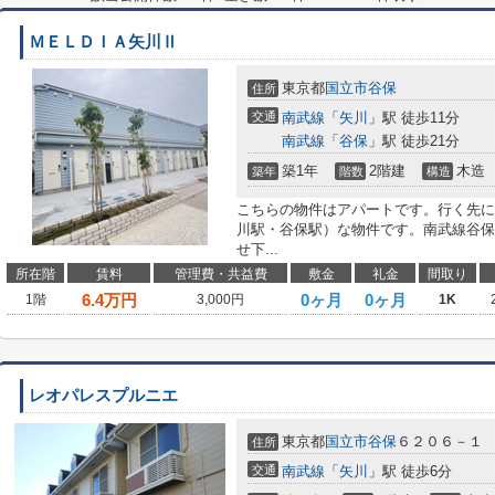
ＭＥＬＤＩＡ矢川Ⅱ
東京都
国立市
谷保
住所
交通
南武線
「
矢川
」駅 徒歩11分
南武線
「
谷保
」駅 徒歩21分
築1年
2階建
木造
築年
階数
構造
こちらの物件はアパートです。行く先に
川駅・谷保駅）な物件です。南武線谷保
せ下...
所在階
賃料
管理費・共益費
敷金
礼金
間取り
6.4
万円
0ヶ月
0ヶ月
1階
3,000円
1K
レオパレスプルニエ
東京都
国立市
谷保
６２０６－１
住所
交通
南武線
「
矢川
」駅 徒歩6分