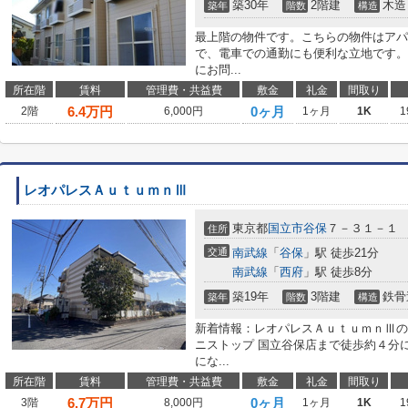
築30年
2階建
木造
築年
階数
構造
最上階の物件です。こちらの物件はアパ
で、電車での通勤にも便利な立地です。メールアド
にお問...
所在階
賃料
管理費・共益費
敷金
礼金
間取り
6.4
万円
0ヶ月
2階
6,000円
1ヶ月
1K
1
レオパレスＡｕｔｕｍｎⅢ
東京都
国立市
谷保
７－３１－１
住所
交通
南武線
「
谷保
」駅 徒歩21分
南武線
「
西府
」駅 徒歩8分
築19年
3階建
鉄骨
築年
階数
構造
新着情報：レオパレスＡｕｔｕｍｎⅢの
ニストップ 国立谷保店まで徒歩約４分
にな...
所在階
賃料
管理費・共益費
敷金
礼金
間取り
6.7
万円
0ヶ月
3階
8,000円
1ヶ月
1K
1