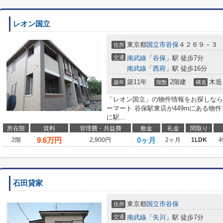
レオン国立
東京都
国立市
谷保
４２６９－３
住所
交通
南武線
「
谷保
」駅 徒歩7分
南武線
「
西府
」駅 徒歩16分
築11年
2階建
木造
築年
階数
構造
「レオン国立」の物件情報をお探しなら
ーマート 谷保駅東店が449mにある物
に駅...
所在階
賃料
管理費・共益費
敷金
礼金
間取り
9.6
万円
0ヶ月
2階
2,900円
2ヶ月
1LDK
4
石田貸家
東京都
国立市
谷保
住所
交通
南武線
「
矢川
」駅 徒歩7分