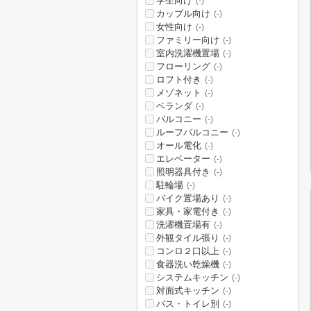
学生向け
(-)
カップル向け
(-)
女性向け
(-)
ファミリー向け
(-)
室内洗濯機置場
(-)
フローリング
(-)
ロフト付き
(-)
メゾネット
(-)
ベランダ
(-)
バルコニー
(-)
ルーフバルコニー
(-)
オール電化
(-)
エレベーター
(-)
照明器具付き
(-)
駐輪場
(-)
バイク置場あり
(-)
家具・家電付き
(-)
洗濯機置場有
(-)
外観タイル張り
(-)
コンロ２口以上
(-)
食器洗い乾燥機
(-)
システムキッチン
(-)
対面式キッチン
(-)
バス・トイレ別
(-)