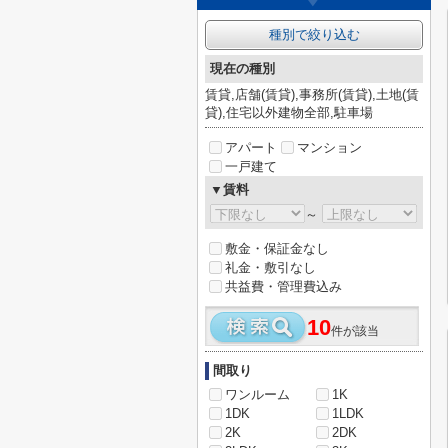
種別で絞り込む
現在の種別
賃貸,店舗(賃貸),事務所(賃貸),土地(賃
貸),住宅以外建物全部,駐車場
アパート
マンション
一戸建て
▼賃料
～
敷金・保証金なし
礼金・敷引なし
共益費・管理費込み
10
件が該当
間取り
ワンルーム
1K
1DK
1LDK
2K
2DK