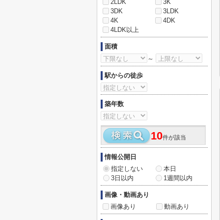
2LDK
3K
3DK
3LDK
4K
4DK
4LDK以上
面積
～
駅からの徒歩
築年数
10
件が該当
情報公開日
指定しない
本日
3日以内
1週間以内
画像・動画あり
画像あり
動画あり