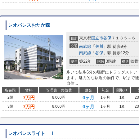
レオパレスおたか森
東京都
国立市
谷保
７１３５－６
住所
交通
南武線
「
矢川
」駅 徒歩9分
南武線
「
谷保
」駅 徒歩12分
築22年
3階建
鉄骨
築年
階数
構造
歩いて徒歩6分の場所にドラッグストア
ます。魅力的な駅近の物件で、駅まで徒
自信...
所在階
賃料
管理費・共益費
敷金
礼金
間取り
7
万円
0ヶ月
2階
8,000円
1ヶ月
1K
2
7
万円
0ヶ月
3階
8,000円
1ヶ月
1K
2
レオパレスライト Ⅰ