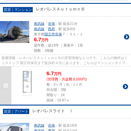
レオパレスＡｕｔｕｍｎⅢ
賃貸｜マンション
南武線
「
谷保
」駅 徒歩21分
南武線
「
西府
」駅 徒歩8分
東京都
国立市
谷保
７－３１－１
6.7
万円
築年数：築19年 ｜募集中：
1室
階数：3階建
新着情報：レオパレスＡｕｔｕｍｎⅢの空室情報ならコチラ。こちらの物件はミ
ニストップ 国立谷保店まで徒歩約４分にあります。こちらはマンションタイプに
なります。周辺に2駅（谷保駅...
6.7
万
円
(管理費・共益費 8,000円)
敷：0ヶ月｜礼：1ヶ月
所在階：3階
間取り：1K
面積：19.87㎡
レオパレスライト Ⅰ
賃貸｜アパート
南武線
「
谷保
」駅 徒歩18分
南武線
「
西府
」駅 徒歩12分