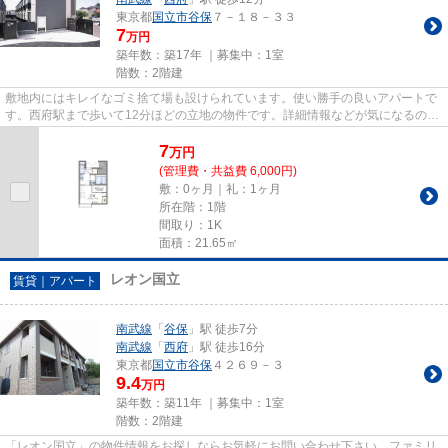
東京都
国立市
谷保
７－１８－３３
7
万円
築年数：築17年 ｜募集中：
1室
階数：2階建
敷地内にはキレイなゴミ捨て場も設けられています。使い勝手の良いアパートで
す。西府駅まで歩いて12分ほどの立地の物件です。詳細情報などが気になるので
あれば、お気軽にお問い合わ...
7
万
円
(管理費・共益費 6,000円)
敷：0ヶ月｜礼：1ヶ月
所在階：1階
間取り：1K
面積：21.65㎡
レオン国立
賃貸｜アパート
南武線
「
谷保
」駅 徒歩7分
南武線
「
西府
」駅 徒歩16分
東京都
国立市
谷保
４２６９－３
9.4
万円
築年数：築11年 ｜募集中：
1室
階数：2階建
「レオン国立」の物件情報をお探しならお気軽にお問い合わせ下さい。ファミリ