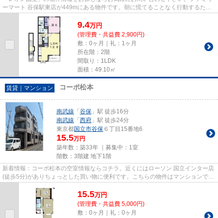
ーマート 谷保駅東店が449mにある物件です。朝に慌てることなく行動するため
に駅から徒歩7分の駅近物件は...
9.4
万
円
(管理費・共益費 2,900円)
敷：0ヶ月｜礼：1ヶ月
所在階：2階
間取り：1LDK
面積：49.10㎡
コーポ松本
賃貸｜マンション
南武線
「
谷保
」駅 徒歩16分
南武線
「
西府
」駅 徒歩24分
東京都
国立市
谷保
６丁目15番地6
15.5
万円
築年数：築33年 ｜募集中：
1室
階数：3階建 地下1階
新着情報：コーポ松本の空室情報ならコチラ。近くにはローソン 国立インター店
(徒歩5分)がありちょっとした買い物に便利です。こちらの物件はマンションで
す。2駅（谷保駅・西府駅）利...
15.5
万
円
(管理費・共益費 5,000円)
敷：0ヶ月｜礼：0ヶ月