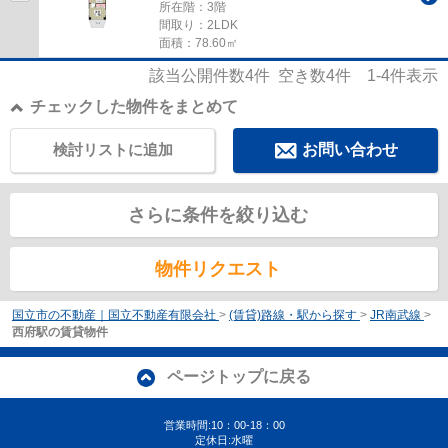
所在階：3階
間取り：2LDK
面積：78.60㎡
該当公開件数
4
件 空き数
4
件
1-4
件表示
チェックした物件をまとめて
検討リストに追加
お問い合わせ
さらに条件を絞り込む
物件リクエスト
国立市の不動産｜国立不動産有限会社
>
(賃貸)路線・駅から探す
>
JR南武線
>
西府駅の賃貸物件
ページトップに戻る
営業時間:10：00-18：00
定休日:水曜