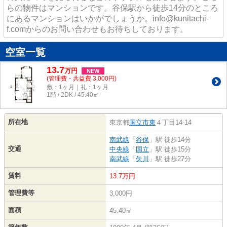
らの物件はマンションです。谷保駅から徒歩14分のところ
にあるマンションはいかがでしょうか。info@kunitachi-
f.comからのお問い合わせもお待ちしております。
空室一覧
13.7
万
円
NEW
(管理費・共益費 3,000円)
敷：1ヶ月｜礼：1ヶ月
1階 / 2DK / 45.40㎡
所在地
東京都
国立市
東
４丁目14-14
南武線
「
谷保
」駅 徒歩14分
交通
中央線
「
国立
」駅 徒歩15分
南武線
「
矢川
」駅 徒歩27分
賃料
13.7万円
管理費等
3,000円
面積
45.40㎡