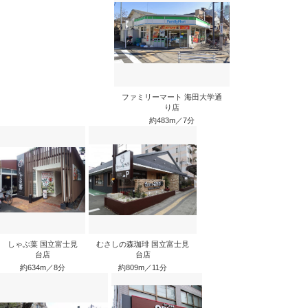
ファミリーマート 海田大学通
り店
約483m／7分
しゃぶ葉 国立富士見
むさしの森珈琲 国立富士見
台店
台店
約634m／8分
約809m／11分