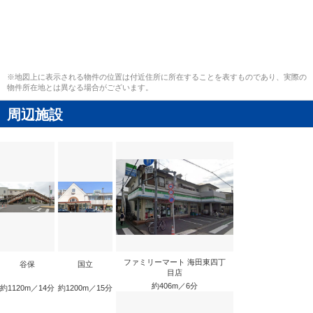
※地図上に表示される物件の位置は付近住所に所在することを表すものであり、実際の
物件所在地とは異なる場合がございます。
周辺施設
ファミリーマート 海田東四丁
谷保
国立
目店
約406m／6分
約1120m／14分
約1200m／15分