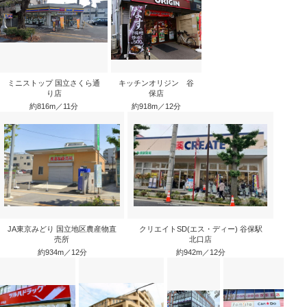
ミニストップ 国立さくら通
キッチンオリジン 谷
り店
保店
約816m／11分
約918m／12分
JA東京みどり 国立地区農産物直
クリエイトSD(エス・ディー) 谷保駅
売所
北口店
約934m／12分
約942m／12分