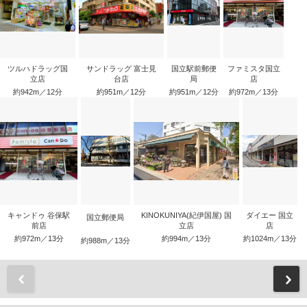
ツルハドラッグ国
サンドラッグ 富士見
国立駅前郵便
ファミスタ国立
立店
台店
局
店
約942m／12分
約951m／12分
約951m／12分
約972m／13分
キャンドゥ 谷保駅
KINOKUNIYA(紀伊国屋) 国
ダイエー 国立
国立郵便局
前店
立店
店
約972m／13分
約994m／13分
約1024m／13分
約988m／13分
前