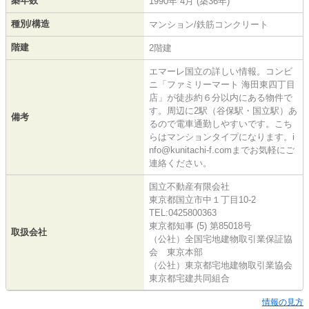
築年数
1990年 4月 (築36年)
種別/構造
マンション/鉄筋コンクリート
階建
2階建
エマーレ国立の詳しい情報。コンビ
ニ「ファミリーマート 海田東四丁目
店」が徒歩約６分以内にある物件で
す。周辺に2駅（谷保駅・国立駅）あ
備考
るので電車通勤しやすいです。こち
らはマンションタイプになります。i
nfo@kunitachi-f.comまでお気軽にご
連絡ください。
国立不動産有限会社
東京都国立市中１丁目10-2
TEL:0425800363
東京都知事 (5) 第85018号
取扱会社
（公社）全国宅地建物取引業保証協
会 東京本部
（公社）東京都宅地建物取引業協会
東京都宅建共同組合
情報の見方