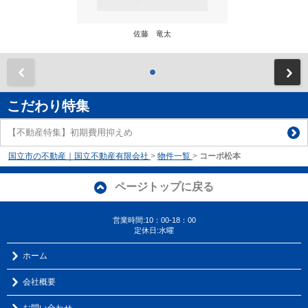
佐藤 竜太
前
こだわり特集
【不動産特集】初期費用抑えめ
国立市の不動産｜国立不動産有限会社
>
物件一覧
>
コーポ松本
ページトップに戻る
営業時間:10：00-18：00
定休日:水曜
ホーム
会社概要