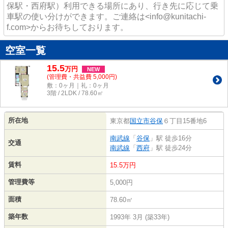
保駅・西府駅）利用できる場所にあり、行き先に応じて乗
車駅の使い分けができます。ご連絡は<info@kunitachi-
f.com>からお待ちしております。
空室一覧
15.5
万
円
NEW
(管理費・共益費 5,000円)
敷：0ヶ月｜礼：0ヶ月
3階 / 2LDK / 78.60㎡
所在地
東京都
国立市
谷保
６丁目15番地6
南武線
「
谷保
」駅 徒歩16分
交通
南武線
「
西府
」駅 徒歩24分
賃料
15.5万円
管理費等
5,000円
面積
78.60㎡
築年数
1993年 3月 (築33年)