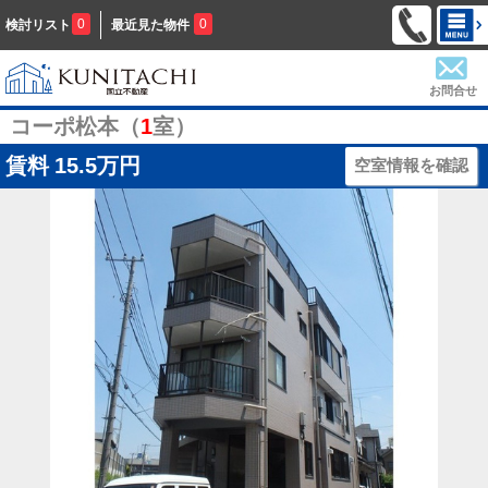
0
0
検討リスト
最近見た物件
お問合せ
コーポ松本（
1
室）
賃料
15.5万円
空室情報を確認