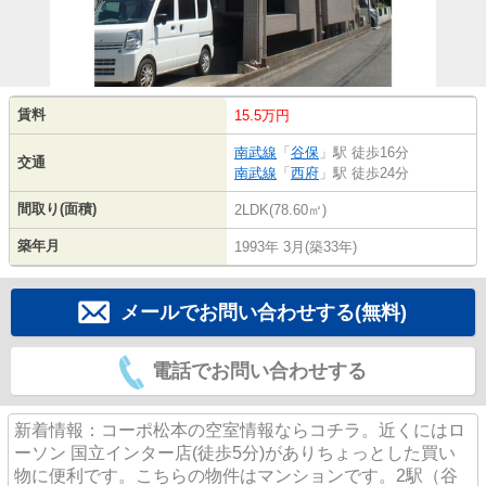
賃料
15.5万円
南武線
「
谷保
」駅 徒歩16分
交通
南武線
「
西府
」駅 徒歩24分
間取り(面積)
2LDK(78.60㎡)
築年月
1993年 3月(築33年)
メールでお問い合わせする(無料)
電話でお問い合わせする
新着情報：コーポ松本の空室情報ならコチラ。近くにはロ
ーソン 国立インター店(徒歩5分)がありちょっとした買い
物に便利です。こちらの物件はマンションです。2駅（谷