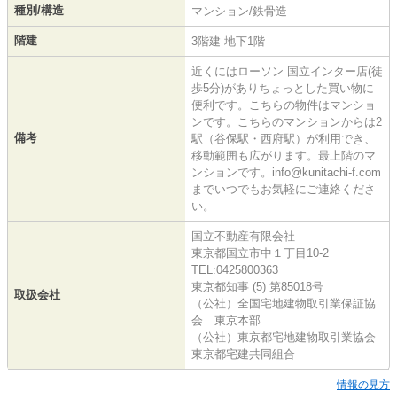
種別/構造
マンション/鉄骨造
階建
3階建 地下1階
近くにはローソン 国立インター店(徒
歩5分)がありちょっとした買い物に
便利です。こちらの物件はマンショ
ンです。こちらのマンションからは2
備考
駅（谷保駅・西府駅）が利用でき、
移動範囲も広がります。最上階のマ
ンションです。info@kunitachi-f.com
までいつでもお気軽にご連絡くださ
い。
国立不動産有限会社
東京都国立市中１丁目10-2
TEL:0425800363
東京都知事 (5) 第85018号
取扱会社
（公社）全国宅地建物取引業保証協
会 東京本部
（公社）東京都宅地建物取引業協会
東京都宅建共同組合
情報の見方