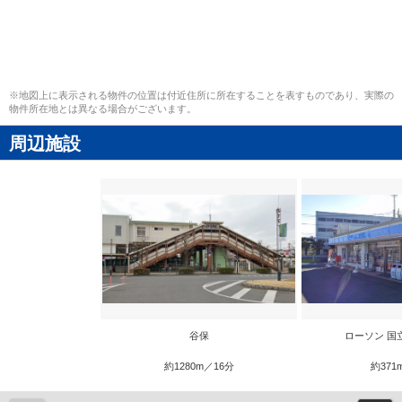
※地図上に表示される物件の位置は付近住所に所在することを表すものであり、実際の
物件所在地とは異なる場合がございます。
周辺施設
谷保
ローソン 国
約1280m／16分
約371