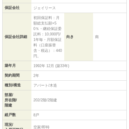
保証会社
ジェイリース
初回保証料：月
額総支払額×5
0％・継続保証委
託料：10,000円/
保証会社詳細
向き
南
1年毎・月額保証
料（口座振替
含・税込）：440
円。
築年月
1992年 12月 (築33年)
契約期間
2年
種別/構造
アパート/木造
部屋/
所在階/
202/2階/2階建
階建
総戸数
8戸
現況/
空家/即時