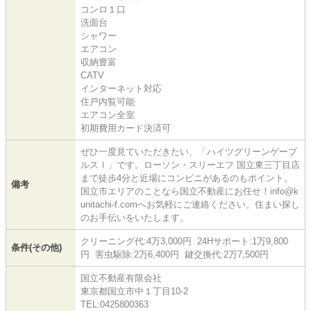
コンロ１口
洗面台
シャワー
エアコン
収納豊富
CATV
インターネット対応
住戸内覧可能
エアコン全室
初期費用カード決済可
ぜひ一度見ていただきたい、「ハイツグリーンゲーブ
ルスⅠ」です。ローソン・スリーエフ 国立東三丁目店
まで徒歩4分と近場にコンビニがあるのもポイント。
備考
国立市エリアのことなら国立不動産にお任せ！info@k
unitachi-f.comへお気軽にご連絡ください。住まい探し
のお手伝いをいたします。
クリーニング代:4万3,000円 24Hサポート:1万9,800
条件(その他)
円 害虫駆除:2万6,400円 鍵交換代:2万7,500円
国立不動産有限会社
東京都国立市中１丁目10-2
TEL:0425800363