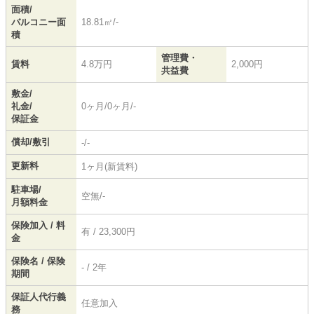
面積/
バルコニー面
18.81㎡/-
積
管理費・
賃料
4.8万円
2,000円
共益費
敷金/
礼金/
0ヶ月/0ヶ月/-
保証金
償却/敷引
-/-
更新料
1ヶ月(新賃料)
駐車場/
空無/-
月額料金
保険加入 / 料
有 / 23,300円
金
保険名 / 保険
- / 2年
期間
保証人代行義
任意加入
務