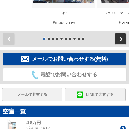
国立
ファミリーマート
約1086m／14分
約215
前
メールでお問い合わせする(無料)
電話でお問い合わせする
メールで共有する
LINEで共有する
空室一覧
4.8万円
2階/1K/17.40㎡