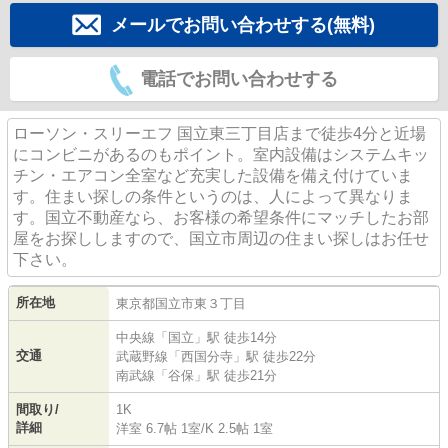
メールでお問い合わせする(無料)
電話でお問い合わせする
ローソン・スリーエフ 国立東三丁目店まで徒歩4分と近場
にコンビニがあるのもポイント。室内設備はシステムキッ
チン・エアコン全室など充実した設備を備え付けていま
す。住まい探しの条件というのは、人によって異なりま
す。国立不動産なら、お客様の希望条件にマッチしたお部
屋をお探ししますので、国立市周辺の住まい探しはお任せ
下さい。
所在地
東京都
国立市
東
３丁目
中央線
「
国立
」駅 徒歩14分
交通
武蔵野線
「
西国分寺
」駅 徒歩22分
南武線
「
谷保
」駅 徒歩21分
間取り/
1K
詳細
洋室 6.7帖 1室
/
K 2.5帖 1室