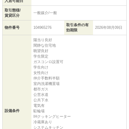
入居可能日
取引態様/
一般媒介/一般
賃貸区分
取引条件の有
物件番号
104965276
2026年08月09日
効期限
陽当り良好
閑静な住宅地
眺望良好
学生限定
ガスコンロ設置可
学生向け
女性向け
仲介手数料半額
室内洗濯機置場
都市ガス
公営水道
公共下水
電気有
設備条件
駐輪場
IHクッキングヒーター
冷蔵庫あり
システムキッチン