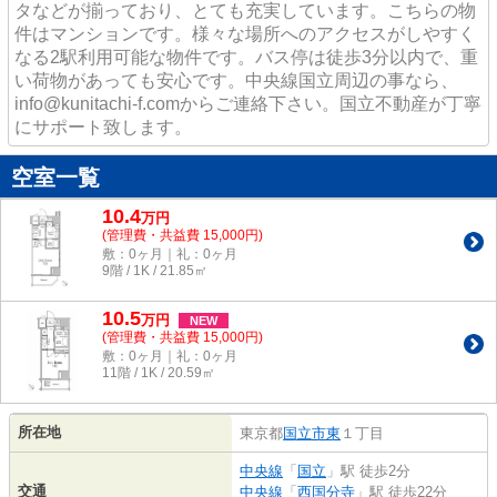
タなどが揃っており、とても充実しています。こちらの物
件はマンションです。様々な場所へのアクセスがしやすく
なる2駅利用可能な物件です。バス停は徒歩3分以内で、重
い荷物があっても安心です。中央線国立周辺の事なら、
info@kunitachi-f.comからご連絡下さい。国立不動産が丁寧
にサポート致します。
空室一覧
10.4
万
円
(管理費・共益費 15,000円)
敷：0ヶ月｜礼：0ヶ月
9階 / 1K / 21.85㎡
10.5
万
円
NEW
(管理費・共益費 15,000円)
敷：0ヶ月｜礼：0ヶ月
11階 / 1K / 20.59㎡
所在地
東京都
国立市
東
１丁目
中央線
「
国立
」駅 徒歩2分
交通
中央線
「
西国分寺
」駅 徒歩22分