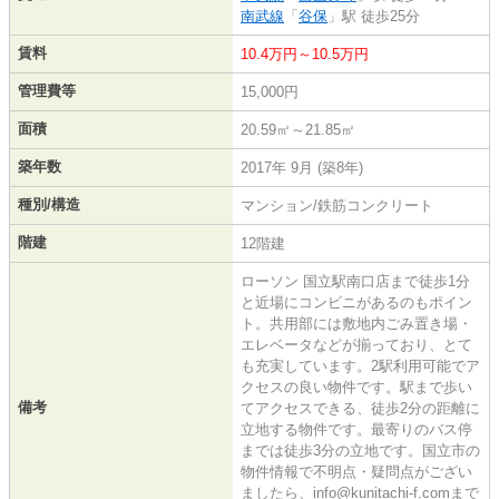
南武線
「
谷保
」駅 徒歩25分
賃料
10.4万円～10.5万円
管理費等
15,000円
面積
20.59㎡～21.85㎡
築年数
2017年 9月 (築8年)
種別/構造
マンション/鉄筋コンクリート
階建
12階建
ローソン 国立駅南口店まで徒歩1分
と近場にコンビニがあるのもポイン
ト。共用部には敷地内ごみ置き場・
エレベータなどが揃っており、とて
も充実しています。2駅利用可能でア
クセスの良い物件です。駅まで歩い
備考
てアクセスできる、徒歩2分の距離に
立地する物件です。最寄りのバス停
までは徒歩3分の立地です。国立市の
物件情報で不明点・疑問点がござい
ましたら、info@kunitachi-f.comまで