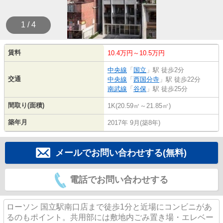
1 / 4
賃料
10.4万円～10.5万円
中央線
「
国立
」駅 徒歩2分
交通
中央線
「
西国分寺
」駅 徒歩22分
南武線
「
谷保
」駅 徒歩25分
間取り(面積)
1K(20.59㎡～21.85㎡)
築年月
2017年 9月(築8年)
メールでお問い合わせする(無料)
電話でお問い合わせする
ローソン 国立駅南口店まで徒歩1分と近場にコンビニがあ
るのもポイント。共用部には敷地内ごみ置き場・エレベー