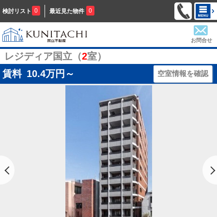
0
0
検討リスト
最近見た物件
お問合せ
レジディア国立（
2
室）
賃料
10.4
万円～
空室情報を確認