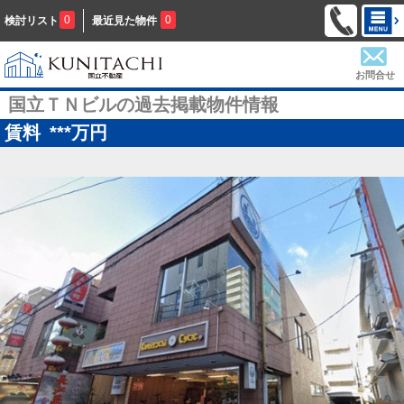
0
0
検討リスト
最近見た物件
お問合せ
国立ＴＮビルの過去掲載物件情報
賃料
***
万円