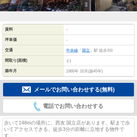
賃料
-
坪単価
-
交通
中央線
「
国立
」駅 徒歩3分
間取り(面積)
-(-)
築年月
1980年 10月(築45年)
メールでお問い合わせする(無料)
電話でお問い合わせする
歩いて148mの場所に、西友 国立店があります。駅まで歩
いてアクセスできる、徒歩3分の距離に立地する物件で
す。