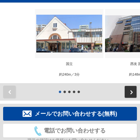
国立
西友 
約240m／3分
約148
前
メールでお問い合わせする(無料)
電話でお問い合わせする