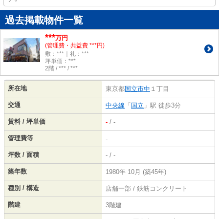
過去掲載物件一覧
***
万円
(管理費・共益費 ***円)
敷：***｜礼：***
坪単価：***
2階 / *** / ***
所在地
東京都
国立市
中
１丁目
交通
中央線
「
国立
」駅 徒歩3分
賃料 / 坪単価
-
/ -
管理費等
-
坪数 / 面積
- / -
築年数
1980年 10月 (築45年)
種別 / 構造
店舗一部 / 鉄筋コンクリート
階建
3階建