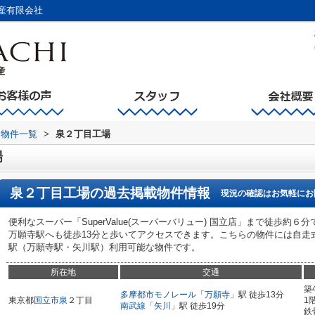
産有限会社
物件一覧
>
泉２丁目工場
場
泉２丁目工場
の過去掲載物件情報
現況の確認はお気軽にお
便利なスーパー「SuperValue(スーパーバリュー) 国立店」まで徒歩
万願寺駅へも徒歩13分と歩いてアクセスできます。こちらの物件には自走
駅（万願寺駅・矢川駅）利用可能な物件です。
所在地
交通
築
多摩都市モノレール
「
万願寺
」駅 徒歩13分
東京都
国立市
泉
２丁目
1
南武線
「
矢川
」駅 徒歩19分
鉄