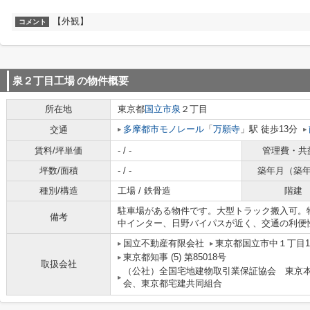
【外観】
コメント
泉２丁目工場
の物件概要
所在地
東京都
国立市
泉
２丁目
多摩都市モノレール
「
万願寺
」駅 徒歩13分
交通
賃料/坪単価
- / -
管理費・共
坪数/面積
- / -
築年月（築
種別/構造
工場 / 鉄骨造
階建
駐車場がある物件です。大型トラック搬入可。
備考
中インター、日野バイパスが近く、交通の利便
国立不動産有限会社
東京都国立市中１丁目10
東京都知事 (5) 第85018号
取扱会社
（公社）全国宅地建物取引業保証協会 東京
会、東京都宅建共同組合