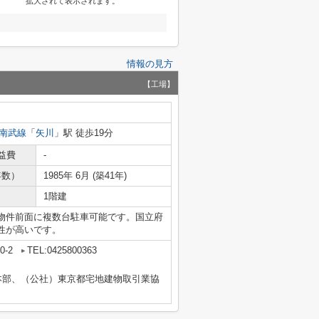
拡大されて表示されます。
情報の見方
【工場】
南武線
「
矢川
」駅 徒歩19分
益費
-
年数）
1985年 6月 (築41年)
1階建
物件前面に複数台駐車可能です。国立府
性が高いです。
-2
TEL:0425800363
本部、（公社）東京都宅地建物取引業協