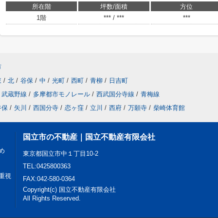
所在階
坪数/面積
方位
1階
*** / ***
***
市
東
/
北
/
谷保
/
中
/
光町
/
西町
/
青柳
/
日吉町
武蔵野線
/
多摩都市モノレール
/
西武国分寺線
/
青梅線
谷保
/
矢川
/
西国分寺
/
恋ヶ窪
/
立川
/
西府
/
万願寺
/
柴崎体育館
国立市の不動産｜国立不動産有限会社
め
東京都国立市中１丁目10-2
TEL:0425800363
重視
FAX:042-580-0364
Copyright(c) 国立不動産有限会社
All Rights Reserved.