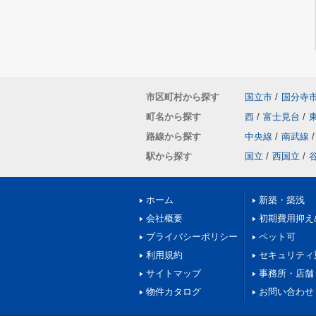
市区町村から探す
国立市
/
国分寺
町名から探す
西
/
富士見台
/
路線から探す
中央線
/
南武線
/
駅から探す
国立
/
西国立
/
ホーム
新築・築浅
会社概要
初期費用抑え
プライバシーポリシー
ペット可
利用規約
セキュリティ
サイトマップ
事務所・店舗
物件カタログ
お問い合わせ