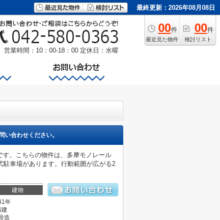
最終更新：2026年08月08日
00
00
件
件
最近見た物件
検討リスト
営業時間：10：00-18：00
定休日：水曜
問い合わせください。
約６分です。こちらの物件は、多摩モノレール
式駐車場があります。行動範囲が広がる2
建物
41年
階建
骨造