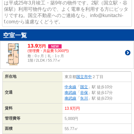
は平成25年3月竣工・築9年の物件です。2駅（国立駅・谷
保駅）利用可物件なので、よく電車を利用する方にピッタ
リですね。国立不動産へのご連絡なら、info@kunitachi-
f.comから遠慮なくどうぞ。
空室一覧
13.9
万
円
NEW
(管理費・共益費 5,000円)
敷：0ヶ月｜礼：1ヶ月
1階 / 2LDK / 55.77㎡
所在地
東京都
国立市
中
２丁目
中央線
「
国立
」駅 徒歩10分
交通
南武線
「
谷保
」駅 徒歩17分
南武線
「
矢川
」駅 徒歩23分
賃料
13.9万円
管理費等
5,000円
面積
55.77㎡