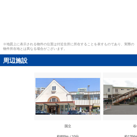
※地図上に表示される物件の位置は付近住所に所在することを表すものであり、実際の
物件所在地とは異なる場合がございます。
周辺施設
国立
谷
約800m／10分
約1356