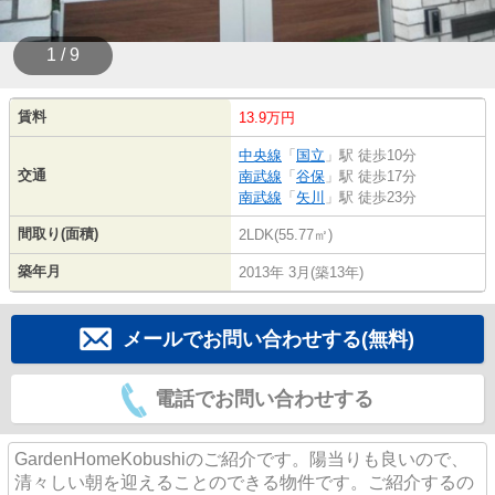
1 / 9
賃料
13.9万円
中央線
「
国立
」駅 徒歩10分
交通
南武線
「
谷保
」駅 徒歩17分
南武線
「
矢川
」駅 徒歩23分
間取り(面積)
2LDK(55.77㎡)
築年月
2013年 3月(築13年)
メールでお問い合わせする(無料)
電話でお問い合わせする
GardenHomeKobushiのご紹介です。陽当りも良いので、
清々しい朝を迎えることのできる物件です。ご紹介するの