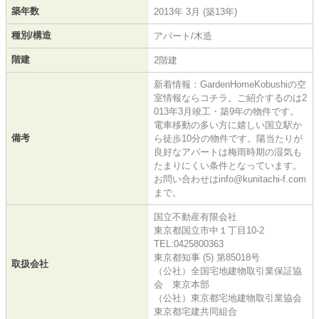
築年数
2013年 3月 (築13年)
種別/構造
アパート/木造
階建
2階建
新着情報：GardenHomeKobushiの空
室情報ならコチラ。ご紹介するのは2
013年3月竣工・築9年の物件です。
電車移動の多い方に嬉しい国立駅か
備考
ら徒歩10分の物件です。陽当たりが
良好なアパートは梅雨時期の湿気も
たまりにくい条件となっています。
お問い合わせはinfo@kunitachi-f.com
まで。
国立不動産有限会社
東京都国立市中１丁目10-2
TEL:0425800363
東京都知事 (5) 第85018号
取扱会社
（公社）全国宅地建物取引業保証協
会 東京本部
（公社）東京都宅地建物取引業協会
東京都宅建共同組合