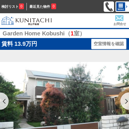
0
0
検討リスト
最近見た物件
お問合せ
Garden Home Kobushi（
1
室）
賃料
13.9万円
空室情報を確認