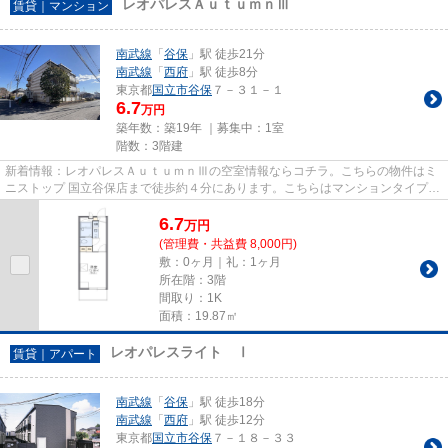
レオパレスＡｕｔｕｍｎⅢ
賃貸｜マンション
南武線
「
谷保
」駅 徒歩21分
南武線
「
西府
」駅 徒歩8分
東京都
国立市
谷保
７－３１－１
6.7
万円
築年数：築19年 ｜募集中：
1室
階数：3階建
新着情報：レオパレスＡｕｔｕｍｎⅢの空室情報ならコチラ。こちらの物件はミ
ニストップ 国立谷保店まで徒歩約４分にあります。こちらはマンションタイプに
なります。周辺に2駅（谷保駅...
6.7
万
円
(管理費・共益費 8,000円)
敷：0ヶ月｜礼：1ヶ月
所在階：3階
間取り：1K
面積：19.87㎡
レオパレスライト Ⅰ
賃貸｜アパート
南武線
「
谷保
」駅 徒歩18分
南武線
「
西府
」駅 徒歩12分
東京都
国立市
谷保
７－１８－３３