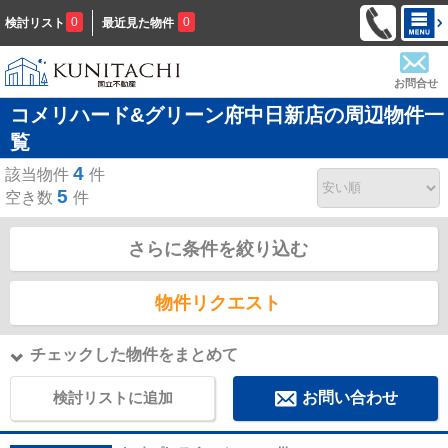
0
0
検討リスト
最近見た物件
お問合せ
コメリハード&グリーン府中日新店の周辺物件一
覧
4
該当物件
件
5
空き数
件
さらに条件を絞り込む
物件リクエスト
チェックした物件をまとめて
検討リストに追加
お問い合わせ