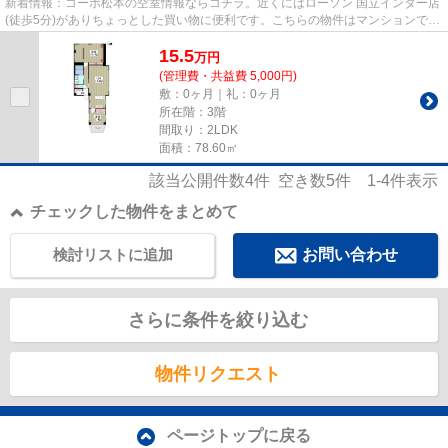
新着情報：コーポ松本の空室情報ならコチラ。近くにはローソン 国立インター店
(徒歩5分)がありちょっとした買い物に便利です。こちらの物件はマンションで
す。2駅（谷保駅・西府駅）利...
15.5
万
円
(管理費・共益費 5,000円)
敷：0ヶ月｜礼：0ヶ月
所在階：3階
間取り：2LDK
面積：78.60㎡
該当公開件数
4
件 空き数
5
件
1-4
件表示
チェックした物件をまとめて
検討リストに追加
お問い合わせ
さらに条件を絞り込む
物件リクエスト
ページトップに戻る