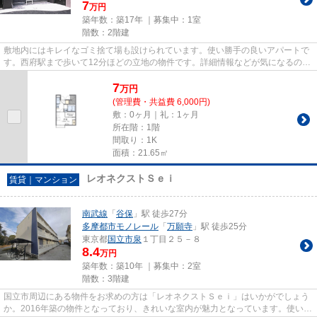
7
万円
築年数：築17年 ｜募集中：
1室
階数：2階建
敷地内にはキレイなゴミ捨て場も設けられています。使い勝手の良いアパートで
す。西府駅まで歩いて12分ほどの立地の物件です。詳細情報などが気になるので
あれば、お気軽にお問い合わ...
7
万
円
(管理費・共益費 6,000円)
敷：0ヶ月｜礼：1ヶ月
所在階：1階
間取り：1K
面積：21.65㎡
レオネクストＳｅｉ
賃貸｜マンション
南武線
「
谷保
」駅 徒歩27分
多摩都市モノレール
「
万願寺
」駅 徒歩25分
東京都
国立市
泉
１丁目２５－８
8.4
万円
築年数：築10年 ｜募集中：
2室
階数：3階建
国立市周辺にある物件をお求めの方は「レオネクストＳｅｉ」はいかがでしょう
か。2016年築の物件となっており、きれいな室内が魅力となっています。使い勝