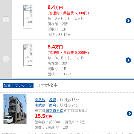
手の良い敷地内ごみ置き場付...
8.4
万
円
(管理費・共益費 6,000円)
敷：0ヶ月｜礼：1ヶ月
所在階：2階
間取り：1R
面積：33.12㎡
8.4
万
円
(管理費・共益費 6,000円)
敷：0ヶ月｜礼：1ヶ月
所在階：3階
間取り：1R
面積：33.12㎡
コーポ松本
賃貸｜マンション
南武線
「
谷保
」駅 徒歩16分
南武線
「
西府
」駅 徒歩24分
東京都
国立市
谷保
６丁目15番地6
15.5
万円
築年数：築33年 ｜募集中：
1室
階数：3階建 地下1階