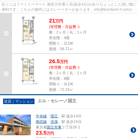
近くにはファミリーマート 海田大学通り店(徒歩4分)がありちょっとした買い物に
便利です。こちらの物件にはエレベーターがあります。info@kunitachi-f.comから
のお問い合わせもお待ち...
21
万
円
(管理費・共益費 -)
敷：2ヶ月｜礼：1ヶ月
所在階：4階
間取り：2LDK
面積：56.71㎡
26.5
万
円
(管理費・共益費 -)
敷：2ヶ月｜礼：1ヶ月
所在階：8階
間取り：3LDK
面積：72.23㎡
エル・セレーノ国立
賃貸｜マンション
中央線
「
国立
」駅 徒歩14分
南武線
「
谷保
」駅 徒歩15分
東京都
国立市
東
２丁目26-1
23.5
万円