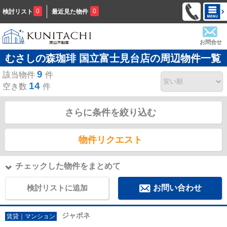
0
0
検討リスト
最近見た物件
お問合せ
むさしの森珈琲 国立富士見台店の周辺物件一覧
9
該当物件
件
14
空き数
件
さらに条件を絞り込む
物件リクエスト
チェックした物件をまとめて
検討リストに追加
お問い合わせ
ジャポネ
賃貸｜マンション