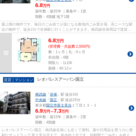
6.8
万円
築年数：築35年 ｜募集中：
1室
階数：4階建 地下1階
最上階の物件です。毎日のごみ捨てが楽になる敷地内ごみ置き場。高ニーズな駅
近の物件で、徒歩2分で谷保駅に行くことができます。南武線谷保周辺で賃貸情
報をお求めなら、国立不動産が...
6.8
万
円
(管理費・共益費 2,000円)
敷：1ヶ月｜礼：0ヶ月
所在階：4階
間取り：1LDK
面積：40.12㎡
レオパレスアーバン国立
賃貸｜マンション
南武線
「
谷保
」駅 徒歩3分
中央線
「
国立
」駅 徒歩25分
東京都
国立市
富士見台
１丁目１３－１
6.9
7.3
万円～
万円
築年数：築15年 ｜募集中：
2室
階数：4階建
レオパレスアーバン国立：南武線谷保にも近くて便利。薬や日用品を買うのに便
利なサンドラッグ 富士見台店まで、徒歩約２分です。短時間でごみ出しを終えら