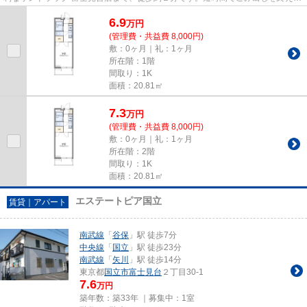
れるように、敷地内にゴミ置...
6.9
万
円
(管理費・共益費 8,000円)
敷：0ヶ月｜礼：1ヶ月
所在階：1階
間取り：1K
面積：20.81㎡
7.3
万
円
(管理費・共益費 8,000円)
敷：0ヶ月｜礼：1ヶ月
所在階：2階
間取り：1K
面積：20.81㎡
エステートピア国立
賃貸｜アパート
南武線
「
谷保
」駅 徒歩7分
中央線
「
国立
」駅 徒歩23分
南武線
「
矢川
」駅 徒歩14分
東京都
国立市
富士見台
２丁目30-1
7.6
万円
築年数：築33年 ｜募集中：
1室