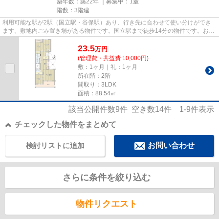
築年数：築22年 ｜募集中：
1室
階数：3階建
利用可能な駅が2駅（国立駅・谷保駅）あり、行き先に合わせて使い分けができ
ます。敷地内ごみ置き場がある物件です。国立駅まで徒歩14分の物件です。お問
い合せはコチラから、info@kun...
23.5
万
円
(管理費・共益費 10,000円)
敷：1ヶ月｜礼：1ヶ月
所在階：2階
間取り：3LDK
面積：88.54㎡
該当公開件数
9
件 空き数
14
件
1-9
件表示
チェックした物件をまとめて
検討リストに追加
お問い合わせ
さらに条件を絞り込む
物件リクエスト