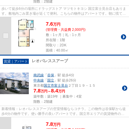
階数：2階建
歩いて徒歩6分の場所にドラッグストア マツモトキヨシ 国立富士見台店もありま
す。敷地内ごみ置き場が近くて便利。こちらの物件はアパートです。朝に慌てる
ことなく行動するために谷保...
7.6
万
円
(管理費・共益費 2,000円)
敷：1ヶ月｜礼：1ヶ月
所在階：1階
間取り：2DK
面積：40.00㎡
レオパレススアーブ
賃貸｜アパート
南武線
「
谷保
」駅 徒歩4分
中央線
「
国立
」駅 徒歩26分
東京都
国立市
富士見台
２丁目１９－１５
7.8
8.4
万円～
万円
築年数：築19年 ｜募集中：
4室
階数：2階建
新着情報：レオパレススアーブの空室情報ならコチラ。この物件は谷保駅から徒
歩4分の物件です。使い勝手の良いアパートです。国立市エリアの賃貸物件のこ
となら、国立不動産で検索。ご...
7.8
万
円