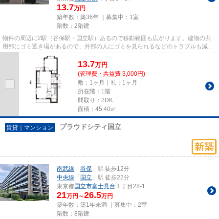
13.7
万円
築年数：築36年 ｜募集中：
1室
階数：2階建
物件の周辺に2駅（谷保駅・国立駅）あるので移動範囲も広がります。建物の共
用部にゴミ置き場があるので、外部の人にゴミを見られるなどのトラブルも減ら
せます。こちらの物件はマンシ...
13.7
万
円
(管理費・共益費 3,000円)
敷：1ヶ月｜礼：1ヶ月
所在階：1階
間取り：2DK
面積：45.40㎡
プラウドシティ国立
賃貸｜マンション
南武線
「
谷保
」駅 徒歩12分
中央線
「
国立
」駅 徒歩22分
東京都
国立市
富士見台
１丁目28-1
21
26.5
万円～
万円
築年数：築1年未満 ｜募集中：
2室
階数：8階建