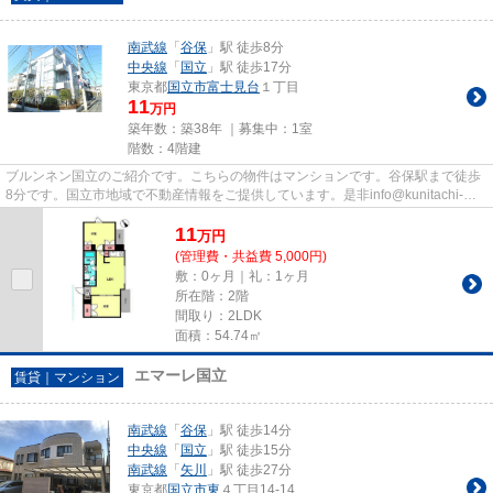
南武線
「
谷保
」駅 徒歩8分
中央線
「
国立
」駅 徒歩17分
東京都
国立市
富士見台
１丁目
11
万円
築年数：築38年 ｜募集中：
1室
階数：4階建
ブルンネン国立のご紹介です。こちらの物件はマンションです。谷保駅まで徒歩
8分です。国立市地域で不動産情報をご提供しています。是非info@kunitachi-
f.comからご連絡ください。
11
万
円
(管理費・共益費 5,000円)
敷：0ヶ月｜礼：1ヶ月
所在階：2階
間取り：2LDK
面積：54.74㎡
エマーレ国立
賃貸｜マンション
南武線
「
谷保
」駅 徒歩14分
中央線
「
国立
」駅 徒歩15分
南武線
「
矢川
」駅 徒歩27分
東京都
国立市
東
４丁目14-14