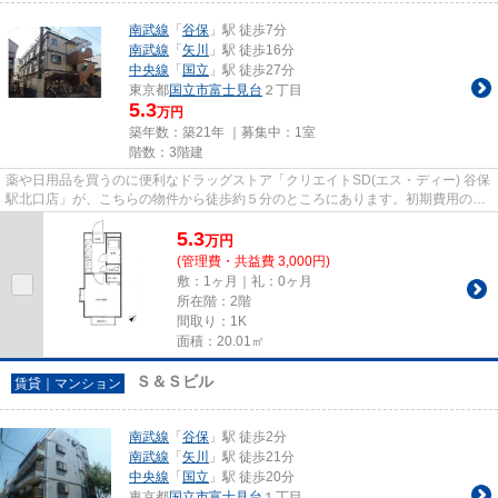
南武線
「
谷保
」駅 徒歩7分
南武線
「
矢川
」駅 徒歩16分
中央線
「
国立
」駅 徒歩27分
東京都
国立市
富士見台
２丁目
5.3
万円
築年数：築21年 ｜募集中：
1室
階数：3階建
薬や日用品を買うのに便利なドラッグストア「クリエイトSD(エス・ディー) 谷保
駅北口店」が、こちらの物件から徒歩約５分のところにあります。初期費用のカ
ード決済ができます。こちら...
5.3
万
円
(管理費・共益費 3,000円)
敷：1ヶ月｜礼：0ヶ月
所在階：2階
間取り：1K
面積：20.01㎡
Ｓ＆Ｓビル
賃貸｜マンション
南武線
「
谷保
」駅 徒歩2分
南武線
「
矢川
」駅 徒歩21分
中央線
「
国立
」駅 徒歩20分
東京都
国立市
富士見台
１丁目