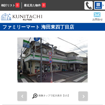
0
0
検討リスト
最近見た物件
お問合せ
ファミリーマート 海田東四丁目店
前
次
画像タップで拡大表示【
1
/1】