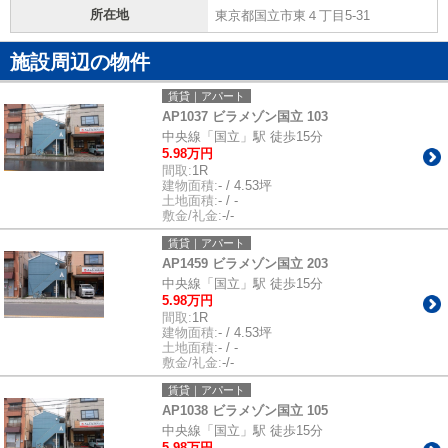
所在地
東京都国立市東４丁目5-31
施設周辺の物件
賃貸｜アパート
AP1037 ビラメゾン国立 103
中央線「国立」駅 徒歩15分
5.98万円
間取:
1R
建物面積:
- / 4.53坪
土地面積:
- / -
敷金/礼金:
-/-
賃貸｜アパート
AP1459 ビラメゾン国立 203
中央線「国立」駅 徒歩15分
5.98万円
間取:
1R
建物面積:
- / 4.53坪
土地面積:
- / -
敷金/礼金:
-/-
賃貸｜アパート
AP1038 ビラメゾン国立 105
中央線「国立」駅 徒歩15分
5.98万円