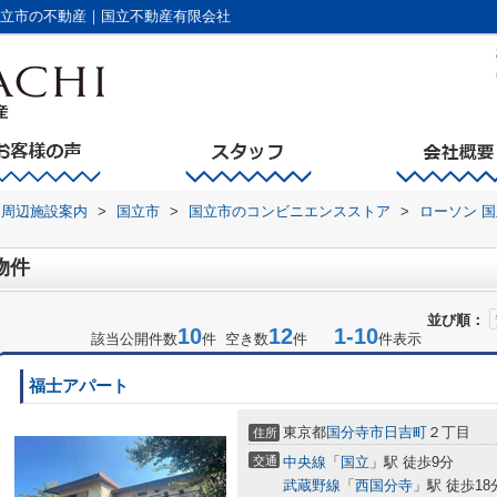
国立市の不動産｜国立不動産有限会社
周辺施設案内
>
国立市
>
国立市のコンビニエンスストア
>
ローソン 
物件
並び順：
10
12
1-10
該当公開件数
件 空き数
件
件表示
福士アパート
東京都
国分寺市
日吉町
２丁目
住所
交通
中央線
「
国立
」駅 徒歩9分
武蔵野線
「
西国分寺
」駅 徒歩18