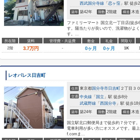
西武国分寺線
「
恋ヶ窪
」駅 徒歩2
築42年
2階建
木造
築年
階数
構造
ファミリーマート 国立北一丁目店(徒歩
す。陽当たりが良いので、洗濯物がよく
す。...
所在階
賃料
管理費・共益費
敷金
礼金
間取り
3.7
万円
0ヶ月
0ヶ月
2階
-
1K
レオパレス日吉町
東京都
国分寺市
日吉町
２丁目３
住所
交通
中央線
「
国立
」駅 徒歩8分
武蔵野線
「
西国分寺
」駅 徒歩18
築24年
2階建
木造
築年
階数
構造
国立駅北口郵便局まで徒歩約７分です。
電車利用が多い方にオススメです。最上階のアパ
f.comま...