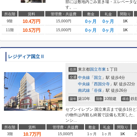
部には敷地内ごみ置き場・エレベータな
す。...
所在階
賃料
管理費・共益費
敷金
礼金
間取り
10.4
万円
0ヶ月
0ヶ月
9階
15,000円
1K
10.5
万円
0ヶ月
0ヶ月
11階
15,000円
1K
レジディア国立Ⅱ
東京都
国立市
東
１丁目
住所
交通
中央線
「
国立
」駅 徒歩4分
中央線
「
西国分寺
」駅 徒歩22分
南武線
「
谷保
」駅 徒歩26分
築10年
10階建
鉄
築年
階数
構造
セブンイレブン 国立東店まで徒歩1分
の物件は内観も綺麗で設備も充実した、
ンシ...
所在階
賃料
管理費・共益費
敷金
礼金
間取り
10.7
万円
3階
15,000円
1ヶ月
1ヶ月
1K
2