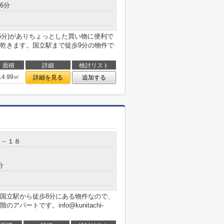
6分
6分)がありちょっとした買い物に便利で
乾きます。国立駅まで徒歩9分の物件で
面積
詳細
検討リスト
14.99㎡
詳細を見る
追加する
０－１８
分
国立駅から徒歩8分にある物件なので、
ートです。info@kunitachi-