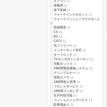
エアコン
(-)
床暖房
(-)
床下収納
(-)
ウォークインクロゼット
(-)
ウォークインシューズクロゼット
(-)
収納豊富
(-)
CS
(-)
BS
(-)
CATV
(-)
光ファイバー
(-)
インターネット対応
(-)
オートロック
(-)
TVモニタ付インターホン
(-)
宅配ボックス
(-)
24時間緊急通報システム
(-)
ディンプルキー
(-)
防犯カメラ
(-)
24時間有人管理
(-)
フロントサービス
(-)
24時間ゴミ出し可
(-)
住戸内覧可能
(-)
コンシェルジュサービス
(-)
駐車場あり
(-)