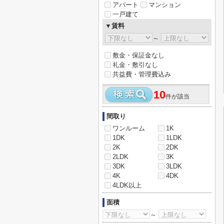
アパート
マンション
一戸建て
▼賃料
～
敷金・保証金なし
礼金・敷引なし
共益費・管理費込み
10
件が該当
間取り
ワンルーム
1K
1DK
1LDK
2K
2DK
2LDK
3K
3DK
3LDK
4K
4DK
4LDK以上
面積
～