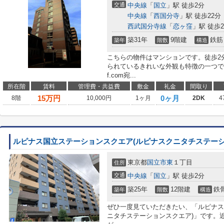
交通
中央線
「
国立
」駅 徒歩2分
中央線
「
西国分寺
」駅 徒歩22分
西武国分寺線
「
恋ヶ窪
」駅 徒歩2
築31年
9階建
鉄筋
築年
階数
構造
こちらの物件はマンションです。徒歩2
られているきれいな外観も特徴の一つです。メー
f.com宛...
所在階
賃料
管理費・共益費
敷金
礼金
間取り
15
万円
0ヶ月
8階
10,000円
1ヶ月
2DK
4
ルピナス国立ステーションスクエア(ルピナスクニタチステーシ
東京都
国立市
東
１丁目
住所
交通
中央線
「
国立
」駅 徒歩2分
築25年
12階建
鉄
築年
階数
構造
ぜひ一度見ていただきたい、「ルピナス
ニタチステーションスクエア)」です。近