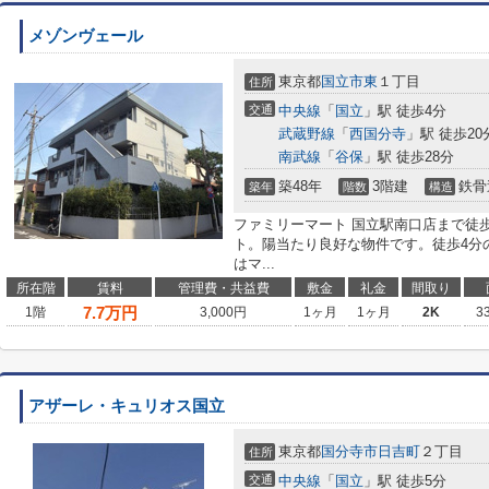
メゾンヴェール
東京都
国立市
東
１丁目
住所
交通
中央線
「
国立
」駅 徒歩4分
武蔵野線
「
西国分寺
」駅 徒歩20
南武線
「
谷保
」駅 徒歩28分
築48年
3階建
鉄骨
築年
階数
構造
ファミリーマート 国立駅南口店まで徒
ト。陽当たり良好な物件です。徒歩4分
はマ...
所在階
賃料
管理費・共益費
敷金
礼金
間取り
7.7
万円
1階
3,000円
1ヶ月
1ヶ月
2K
3
アザーレ・キュリオス国立
東京都
国分寺市
日吉町
２丁目
住所
交通
中央線
「
国立
」駅 徒歩5分