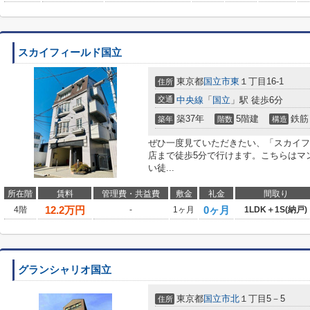
スカイフィールド国立
東京都
国立市
東
１丁目16-1
住所
交通
中央線
「
国立
」駅 徒歩6分
築37年
5階建
鉄筋
築年
階数
構造
ぜひ一度見ていただきたい、「スカイフ
店まで徒歩5分で行けます。こちらはマ
い徒...
所在階
賃料
管理費・共益費
敷金
礼金
間取り
12.2
万円
0ヶ月
4階
-
1ヶ月
1LDK＋1S(納戸)
グランシャリオ国立
東京都
国立市
北
１丁目5－5
住所