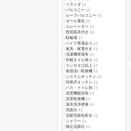
ベランダ
(-)
バルコニー
(-)
ルーフバルコニー
(-)
オール電化
(-)
エレベーター
(-)
照明器具付き
(-)
駐輪場
(-)
バイク置場あり
(-)
家具・家電付き
(-)
洗濯機置場有
(-)
外観タイル張り
(-)
コンロ２口以上
(-)
食器洗い乾燥機
(-)
システムキッチン
(-)
対面式キッチン
(-)
バス・トイレ別
(-)
追焚機能浴室
(-)
浴室乾燥機
(-)
温水洗浄便座
(-)
洗面台
(-)
洗髪洗面化粧台
(-)
シャワー
(-)
独立洗面台
(-)