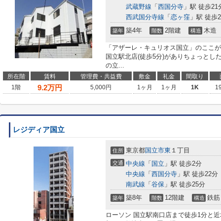
武蔵野線
「
西国分寺
」駅 徒歩21
西武国分寺線
「
恋ヶ窪
」駅 徒歩2
築4年
2階建
木造
築年
階数
構造
「アザーレ・キュリオス国立」のここが
国立駅北店(徒歩5分)がありちょっとし
の立...
所在階
賃料
管理費・共益費
敷金
礼金
間取り
9.2
万円
1階
5,000円
1ヶ月
1ヶ月
1K
1
レジディア国立
東京都
国立市
東
１丁目
住所
交通
中央線
「
国立
」駅 徒歩2分
中央線
「
西国分寺
」駅 徒歩22分
南武線
「
谷保
」駅 徒歩25分
築8年
12階建
鉄筋
築年
階数
構造
ローソン 国立駅南口店まで徒歩1分と