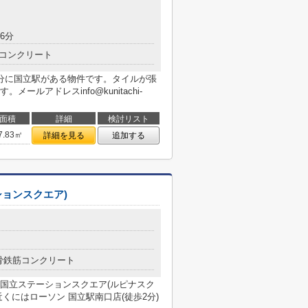
6分
コンクリート
分に国立駅がある物件です。タイルが張
ルアドレスinfo@kunitachi-
面積
詳細
検討リスト
7.83㎡
詳細を見る
追加する
ョンスクエア)
骨鉄筋コンクリート
国立ステーションスクエア(ルピナスク
くにはローソン 国立駅南口店(徒歩2分)