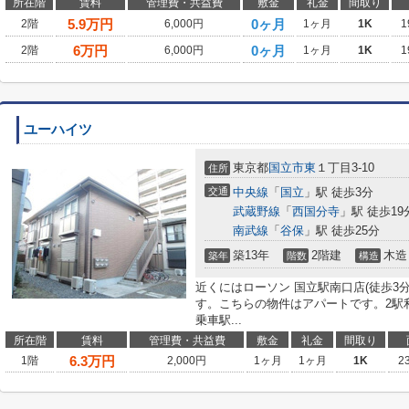
所在階
賃料
管理費・共益費
敷金
礼金
間取り
5.9
万円
0ヶ月
2階
6,000円
1ヶ月
1K
1
6
万円
0ヶ月
2階
6,000円
1ヶ月
1K
1
ユーハイツ
東京都
国立市
東
１丁目3-10
住所
交通
中央線
「
国立
」駅 徒歩3分
武蔵野線
「
西国分寺
」駅 徒歩19
南武線
「
谷保
」駅 徒歩25分
築13年
2階建
木造
築年
階数
構造
近くにはローソン 国立駅南口店(徒歩3
す。こちらの物件はアパートです。2駅
乗車駅...
所在階
賃料
管理費・共益費
敷金
礼金
間取り
6.3
万円
1階
2,000円
1ヶ月
1ヶ月
1K
2