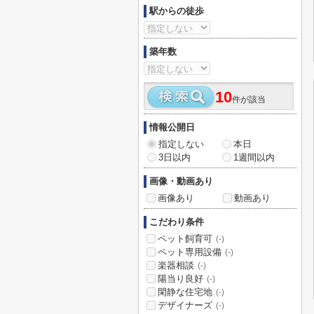
駅からの徒歩
築年数
10
件が該当
情報公開日
指定しない
本日
3日以内
1週間以内
画像・動画あり
画像あり
動画あり
こだわり条件
ペット飼育可
(-)
ペット専用設備
(-)
楽器相談
(-)
陽当り良好
(-)
閑静な住宅地
(-)
デザイナーズ
(-)