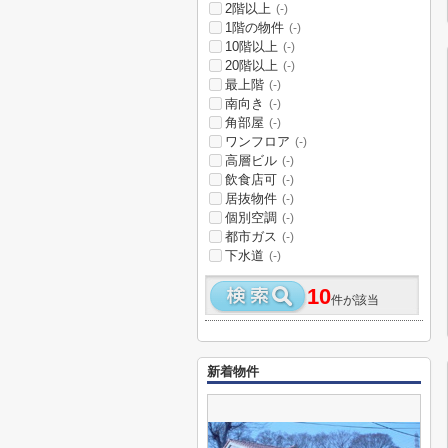
2階以上
(-)
1階の物件
(-)
10階以上
(-)
20階以上
(-)
最上階
(-)
南向き
(-)
角部屋
(-)
ワンフロア
(-)
高層ビル
(-)
飲食店可
(-)
居抜物件
(-)
個別空調
(-)
都市ガス
(-)
下水道
(-)
10
件が該当
新着物件