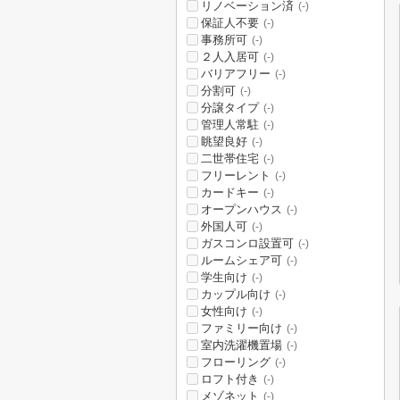
リノベーション済
(-)
保証人不要
(-)
事務所可
(-)
２人入居可
(-)
バリアフリー
(-)
分割可
(-)
分譲タイプ
(-)
管理人常駐
(-)
眺望良好
(-)
二世帯住宅
(-)
フリーレント
(-)
カードキー
(-)
オープンハウス
(-)
外国人可
(-)
ガスコンロ設置可
(-)
ルームシェア可
(-)
学生向け
(-)
カップル向け
(-)
女性向け
(-)
ファミリー向け
(-)
室内洗濯機置場
(-)
フローリング
(-)
ロフト付き
(-)
メゾネット
(-)