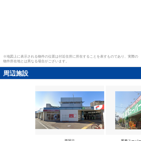
※地図上に表示される物件の位置は付近住所に所在することを表すものであり、実際の
物件所在地とは異なる場合がございます。
周辺施設
西国立
業務スーパー