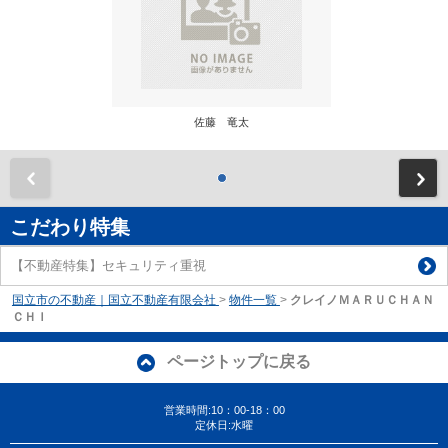
佐藤 竜太
前
こだわり特集
【不動産特集】セキュリティ重視
国立市の不動産｜国立不動産有限会社
>
物件一覧
>
クレイノＭＡＲＵＣＨＡＮ
ＣＨＩ
ページトップに戻る
営業時間:10：00-18：00
定休日:水曜