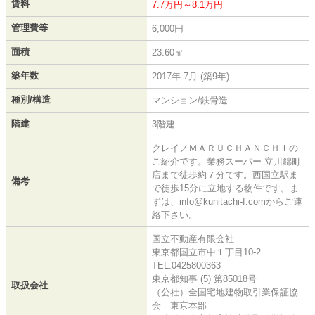
賃料
7.7万円～8.1万円
管理費等
6,000円
面積
23.60㎡
築年数
2017年 7月 (築9年)
種別/構造
マンション/鉄骨造
階建
3階建
クレイノＭＡＲＵＣＨＡＮＣＨＩの
ご紹介です。業務スーパー 立川錦町
店まで徒歩約７分です。西国立駅ま
備考
で徒歩15分に立地する物件です。ま
ずは、info@kunitachi-f.comからご連
絡下さい。
国立不動産有限会社
東京都国立市中１丁目10-2
TEL:0425800363
東京都知事 (5) 第85018号
取扱会社
（公社）全国宅地建物取引業保証協
会 東京本部