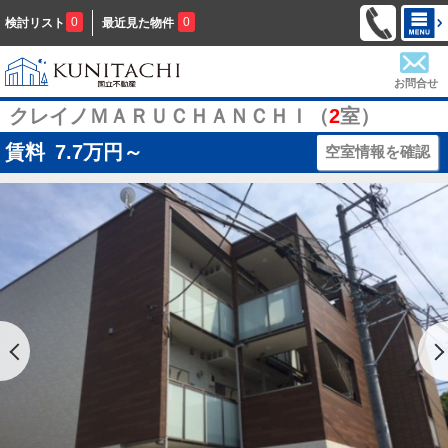
0
0
検討リスト
最近見た物件
お問合せ
クレイノＭＡＲＵＣＨＡＮＣＨＩ（
2
室）
賃料
7.7
万円～
空室情報を確認