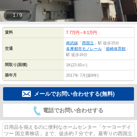
1 / 9
賃料
7.7万円～8.1万円
南武線
「
西国立
」駅 徒歩15分
交通
多摩都市モノレール
「
柴崎体育館
」
駅 徒歩16分
間取り(面積)
1K(23.60㎡)
築年月
2017年 7月(築9年)
メールでお問い合わせする(無料)
電話でお問い合わせする
日用品を揃えるのに便利なホームセンター「ケーヨーデイ
ツー 国立青柳店」まで、徒歩約７分です。最寄りの西国立