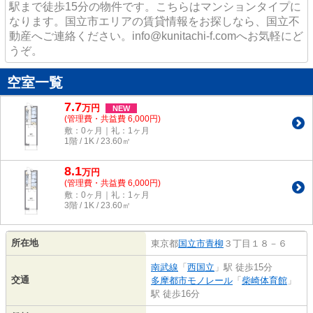
駅まで徒歩15分の物件です。こちらはマンションタイプに
なります。国立市エリアの賃貸情報をお探しなら、国立不
動産へご連絡ください。info@kunitachi-f.comへお気軽にど
うぞ。
空室一覧
7.7
万
円
NEW
(管理費・共益費 6,000円)
敷：0ヶ月｜礼：1ヶ月
1階 / 1K / 23.60㎡
8.1
万
円
(管理費・共益費 6,000円)
敷：0ヶ月｜礼：1ヶ月
3階 / 1K / 23.60㎡
所在地
東京都
国立市
青柳
３丁目１８－６
南武線
「
西国立
」駅 徒歩15分
交通
多摩都市モノレール
「
柴崎体育館
」
駅 徒歩16分