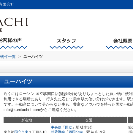
有限会社
物件一覧
>
ユーハイツ
ユーハイツ
近くにはローソン 国立駅南口店(徒歩3分)がありちょっとした買い物に便
利用できる場所にあり、行き先に応じて乗車駅の使い分けができます。駅
です。不動産について分からない事も、豊富なノウハウを持った国立不動
info@kunitachi-f.comからご連絡ください。
所在地
交通
中央線
「
国立
」駅 徒歩3分
築
東京都
国立市
東
１丁目3-10
武蔵野線
「
西国分寺
」駅 徒歩19分
2