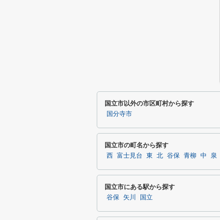
国立市以外の市区町村から探す
国分寺市
国立市の町名から探す
西
富士見台
東
北
谷保
青柳
中
泉
国立市にある駅から探す
谷保
矢川
国立