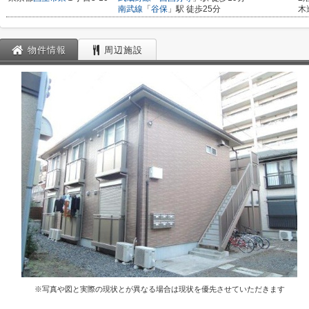
南武線
「
谷保
」駅 徒歩25分
木
物件情報
周辺施設
※写真や図と実際の現状とが異なる場合は現状を優先させていただきます