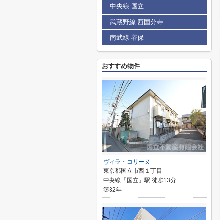
中央線 国立
武蔵野線 西国分寺
南武線 谷保
おすすめ物件
ヴィラ・コリーヌ
東京都国立市西１丁目
中央線「国立」駅 徒歩13分
築32年