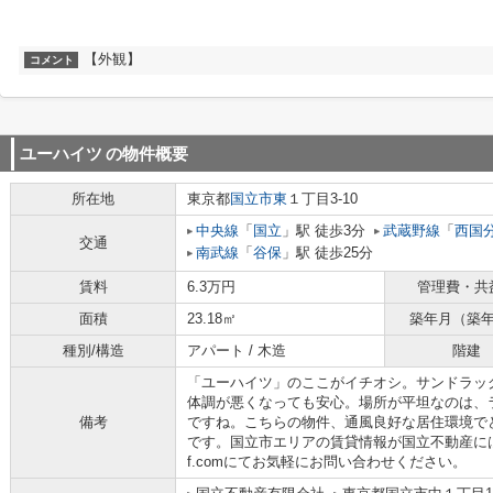
【外観】
コメント
ユーハイツ
の物件概要
所在地
東京都
国立市
東
１丁目3-10
中央線
「
国立
」駅 徒歩3分
武蔵野線
「
西国
交通
南武線
「
谷保
」駅 徒歩25分
賃料
6.3万円
管理費・共
面積
23.18㎡
築年月（築
種別/構造
アパート / 木造
階建
「ユーハイツ」のここがイチオシ。サンドラッ
体調が悪くなっても安心。場所が平坦なのは、
備考
ですね。こちらの物件、通風良好な居住環境で
です。国立市エリアの賃貸情報が国立不動産には豊富に
f.comにてお気軽にお問い合わせください。