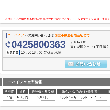
※地図上に表示される物件の位置は付近住所に所在することを表すものであり、実際
ユーハイツ
へのお問い合わせは
国立不動産有限会社まで
0425800363
〒186-0004
東京都国立市中１丁目10-2
10：00-18：00 定休日:水曜
ユーハイツ
の空室情報
所在階
賃料
管理費・共益費
敷金/礼金/保証金/償却/敷引
1階
6.3万円
2,000円
/
/
/
/
1ヶ月
1ヶ月
0ヶ月
-
-