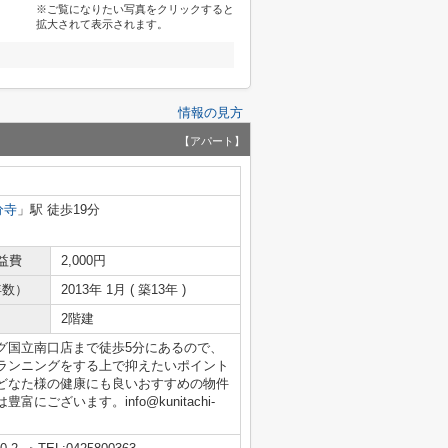
※ご覧になりたい写真をクリックすると
拡大されて表示されます。
情報の見方
【アパート】
分寺
」駅 徒歩19分
益費
2,000円
年数）
2013年 1月 ( 築13年 )
2階建
グ国立南口店まで徒歩5分にあるので、
ランニングをする上で抑えたいポイント
どなた様の健康にも良いおすすめの物件
ございます。info@kunitachi-