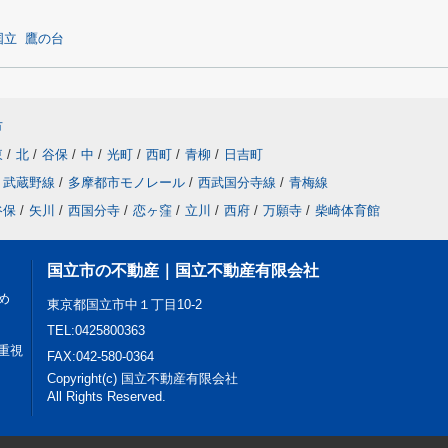
国立
鷹の台
市
東
/
北
/
谷保
/
中
/
光町
/
西町
/
青柳
/
日吉町
武蔵野線
/
多摩都市モノレール
/
西武国分寺線
/
青梅線
谷保
/
矢川
/
西国分寺
/
恋ヶ窪
/
立川
/
西府
/
万願寺
/
柴崎体育館
国立市の不動産｜国立不動産有限会社
め
東京都国立市中１丁目10-2
TEL:0425800363
重視
FAX:042-580-0364
Copyright(c) 国立不動産有限会社
All Rights Reserved.