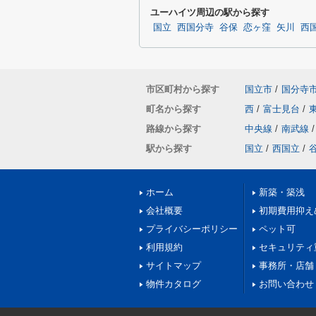
ユーハイツ周辺の駅から探す
国立
西国分寺
谷保
恋ヶ窪
矢川
西
市区町村から探す
国立市
/
国分寺
町名から探す
西
/
富士見台
/
路線から探す
中央線
/
南武線
/
駅から探す
国立
/
西国立
/
ホーム
新築・築浅
会社概要
初期費用抑え
プライバシーポリシー
ペット可
利用規約
セキュリティ
サイトマップ
事務所・店舗
物件カタログ
お問い合わせ