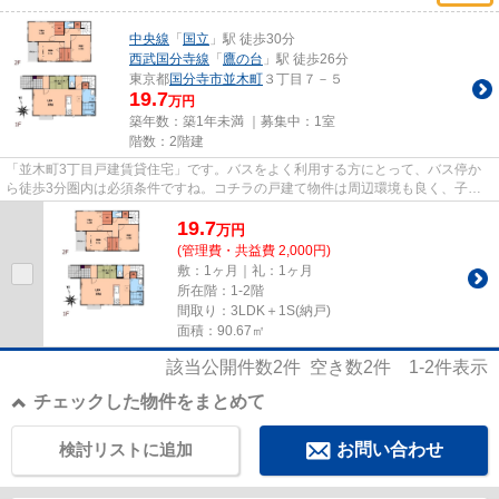
中央線
「
国立
」駅 徒歩30分
西武国分寺線
「
鷹の台
」駅 徒歩26分
東京都
国分寺市
並木町
３丁目７－５
19.7
万円
築年数：築1年未満 ｜募集中：
1室
階数：2階建
「並木町3丁目戸建賃貸住宅」です。バスをよく利用する方にとって、バス停か
ら徒歩3分圏内は必須条件ですね。コチラの戸建て物件は周辺環境も良く、子育
てにもうってつけです。戸建て...
19.7
万
円
(管理費・共益費 2,000円)
敷：1ヶ月｜礼：1ヶ月
所在階：1-2階
間取り：3LDK＋1S(納戸)
面積：90.67㎡
該当公開件数
2
件 空き数
2
件
1-2
件表示
チェックした物件をまとめて
検討リストに追加
お問い合わせ