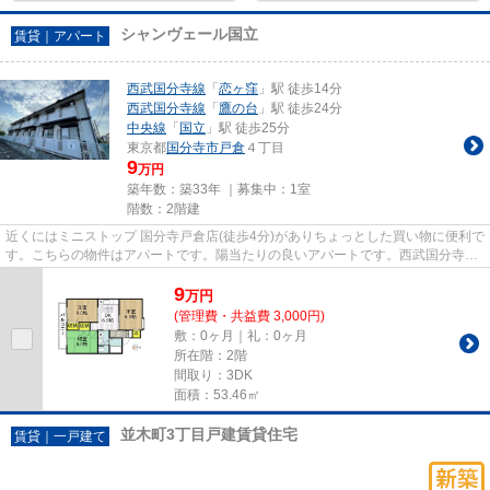
シャンヴェール国立
賃貸｜アパート
西武国分寺線
「
恋ヶ窪
」駅 徒歩14分
西武国分寺線
「
鷹の台
」駅 徒歩24分
中央線
「
国立
」駅 徒歩25分
東京都
国分寺市
戸倉
４丁目
9
万円
築年数：築33年 ｜募集中：
1室
階数：2階建
近くにはミニストップ 国分寺戸倉店(徒歩4分)がありちょっとした買い物に便利で
す。こちらの物件はアパートです。陽当たりの良いアパートです。西武国分寺線
恋ヶ窪近くの物件もござい...
9
万
円
(管理費・共益費 3,000円)
敷：0ヶ月｜礼：0ヶ月
所在階：2階
間取り：3DK
面積：53.46㎡
並木町3丁目戸建賃貸住宅
賃貸｜一戸建て