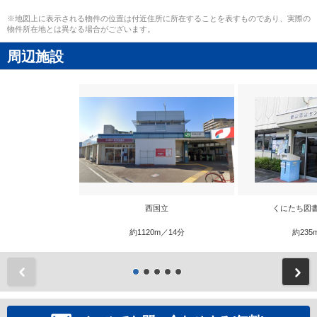
※地図上に表示される物件の位置は付近住所に所在することを表すものであり、実際の
物件所在地とは異なる場合がございます。
周辺施設
西国立
くにたち図
約1120m／14分
約235
前