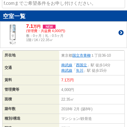
f.comまでご希望条件をお申し付けください。
空室一覧
7.1
万
円
NEW
(管理費・共益費 4,000円)
敷：0ヶ月｜礼：0.5ヶ月
1階 / 1K / 22.35㎡
所在地
東京都
国立市
青柳
１丁目36-10
南武線
「
西国立
」駅 徒歩14分
交通
南武線
「
矢川
」駅 徒歩15分
賃料
7.1万円
管理費等
4,000円
面積
22.35㎡
築年数
2018年 2月 (築8年)
種別/構造
マンション/鉄骨造