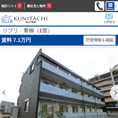
0
0
検討リスト
最近見た物件
お問合せ
リブリ・青柳（
1
室）
賃料
7.1万円
空室情報を確認