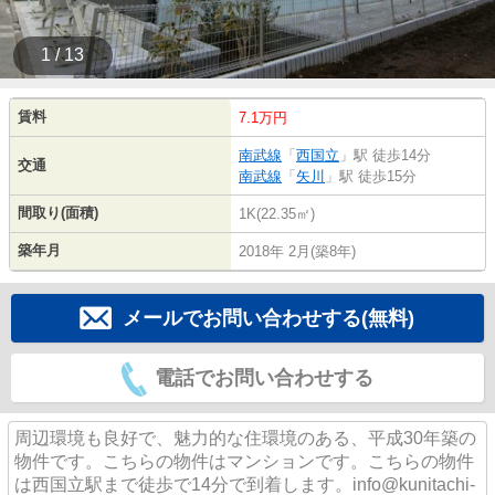
1 / 13
賃料
7.1万円
南武線
「
西国立
」駅 徒歩14分
交通
南武線
「
矢川
」駅 徒歩15分
間取り(面積)
1K(22.35㎡)
築年月
2018年 2月(築8年)
メールでお問い合わせする(無料)
電話でお問い合わせする
周辺環境も良好で、魅力的な住環境のある、平成30年築の
物件です。こちらの物件はマンションです。こちらの物件
は西国立駅まで徒歩で14分で到着します。info@kunitachi-