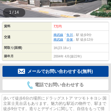
1 / 14
賃料
7万円
南武線
「
矢川
」駅 徒歩9分
交通
南武線
「
谷保
」駅 徒歩12分
間取り(面積)
1K(23.18㎡)
築年月
2004年 4月(築22年)
メールでお問い合わせする(無料)
電話でお問い合わせする
歩いて徒歩6分の場所にドラッグストア マツモトキヨシ 国
立富士見台店もあります。魅力的な駅近の物件で、駅まで
徒歩9分です。造りとデザインに関して、自信をもって情