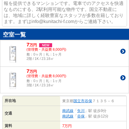
報を提供できるマンションです。電車でのアクセスを快適
なものにする、2駅利用可能な物件です。国立不動産に
は、地域に詳しく経験豊富なスタッフが多数在籍しており
ます。まずはinfo@kunitachi-f.comからご連絡下さい。
空室一覧
7
万
円
NEW
(管理費・共益費 8,000円)
敷：0ヶ月｜礼：1ヶ月
2階 / 1K / 23.18㎡
7
万
円
(管理費・共益費 8,000円)
敷：0ヶ月｜礼：1ヶ月
3階 / 1K / 23.18㎡
所在地
東京都
国立市
谷保
７１３５－６
南武線
「
矢川
」駅 徒歩9分
交通
南武線
「
谷保
」駅 徒歩12分
賃料
7万円