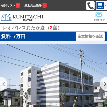
0
0
検討リスト
最近見た物件
お問合せ
レオパレスおたか森（
2
室）
賃料
7
万円
空室情報を確認