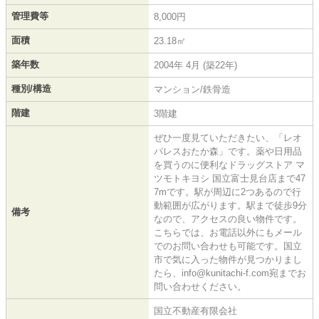
管理費等
8,000円
面積
23.18㎡
築年数
2004年 4月 (築22年)
種別/構造
マンション/鉄骨造
階建
3階建
ぜひ一度見ていただきたい、「レオ
パレスおたか森」です。薬や日用品
を買うのに便利なドラッグストア マ
ツモトキヨシ 国立富士見台店まで47
7mです。駅が周辺に2つあるので行
動範囲が広がります。駅まで徒歩9分
備考
なので、アクセスの良い物件です。
こちらでは、お電話以外にもメール
でのお問い合わせも可能です。国立
市で気に入った物件が見つかりまし
たら、info@kunitachi-f.com宛までお
問い合わせください。
国立不動産有限会社