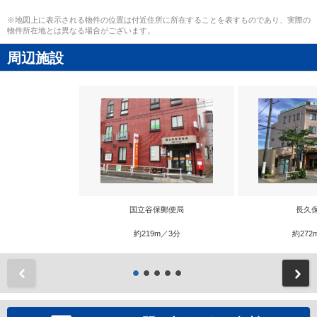
※地図上に表示される物件の位置は付近住所に所在することを表すものであり、実際の
物件所在地とは異なる場合がございます。
周辺施設
国立谷保郵便局
長久
約219m／3分
約272
前