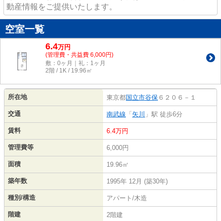
動産情報をご提供いたします。
空室一覧
6.4
万
円
(管理費・共益費 6,000円)
敷：0ヶ月｜礼：1ヶ月
2階 / 1K / 19.96㎡
所在地
東京都
国立市
谷保
６２０６－１
交通
南武線
「
矢川
」駅 徒歩6分
賃料
6.4万円
管理費等
6,000円
面積
19.96㎡
築年数
1995年 12月 (築30年)
種別/構造
アパート/木造
階建
2階建