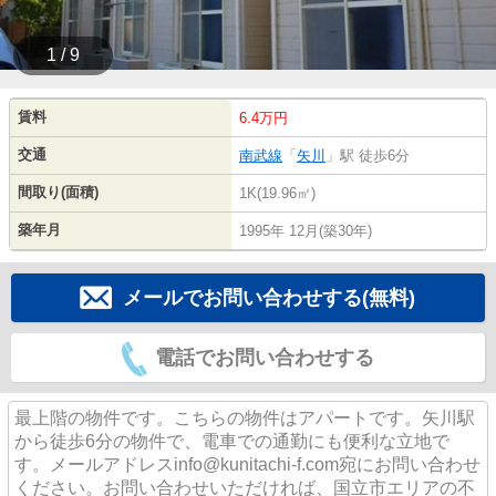
1 / 9
賃料
6.4万円
交通
南武線
「
矢川
」駅 徒歩6分
間取り(面積)
1K(19.96㎡)
築年月
1995年 12月(築30年)
メールでお問い合わせする(無料)
電話でお問い合わせする
最上階の物件です。こちらの物件はアパートです。矢川駅
から徒歩6分の物件で、電車での通勤にも便利な立地で
す。メールアドレスinfo@kunitachi-f.com宛にお問い合わせ
ください。お問い合わせいただければ、国立市エリアの不