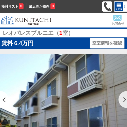
0
0
検討リスト
最近見た物件
お問合せ
レオパレスプルニエ（
1
室）
賃料
6.4万円
空室情報を確認