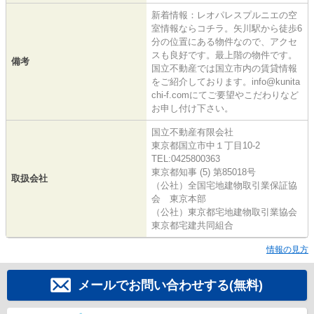
新着情報：レオパレスプルニエの空
室情報ならコチラ。矢川駅から徒歩6
分の位置にある物件なので、アクセ
スも良好です。最上階の物件です。
備考
国立不動産では国立市内の賃貸情報
をご紹介しております。info@kunita
chi-f.comにてご要望やこだわりなど
お申し付け下さい。
国立不動産有限会社
東京都国立市中１丁目10-2
TEL:0425800363
東京都知事 (5) 第85018号
取扱会社
（公社）全国宅地建物取引業保証協
会 東京本部
（公社）東京都宅地建物取引業協会
東京都宅建共同組合
情報の見方
メールでお問い合わせする(無料)