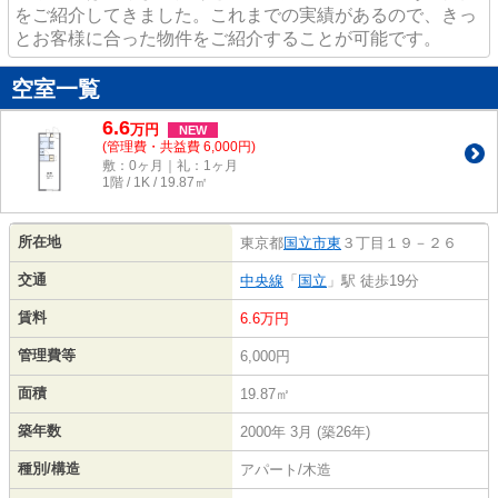
をご紹介してきました。これまでの実績があるので、きっ
とお客様に合った物件をご紹介することが可能です。
空室一覧
6.6
万
円
NEW
(管理費・共益費 6,000円)
敷：0ヶ月｜礼：1ヶ月
1階 / 1K / 19.87㎡
所在地
東京都
国立市
東
３丁目１９－２６
交通
中央線
「
国立
」駅 徒歩19分
賃料
6.6万円
管理費等
6,000円
面積
19.87㎡
築年数
2000年 3月 (築26年)
種別/構造
アパート/木造