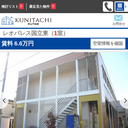
0
0
検討リスト
最近見た物件
お問合せ
レオパレス国立東（
1
室）
賃料
6.6万円
空室情報を確認