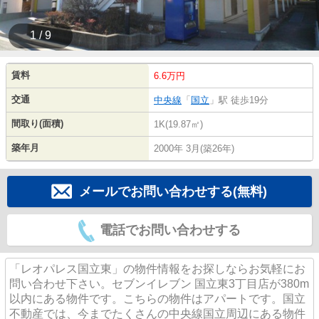
1 / 9
賃料
6.6万円
交通
中央線
「
国立
」駅 徒歩19分
間取り(面積)
1K(19.87㎡)
築年月
2000年 3月(築26年)
メールでお問い合わせする(無料)
電話でお問い合わせする
「レオパレス国立東」の物件情報をお探しならお気軽にお
問い合わせ下さい。セブンイレブン 国立東3丁目店が380m
以内にある物件です。こちらの物件はアパートです。国立
不動産では、今までたくさんの中央線国立周辺にある物件