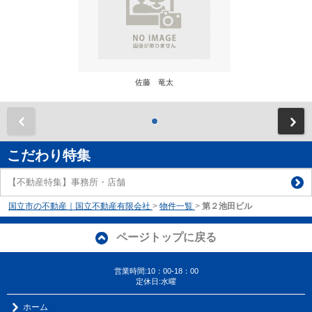
佐藤 竜太
前
こだわり特集
【不動産特集】事務所・店舗
国立市の不動産｜国立不動産有限会社
>
物件一覧
>
第２池田ビル
ページトップに戻る
営業時間:10：00-18：00
定休日:水曜
ホーム