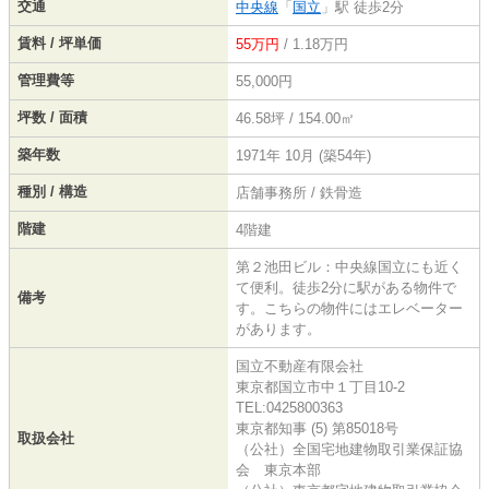
交通
中央線
「
国立
」駅 徒歩2分
賃料 / 坪単価
55万円
/ 1.18万円
管理費等
55,000円
坪数 / 面積
46.58坪 / 154.00㎡
築年数
1971年 10月 (築54年)
種別 / 構造
店舗事務所 / 鉄骨造
階建
4階建
第２池田ビル：中央線国立にも近く
て便利。徒歩2分に駅がある物件で
備考
す。こちらの物件にはエレベーター
があります。
国立不動産有限会社
東京都国立市中１丁目10-2
TEL:0425800363
東京都知事 (5) 第85018号
取扱会社
（公社）全国宅地建物取引業保証協
会 東京本部