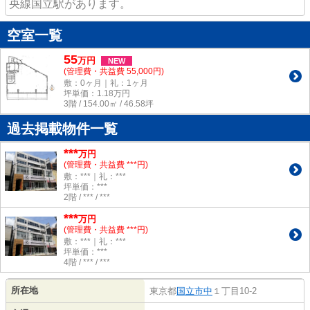
央線国立駅があります。
空室一覧
55
万
円
NEW
(管理費・共益費 55,000円)
敷：0ヶ月｜礼：1ヶ月
坪単価：
1.18
万円
3階 / 154.00㎡ / 46.58坪
過去掲載物件一覧
***
万円
(管理費・共益費 ***円)
敷：***｜礼：***
坪単価：***
2階 / *** / ***
***
万円
(管理費・共益費 ***円)
敷：***｜礼：***
坪単価：***
4階 / *** / ***
所在地
東京都
国立市
中
１丁目10-2