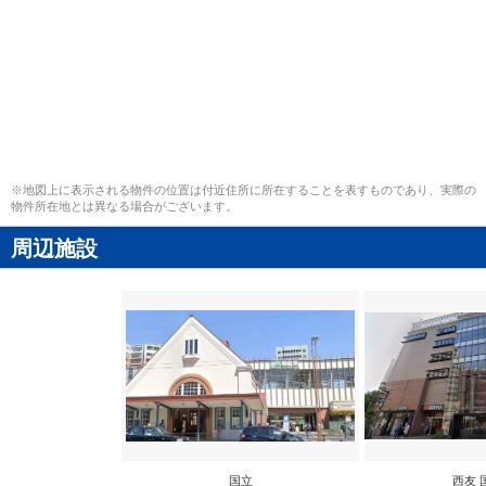
※地図上に表示される物件の位置は付近住所に所在することを表すものであり、実際の
物件所在地とは異なる場合がございます。
周辺施設
国立
西友 