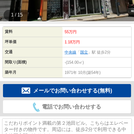
1 / 15
賃料
55万円
坪単価
1.18万円
交通
中央線
「
国立
」駅 徒歩2分
間取り(面積)
-(154.00㎡)
築年月
1971年 10月(築54年)
メールでお問い合わせする(無料)
電話でお問い合わせする
こだわりポイント満載の第２池田ビル。こちらはエレベー
ター付きの物件です。周辺には、徒歩2分で利用できる中