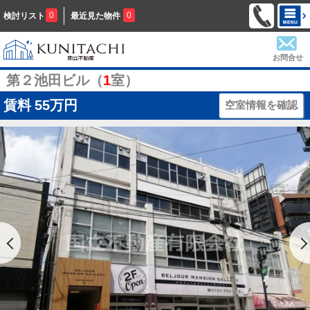
0
0
検討リスト
最近見た物件
お問合せ
第２池田ビル（
1
室）
賃料
55万円
空室情報を確認