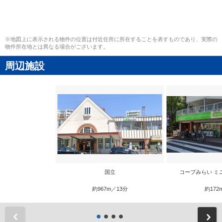
※地図上に表示される物件の位置は付近住所に所在することを表すものであり、実際の
物件所在地とは異なる場合がございます。
周辺施設
国立
コープみらい ミ
約967m／13分
約172
前