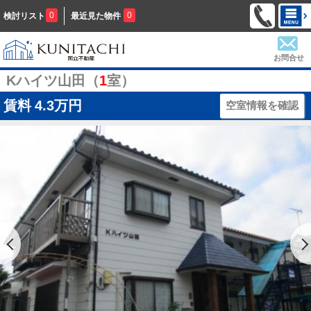
0
0
検討リスト
最近見た物件
お問合せ
Kハイツ山田（
1
室）
賃料
4.3万円
空室情報を確認