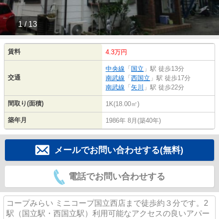
1 / 13
賃料
4.3万円
中央線
「
国立
」駅 徒歩13分
交通
南武線
「
西国立
」駅 徒歩17分
南武線
「
矢川
」駅 徒歩22分
間取り(面積)
1K(18.00㎡)
築年月
1986年 8月(築40年)
メールでお問い合わせする(無料)
電話でお問い合わせする
コープみらい ミニコープ国立西店まで徒歩約３分です。2
駅（国立駅・西国立駅）利用可能なアクセスの良いアパー