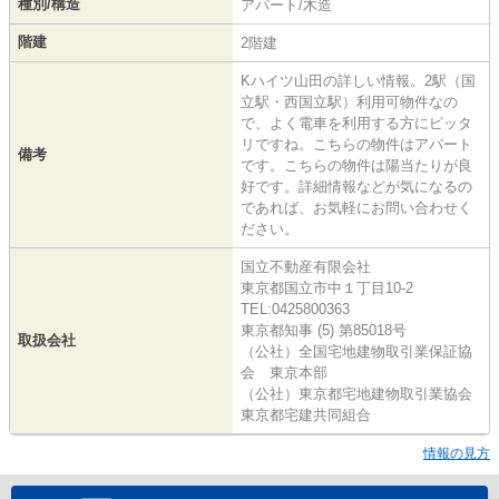
種別/構造
アパート/木造
階建
2階建
Kハイツ山田の詳しい情報。2駅（国
立駅・西国立駅）利用可物件なの
で、よく電車を利用する方にピッタ
リですね。こちらの物件はアパート
備考
です。こちらの物件は陽当たりが良
好です。詳細情報などが気になるの
であれば、お気軽にお問い合わせく
ださい。
国立不動産有限会社
東京都国立市中１丁目10-2
TEL:0425800363
東京都知事 (5) 第85018号
取扱会社
（公社）全国宅地建物取引業保証協
会 東京本部
（公社）東京都宅地建物取引業協会
東京都宅建共同組合
情報の見方