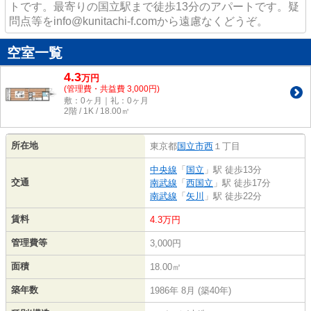
トです。最寄りの国立駅まで徒歩13分のアパートです。疑
問点等をinfo@kunitachi-f.comから遠慮なくどうぞ。
空室一覧
4.3
万
円
(管理費・共益費 3,000円)
敷：0ヶ月｜礼：0ヶ月
2階 / 1K / 18.00㎡
所在地
東京都
国立市
西
１丁目
中央線
「
国立
」駅 徒歩13分
交通
南武線
「
西国立
」駅 徒歩17分
南武線
「
矢川
」駅 徒歩22分
賃料
4.3万円
管理費等
3,000円
面積
18.00㎡
築年数
1986年 8月 (築40年)