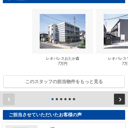
レオパレスおたか森
レオパレス
7万円
7
このスタッフの担当物件をもっと見る
前
ご担当させていただいたお客様の声