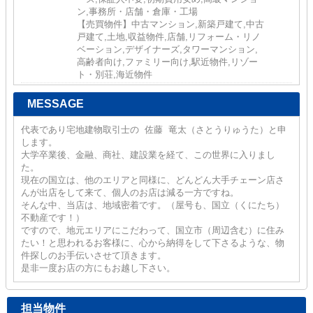
ン,事務所・店舗・倉庫・工場
【売買物件】中古マンション,新築戸建て,中古
戸建て,土地,収益物件,店舗,リフォーム・リノ
ベーション,デザイナーズ,タワーマンション,
高齢者向け,ファミリー向け,駅近物件,リゾー
ト・別荘,海近物件
MESSAGE
代表であり宅地建物取引士の 佐藤 竜太（さとうりゅうた）と申
します。
大学卒業後、金融、商社、建設業を経て、この世界に入りまし
た。
現在の国立は、他のエリアと同様に、どんどん大手チェーン店さ
んが出店をして来て、個人のお店は減る一方ですね。
そんな中、当店は、地域密着です。（屋号も、国立（くにたち）
不動産です！）
ですので、地元エリアにこだわって、国立市（周辺含む）に住み
たい！と思われるお客様に、心から納得をして下さるような、物
件探しのお手伝いさせて頂きます。
是非一度お店の方にもお越し下さい。
担当物件