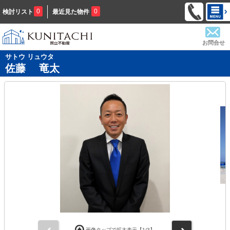
0
0
検討リスト
最近見た物件
お問合せ
サトウ リュウタ
佐藤 竜太
前
次
画像タップで拡大表示【
1
/3】