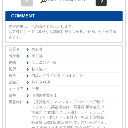
COMMENT
物件の事は、包み隠さずお伝えします。
お客様にとって【幸せなお部屋】が見つかるお手伝いをさせて頂
きます。
部署名
代表者
出身地
東京都
趣味
ランニング 海
長所
粘り強い
短所
何故かドライに見られます。汗
誕生日
1973年06月
キャリア
20年
資格
宅地建物取引士
得意物件
【賃貸物件】マンション,アパート,一戸建て,
メゾネット,高齢者向け・高専賃,単身者向け,
学生向け,女性向け,二人暮し・ルームシェア,
ファミリー向け,ペット対応・相談,分譲賃貸,
特優賃,UR賃貸,駅近物件,マンスリー,デザイナ
ーズ,保証人不要,初期費用安め,高級マンショ