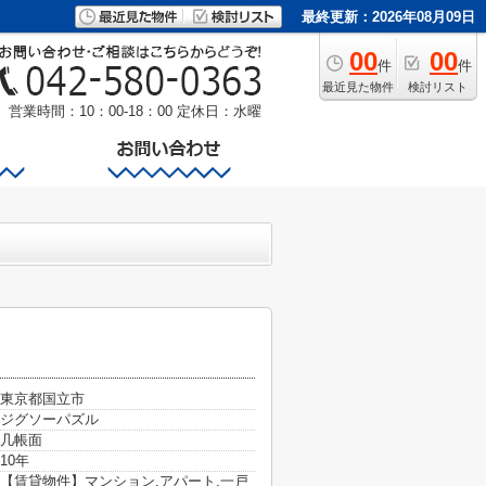
最終更新：2026年08月09日
00
00
件
件
最近見た物件
検討リスト
営業時間：10：00-18：00
定休日：水曜
ズ
水
東京都国立市
ジグソーパズル
几帳面
10年
【賃貸物件】マンション,アパート,一戸