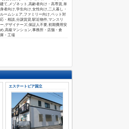
建て,メゾネット,高齢者向け・高専賃,単
身者向け,学生向け,女性向け,二人暮し・
ルームシェア,ファミリー向け,ペット対
応・相談,分譲賃貸,駅近物件,マンスリ
ー,デザイナーズ,保証人不要,初期費用安
め,高級マンション,事務所・店舗・倉
庫・工場
エステートピア国立