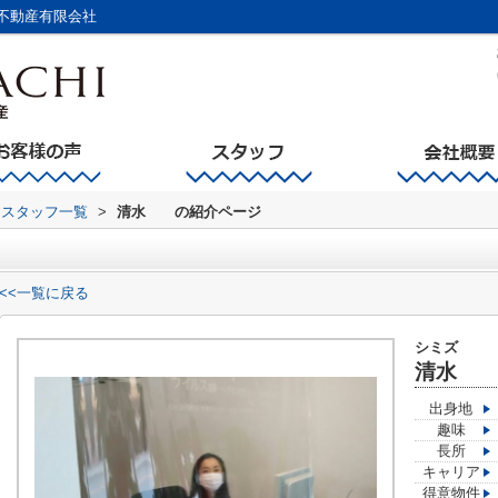
不動産有限会社
スタッフ一覧
>
清水 の紹介ページ
<<一覧に戻る
シミ
清
出身地
趣味
長所
キャリア
得意物件