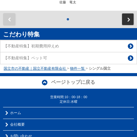
佐藤 竜太
前
こだわり特集
【不動産特集】初期費用抑えめ
【不動産特集】ペット可
国立市の不動産｜国立不動産有限会社
>
物件一覧
>
シングル国立
ページトップに戻る
営業時間:10：00-18：00
定休日:水曜
ホーム
会社概要
お問い合わせ