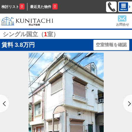
0
0
検討リスト
最近見た物件
お問合せ
シングル国立（
1
室）
賃料
3.8万円
空室情報を確認