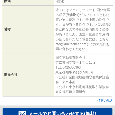
階建
2階建
近くにはファミリーマート 国分寺高
木町店(徒歩5分)がありちょっとした
買い物に便利です。最上階の物件で
す。日が当たる物件です。バス徒歩3
備考
分以内なので移動に長時間歩く必要
がありません。国立不動産までお問
い合わせいただく場合には、こちらi
nfo@kunitachi-f.comまでお気軽にお
問い合わせください。
国立不動産有限会社
東京都国立市中１丁目10-2
TEL:0425800363
東京都知事 (5) 第85018号
取扱会社
（公社）全国宅地建物取引業保証協
会 東京本部
（公社）東京都宅地建物取引業協会
東京都宅建共同組合
情報の見方
メールでお問い合わせする(無料)