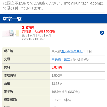
に国立不動産までご連絡ください。info@kunitachi-f.comに
て受け付けております。
空室一覧
3.8
万
円
(管理費・共益費 1,500円)
敷：1ヶ月｜礼：1ヶ月
2階 / 1R / 13.38㎡
所在地
東京都
国分寺市
高木町
１丁目
交通
中央線
「
国立
」駅 徒歩20分
賃料
3.8万円
管理費等
1,500円
面積
13.38㎡
築年数
1987年 6月 (築39年)
種別/構造
アパート/木造