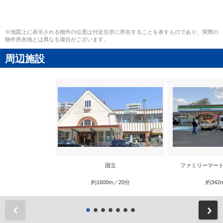
※地図上に表示される物件の位置は付近住所に所在することを表すものであり、実際の
物件所在地とは異なる場合がございます。
周辺施設
国立
ファミリーマート
約1600m／20分
約342
前