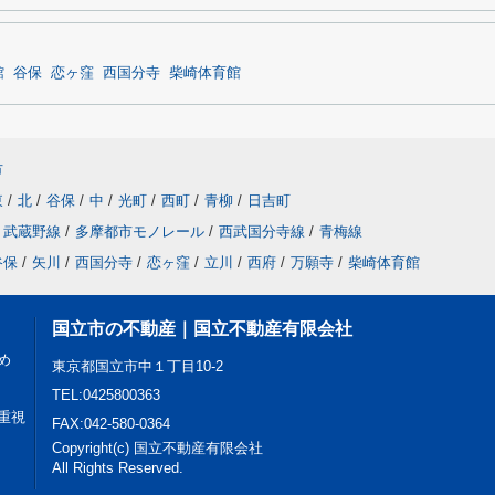
館
谷保
恋ヶ窪
西国分寺
柴崎体育館
市
東
/
北
/
谷保
/
中
/
光町
/
西町
/
青柳
/
日吉町
武蔵野線
/
多摩都市モノレール
/
西武国分寺線
/
青梅線
谷保
/
矢川
/
西国分寺
/
恋ヶ窪
/
立川
/
西府
/
万願寺
/
柴崎体育館
国立市の不動産｜国立不動産有限会社
め
東京都国立市中１丁目10-2
TEL:0425800363
重視
FAX:042-580-0364
Copyright(c) 国立不動産有限会社
All Rights Reserved.