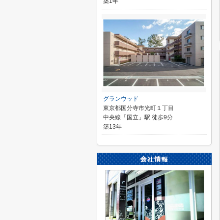
築1年
グランウッド
東京都国分寺市光町１丁目
中央線「国立」駅 徒歩9分
築13年