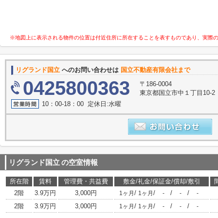
※地図上に表示される物件の位置は付近住所に所在することを表すものであり、実際
リグランド国立
へのお問い合わせは
国立不動産有限会社まで
0425800363
〒186-0004
東京都国立市中１丁目10-2
10：00-18：00 定休日:水曜
リグランド国立
の空室情報
所在階
賃料
管理費・共益費
敷金/礼金/保証金/償却/敷引
2階
3.9万円
3,000円
/
/
/
/
1ヶ月
1ヶ月
-
-
-
2階
3.9万円
3,000円
/
/
/
/
1ヶ月
1ヶ月
-
-
-