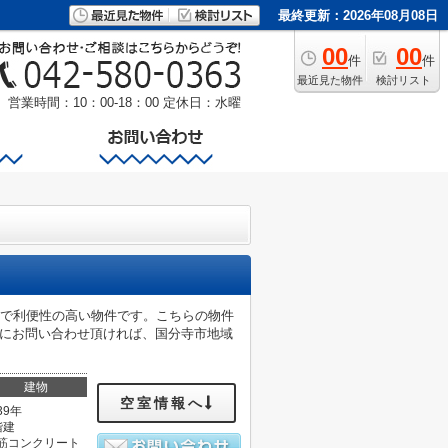
最終更新：2026年08月08日
00
00
件
件
最近見た物件
検討リスト
営業時間：10：00-18：00
定休日：水曜
能で利便性の高い物件です。こちらの物件
com宛にお問い合わせ頂ければ、国分寺市地域
建物
空室情報へ
39年
階建
筋コンクリート