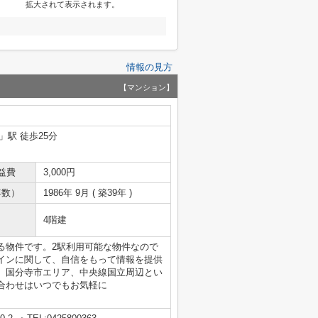
拡大されて表示されます。
情報の見方
【マンション】
」駅 徒歩25分
益費
3,000円
年数）
1986年 9月 ( 築39年 )
4階建
る物件です。2駅利用可能な物件なので
インに関して、自信をもって情報を提供
、国分寺市エリア、中央線国立周辺とい
合わせはいつでもお気軽に