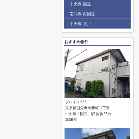
中央線 国立
南武線 西国立
中央線 立川
おすすめ物件
プレイス325
東京都国分寺市新町３丁目
中央線「国立」駅 徒歩25分
築39年