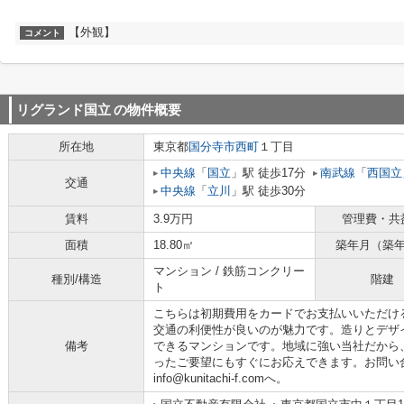
【外観】
コメント
リグランド国立
の物件概要
所在地
東京都
国分寺市
西町
１丁目
中央線
「
国立
」駅 徒歩17分
南武線
「
西国立
交通
中央線
「
立川
」駅 徒歩30分
賃料
3.9万円
管理費・共
面積
18.80㎡
築年月（築
マンション / 鉄筋コンクリー
種別/構造
階建
ト
こちらは初期費用をカードでお支払いいただけ
交通の利便性が良いのが魅力です。造りとデザ
備考
できるマンションです。地域に強い当社だから
ったご要望にもすぐにお応えできます。お問い
info@kunitachi-f.comへ。