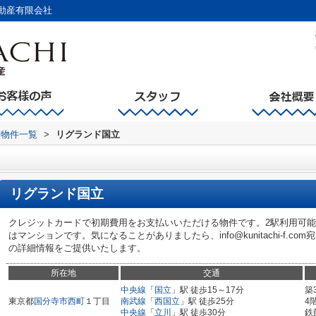
動産有限会社
物件一覧
>
リグランド国立
リグランド国立
クレジットカードで初期費用をお支払いいただける物件です。2駅利用可
はマンションです。気になることがありましたら、info@kunitachi-f.
の詳細情報をご提供いたします。
所在地
交通
中央線
「
国立
」駅 徒歩15～17分
築
東京都
国分寺市
西町
１丁目
南武線
「
西国立
」駅 徒歩25分
4
中央線
「
立川
」駅 徒歩30分
鉄