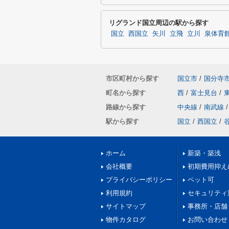
リグランド国立周辺の駅から探す
国立
西国立
矢川
立飛
立川
泉体育
市区町村から探す
国立市
/
国分寺
町名から探す
西
/
富士見台
/
路線から探す
中央線
/
南武線
/
駅から探す
国立
/
西国立
/
ホーム
新築・築浅
会社概要
初期費用抑え
プライバシーポリシー
ペット可
利用規約
セキュリティ
サイトマップ
事務所・店舗
物件カタログ
お問い合わせ