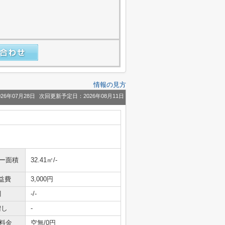
情報の見方
26年07月28日
次回更新予定日：2026年08月11日
ニー面積
32.41㎡/-
益費
3,000円
引
-/-
増し
-
料金
空無/0円