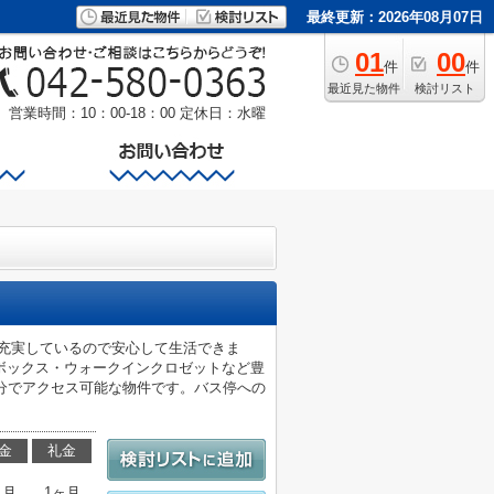
最終更新：2026年08月07日
01
00
件
件
最近見た物件
検討リスト
営業時間：10：00-18：00
定休日：水曜
充実しているので安心して生活できま
ボックス・ウォークインクロゼットなど豊
分でアクセス可能な物件です。バス停への
金
礼金
ヶ月
1ヶ月