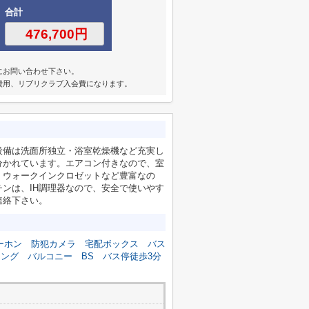
合計
にお問い合わせ下さい。
定費用、リブリクラブ入会費になります。
設備は洗面所独立・浴室乾燥機など充実し
分かれています。エアコン付きなので、室
・ウォークインクロゼットなど豊富なの
ンは、IH調理器なので、安全で使いやす
連絡下さい。
ーホン
防犯カメラ
宅配ボックス
バス
リング
バルコニー
BS
バス停徒歩3分