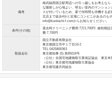
南武線西国立駅周辺への引っ越しをお考えなら
な陽射しが心地よい、明るい室内のマンション
備考
スが付いているため、家で何時間も待機する必
北店まで徒歩4分と近場にコンビニがあるのも
info@kunitachi-f.comからお知らせください。
退去時クリーニング費用:7万3,700円 鍵初期設
条件(その他)
費:7,700円
国立不動産有限会社
東京都国立市中１丁目10-2
TEL:0425800363
取扱会社
東京都知事 (5) 第85018号
（公社）全国宅地建物取引業保証協会 東京本
（公社）東京都宅地建物取引業協会
東京都宅建共同組合