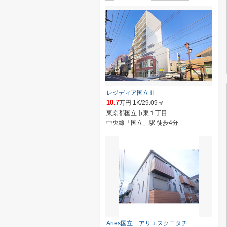
レジディア国立Ⅱ
10.7
万円 1K/29.09㎡
東京都国立市東１丁目
中央線「国立」駅 徒歩4分
Aries国立 アリエスクニタチ