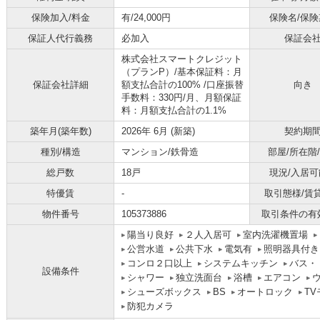
保険加入/料金
有/24,000円
保険名/保険
保証人代行義務
必加入
保証会
株式会社スマートクレジット
（プランP）/基本保証料：月
保証会社詳細
額支払合計の100% /口座振替
向き
手数料：330円/月、月額保証
料：月額支払合計の1.1%
築年月(築年数)
2026年 6月 (新築)
契約期
種別/構造
マンション/鉄骨造
部屋/所在階
総戸数
18戸
現況/入居可
特優賃
-
取引態様/賃
物件番号
105373886
取引条件の有
陽当り良好
２人入居可
室内洗濯機置場
公営水道
公共下水
電気有
照明器具付き
コンロ２口以上
システムキッチン
バス・
設備条件
シャワー
独立洗面台
浴槽
エアコン
シューズボックス
BS
オートロック
T
防犯カメラ