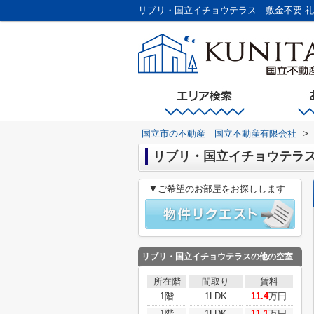
国立市の不動産｜国立不動産有限会社
>
リブリ・国立イチョウテラ
▼ご希望のお部屋をお探しします
リブリ・国立イチョウテラス
の他の空室
所在階
間取り
賃料
1階
1LDK
11.4
万円
1階
1LDK
11.1
万円