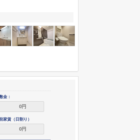
敷金：
前家賃（日割り）