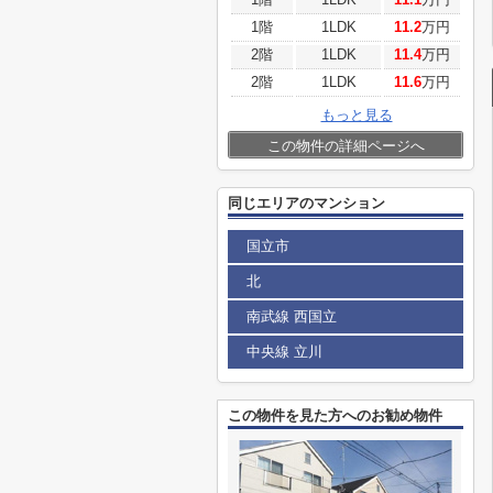
1階
1LDK
11.2
万円
2階
1LDK
11.4
万円
2階
1LDK
11.6
万円
もっと見る
この物件の詳細ページへ
同じエリアのマンション
国立市
北
南武線 西国立
中央線 立川
この物件を見た方へのお勧め物件