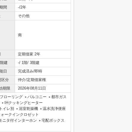
期間
-/2年
社
その他
南
間
定期借家 2年
/階建
-/ 1階/ 3階建
能日
完成済み/即時
貸区分
仲介/定期借家権
効期限
2026年08月11日
フローリング
バルコニー
都市ガス
IHクッキングヒーター
トイレ別
浴室乾燥機
温水洗浄便座
ウォークインクロゼット
Vモニタ付インターホン
宅配ボックス