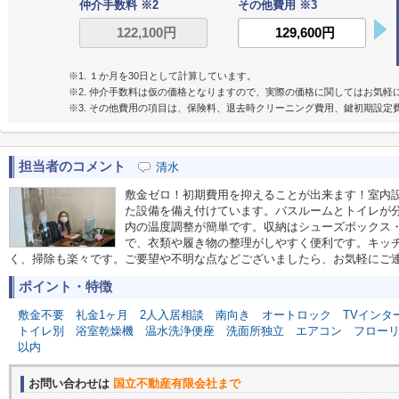
仲介手数料 ※2
その他費用 ※3
※1. １か月を30日として計算しています。
※2. 仲介手数料は仮の価格となりますので、実際の価格に関してはお気軽
※3. その他費用の項目は、保険料、退去時クリーニング費用、鍵初期設
担当者のコメント
清水
敷金ゼロ！初期費用を抑えることが出来ます！室内
た設備を備え付けています。バスルームとトイレが
内の温度調整が簡単です。収納はシューズボックス
で、衣類や履き物の整理がしやすく便利です。キッチ
く、掃除も楽々です。ご要望や不明な点などございましたら、お気軽にご
ポイント・特徴
敷金不要
礼金1ヶ月
2人入居相談
南向き
オートロック
TVインタ
トイレ別
浴室乾燥機
温水洗浄便座
洗面所独立
エアコン
フロー
以内
お問い合わせは
国立不動産有限会社まで