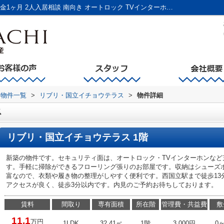
リブリ・国立イチョウテラス｜敷金不要 礼金1ヶ月 2人入居相談 南向き オートロック TVインターホン 防犯カメラ 宅配ボックス バストイレ別 浴室乾燥機 温水洗浄便座 洗面所独立 エアコン フローリング バルコニー BS バス停徒歩3分以内｜国立市の不動産｜国立不動産有限会社
物件一覧
>
リブリ・国立イチョウテラス
>
物件詳細
ス
リブリ・国立イチョウテラス 1階
新築の物件です。セキュリティ面は、オートロック・TVインターホンなど
す。手軽に掃除ができるフローリング張りのお部屋です。収納はシューズ
富なので、衣類や履き物の整理がしやすく便利です。西国立駅まで徒歩13
アクセスが良く、徒歩3分以内です。内見のご予約お待ちしております。
賃料
間取り
専有面積
所在階
管理費・共益費
敷
11.1
万円
1LDK
32.41㎡
1階
3,000円
0