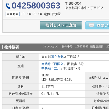
0425800363
〒186-0004
東京都国立市中１丁目10-2
10：00-18：00 定休日:水曜
【マンション】
物件番号：105373886
情報更新日：20
物件概要
所在地
東京都
国立市
北
３丁目37-2
南武線
「
西国立
」駅 徒歩13分
交通
中央線
「
立川
」駅 徒歩17分
1LDK
間取り/詳細
面積/バルコ
LDK 8.0帖
/
洋室 4.2帖
賃料
11.1万円
管理費・共
敷金/礼金/保証金
0ヶ月/1ヶ月/-
償却/敷
更新料
-
敷金積み
権利金/雑費
-/-
駐車場/月額