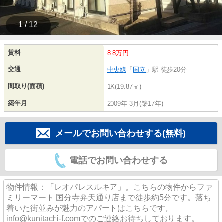
1 / 12
賃料
8.8万円
交通
中央線
「
国立
」駅 徒歩20分
間取り(面積)
1K(19.87㎡)
築年月
2009年 3月(築17年)
メールでお問い合わせする(無料)
電話でお問い合わせする
物件情報：「レオパレスルキア」。こちらの物件からファ
ミリーマート 国分寺弁天通り店まで徒歩約5分です。落ち
着いた街並みが魅力のアパートはこちらです。
info@kunitachi-f.comでのご連絡お待ちしております。