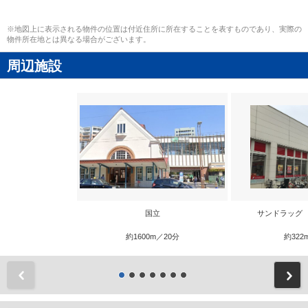
※地図上に表示される物件の位置は付近住所に所在することを表すものであり、実際の
物件所在地とは異なる場合がございます。
周辺施設
国立
サンドラッグ
約1600m／20分
約322
前