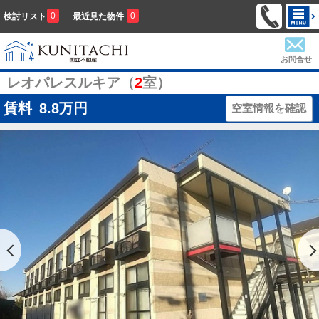
0
0
検討リスト
最近見た物件
お問合せ
レオパレスルキア（
2
室）
賃料
8.8
万円
空室情報を確認