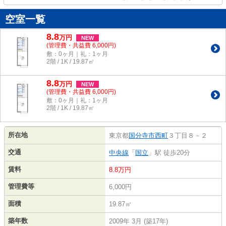
空室一覧
8.8
万
円
NEW
(管理費・共益費 6,000円)
敷：0ヶ月｜礼：1ヶ月
2階 / 1K / 19.87㎡
8.8
万
円
NEW
(管理費・共益費 6,000円)
敷：0ヶ月｜礼：1ヶ月
2階 / 1K / 19.87㎡
所在地
東京都
国分寺市
西町
３丁目８－２
交通
中央線
「
国立
」駅 徒歩20分
賃料
8.8万円
管理費等
6,000円
面積
19.87㎡
築年数
2009年 3月 (築17年)