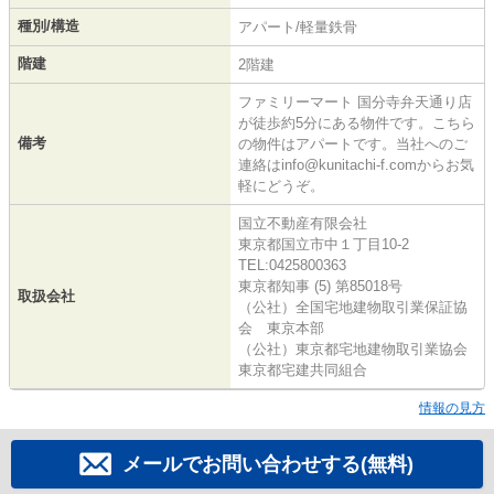
種別/構造
アパート/軽量鉄骨
階建
2階建
ファミリーマート 国分寺弁天通り店
が徒歩約5分にある物件です。こちら
備考
の物件はアパートです。当社へのご
連絡はinfo@kunitachi-f.comからお気
軽にどうぞ。
国立不動産有限会社
東京都国立市中１丁目10-2
TEL:0425800363
東京都知事 (5) 第85018号
取扱会社
（公社）全国宅地建物取引業保証協
会 東京本部
（公社）東京都宅地建物取引業協会
東京都宅建共同組合
情報の見方
メールでお問い合わせする(無料)