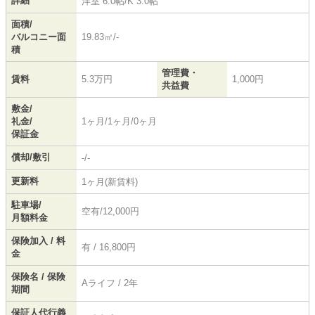
詳細
洋室 6.0帖
/
K 3.0帖
面積/
バルコニー面
19.83㎡/-
積
管理費・
賃料
5.3万円
1,000円
共益費
敷金/
礼金/
1ヶ月/1ヶ月/0ヶ月
保証金
償却/敷引
-/-
更新料
1ヶ月(新賃料)
駐車場/
空有/12,000円
月額料金
保険加入 / 料
有 / 16,800円
金
保険名 / 保険
Aライフ / 2年
期間
保証人代行義