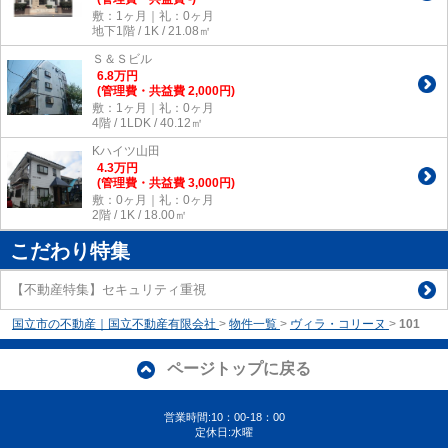
敷：1ヶ月｜礼：0ヶ月
地下1階 / 1K / 21.08㎡
Ｓ＆Ｓビル
6.8
万
円
(管理費・共益費 2,000円)
敷：1ヶ月｜礼：0ヶ月
4階 / 1LDK / 40.12㎡
Kハイツ山田
4.3
万
円
(管理費・共益費 3,000円)
敷：0ヶ月｜礼：0ヶ月
2階 / 1K / 18.00㎡
こだわり特集
【不動産特集】セキュリティ重視
国立市の不動産｜国立不動産有限会社
>
物件一覧
>
ヴィラ・コリーヌ
>
101
ページトップに戻る
営業時間:10：00-18：00
定休日:水曜