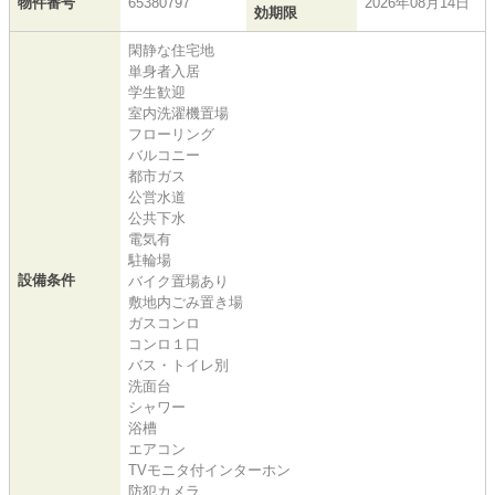
物件番号
65380797
2026年08月14日
効期限
閑静な住宅地
単身者入居
学生歓迎
室内洗濯機置場
フローリング
バルコニー
都市ガス
公営水道
公共下水
電気有
駐輪場
設備条件
バイク置場あり
敷地内ごみ置き場
ガスコンロ
コンロ１口
バス・トイレ別
洗面台
シャワー
浴槽
エアコン
TVモニタ付インターホン
防犯カメラ