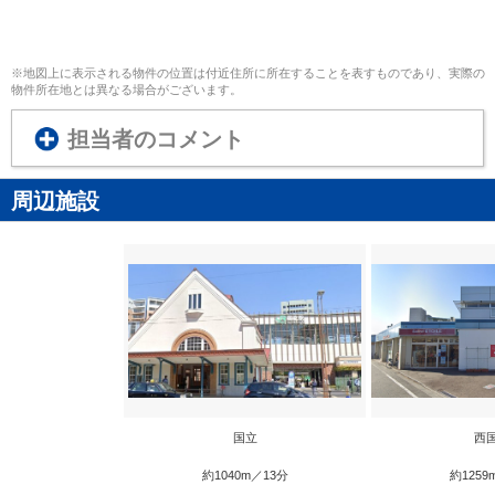
※地図上に表示される物件の位置は付近住所に所在することを表すものであり、実際の
物件所在地とは異なる場合がございます。
担当者のコメント
周辺施設
国立
西
約1040m／13分
約1259