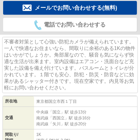
メールでお問い合わせする(無料)
電話でお問い合わせする
不審者対策として心強い防犯カメラが備えられています。
一人で快適なお住まいなら、間取りに余裕のある1Kの物件
はいかがでしょうか。角部屋なので、騒音も気にならず快
適な生活が出来ます。室内設備はエアコン・洗面台など充
実した設備を備え付けています。バスルームとトイレが分
かれています。１階でも安心、防犯・防災・防音などに効
果があるシャッター付きです。現在空家です。内見等お気
軽にお問い合わせください。
所在地
東京都
国立市
西
１丁目
中央線
「
国立
」駅 徒歩13分
交通
南武線
「
西国立
」駅 徒歩16分
南武線
「
矢川
」駅 徒歩20分
間取り/
1K