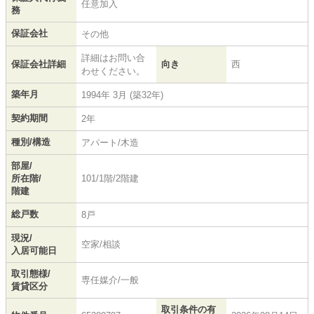
任意加入
務
保証会社
その他
詳細はお問い合
保証会社詳細
向き
西
わせください。
築年月
1994年 3月 (築32年)
契約期間
2年
種別/構造
アパート/木造
部屋/
所在階/
101/1階/2階建
階建
総戸数
8戸
現況/
空家/相談
入居可能日
取引態様/
専任媒介/一般
賃貸区分
取引条件の有