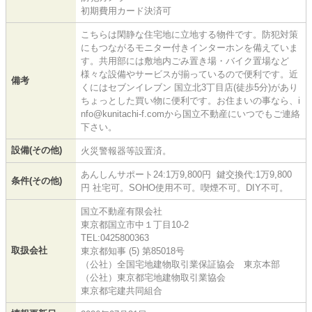
初期費用カード決済可
こちらは閑静な住宅地に立地する物件です。防犯対策
にもつながるモニター付きインターホンを備えていま
す。共用部には敷地内ごみ置き場・バイク置場など
様々な設備やサービスが揃っているので便利です。近
備考
くにはセブンイレブン 国立北3丁目店(徒歩5分)があり
ちょっとした買い物に便利です。お住まいの事なら、i
nfo@kunitachi-f.comから国立不動産にいつでもご連絡
下さい。
設備(その他)
火災警報器等設置済。
あんしんサポート24:1万9,800円 鍵交換代:1万9,800
条件(その他)
円 社宅可。SOHO使用不可。喫煙不可。DIY不可。
国立不動産有限会社
東京都国立市中１丁目10-2
TEL:0425800363
取扱会社
東京都知事 (5) 第85018号
（公社）全国宅地建物取引業保証協会 東京本部
（公社）東京都宅地建物取引業協会
東京都宅建共同組合