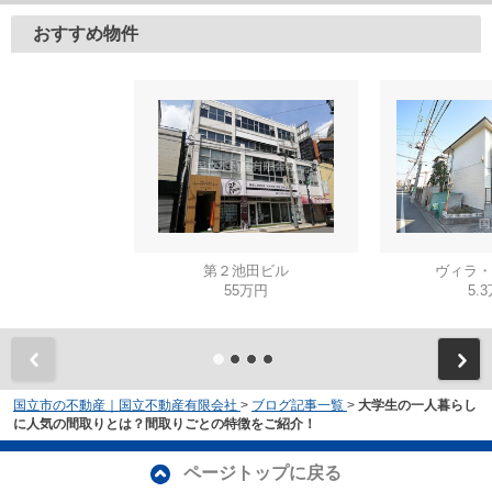
おすすめ物件
第２池田ビル
ヴィラ・
55万円
5.
国立市の不動産｜国立不動産有限会社
>
ブログ記事一覧
>
大学生の一人暮らし
に人気の間取りとは？間取りごとの特徴をご紹介！
ページトップに戻る