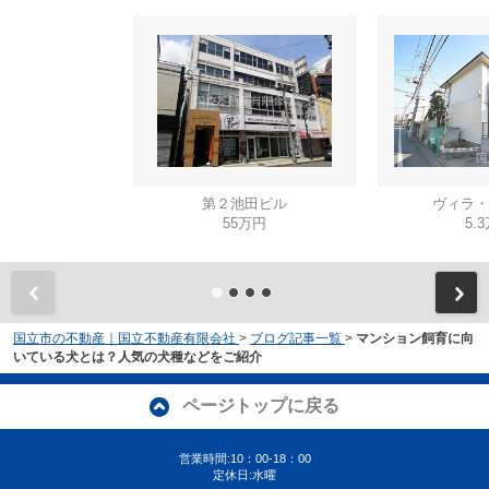
第２池田ビル
ヴィラ・
55万円
5.
国立市の不動産｜国立不動産有限会社
>
ブログ記事一覧
>
マンション飼育に向
いている犬とは？人気の犬種などをご紹介
ページトップに戻る
営業時間:10：00-18：00
定休日:水曜