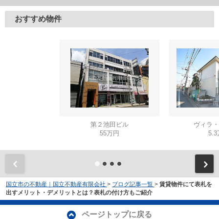
おすすめ物件
第２池田ビル
ヴィラ・
55万円
5.
国立市の不動産｜国立不動産有限会社
>
ブログ記事一覧
>
賃貸物件にて表札を
出すメリット・デメリットとは？表札の付け方もご紹介
ページトップに戻る