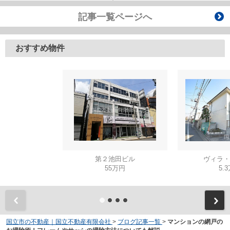
記事一覧ページへ
おすすめ物件
第２池田ビル
ヴィラ・
55万円
5.
国立市の不動産｜国立不動産有限会社
>
ブログ記事一覧
>
マンションの網戸の